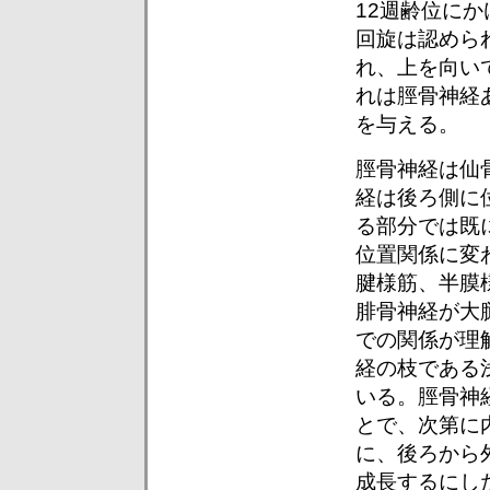
12週齢位に
回旋は認めら
れ、上を向い
れは脛骨神経
を与える。
脛骨神経は仙
経は後ろ側に
る部分では既
位置関係に変
腱様筋、半膜
腓骨神経が大
での関係が理
経の枝である
いる。脛骨神
とで、次第に
に、後ろから
成長するにし