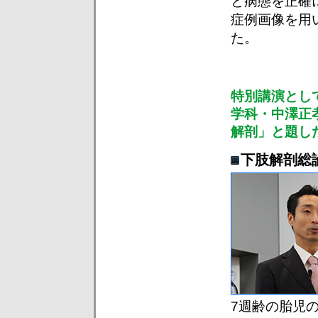
と病態を正確
症例画像を用
た。
特別講演とし
学科・中澤正
解剖」と題し
下肢解剖総
7週齢の胎児