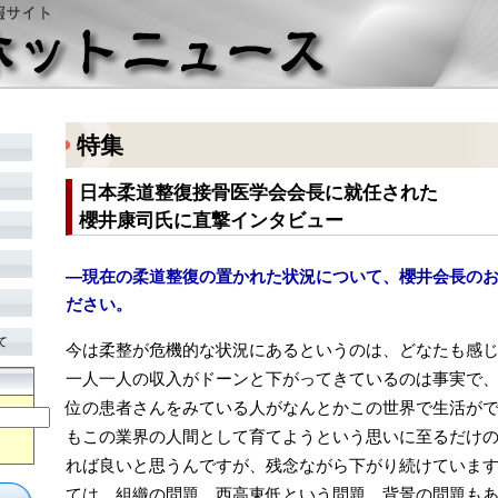
特集
日本柔道整復接骨医学会会長に就任された
櫻井康司氏に直撃インタビュー
―現在の柔道整復の置かれた状況について、櫻井会長の
ださい。
て
今は柔整が危機的な状況にあるというのは、どなたも感
一人一人の収入がドーンと下がってきているのは事実で、
位の患者さんをみている人がなんとかこの世界で生活が
もこの業界の人間として育てようという思いに至るだけ
れば良いと思うんですが、残念ながら下がり続けていま
ては、組織の問題、西高東低という問題、背景の問題も