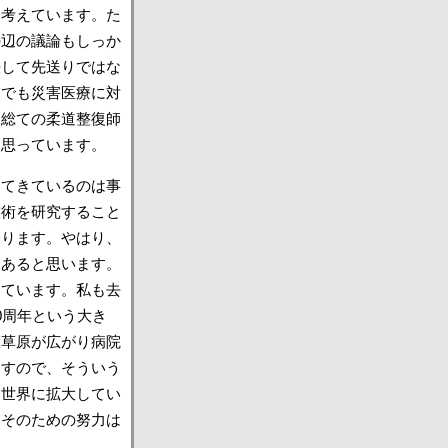
う考えています。た
の辺の議論もしっか
決して先送りではな
中でも災害医療に対
、総ての柔道整復師
と思っています。
ってきているのは事
技術を研究すること
なります。やはり、
山あると思います。
めています。私も去
0周年という大き
大草原が広がり病院
ますので、そういう
、世界に拡大してい
。そのための努力は