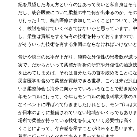
紀を展望した考え方というのはあって良いと私自身はそ
だし、統合医療について柔整の中で何が出来るのか、そ
り行った上で、統合医療に参加していくことについて、
く、検討を続けていくべきではないかと思っています。
し、柔整は貢献をする特有の技術を持っておりますので
がそういった技術を有する集団にならなければいけない
骨折や脱臼の比率が下がり、純粋な外傷性の患者数が減
実で、だからといって柔整が骨折の研究や外傷性の治療
を止めてしまえば、それは自分たちの首を絞めることに
災害医学を含めて柔整が貢献できる世界、これは未だ沢
いま柔整師会も海外に向かっていろいろなことで動き始
年モンゴルに行って、今年もモンゴルの健康科学大学の7
なイベントに呼ばれて行きましたけれども、モンゴルは
が日本のように整備されていない地域がいくらでもあり
場所で柔整が持っている技術を伝えていく必要性は高く
くことによって、存在感を示すことが出来ると思います
着実に行っていくべきであると思っております。