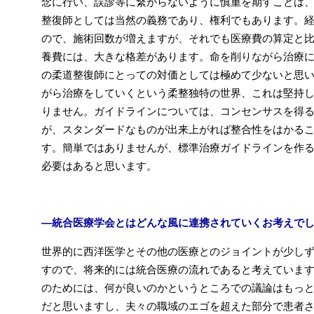
念に行い、誤診等に繋がらないように慎重を期すことは
整復師としては当然の義務であり、権利でもあります。
ので、施術回数が増えますが、それでも医療費の算定と
養費には、大きな格差があります。命を削りながら治療
の柔道整復師にとっての対価としては極めて少ないと思
がら治療をしていくという柔整独特の世界、これは堅持
りません。ガイドラインについては、コンセンサスを得
が、スタンダードなものが出来上がれば整合性をはかる
す。簡単ではありませんが、標準治療ガイドラインを作
必要はあると思います。
―統合医療学会とはどんな風に連携されていくお考えで
世界的に西洋医学とその他の医療とのジョイントが少し
すので、将来的には統合医療の流れであると考えていま
のためには、何が良いのかというところでの議論はもっ
だと思いますし、夫々の職域のエゴを超えた部分で患者さ