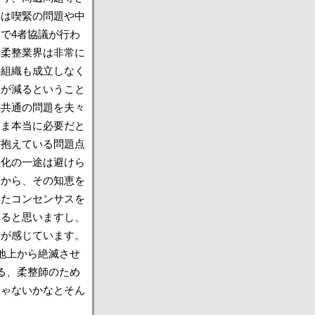
前は喫緊の問題や中
で4者協議が行わ
年柔整業界は非常に
の組織も成立しなく
ちが減るということ
の共通の問題を夫々
いま本当に必要だと
の抱えている問題点
悪化の一途は避けら
すから、その知恵を
得たコンセンサスを
あると思いますし、
身が感じています。
地上から絶滅させ
る、柔整師のため
じゃないかなとそん