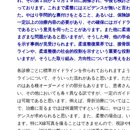
れ、その第１回が１０月１９日に開催され、今後も検討
っております。これまで柔整にはエビデンスが無いと言
た。やはり学問的な裏付けをとること、あるいは、保険
一定以上の治療内容の必要があり、その確保にはガイド
であるという意見を伺ったことがあります。また他に柔
まざまな問題があると思いますが、そうした時、他の学
を示す事例が見受けられます。柔道整復業界では、接骨
ラインや、柔道整復の社会的役割を示すという重要な役
いますが、そうした取り組み、方向性についてお考えを
各診療ごとに標準ガイドラインを作られておられますよ
ラインについて、そういった流れがあると思います。た
のはある種オーダーメイドの部分もありますし、患者さ
い、その他においても各々異なる訳ですが、一定のガイ
は可能であると思います。例えば、骨折治療については
で、治癒に至るまでほぼ何週間ですという風に。やはり
デンスが求められると思います。また、柔整の場合は、
ます。特にX線写真を撮ることはできませんので、視診や