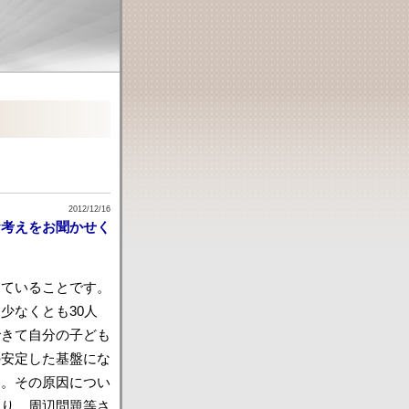
2012/12/16
お考えをお聞かせく
じていることです。
少なくとも30人
できて自分の子ども
の安定した基盤にな
す。その原因につい
あり、周辺問題等さ