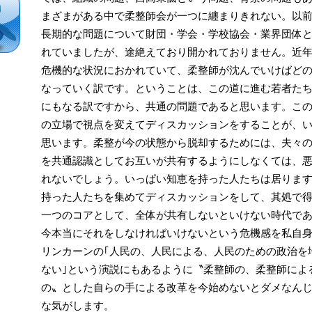
まざまがある中で柔整師会が一つに纏まりきれない。以
長期的な問題について財団・学会・学校協会・業界団体と
れていましたが、途絶えており開かれておりません。近
危機的な状況におかれていて、柔整師が沈んでいけばど
なっていく訳です。ということは、この道に進む若者た
にもなる訳ですから、共通の問題であると思います。こ
の立場で視点を変えてディスカッションをすることが、
思います。柔整が今の状態から脱却するためには、夫々
を共通認識としてお互いが共有するようにしなくては、
れないでしょう。いっぱい知恵を持った人たちは居りま
持った人たちを集めてディスカッションをして、其処で
一つのコアとして、全体が共有しないといけない時代で
今本当にそれをしなければいけないという危機感を私自
リンカーンの｢人民の、人民による、人民のための政治を
ない｣という演説にもあるように〝柔整師の、柔整師によ
の〟とした自らの手による改革を今始めないとダメなん
な気がします。