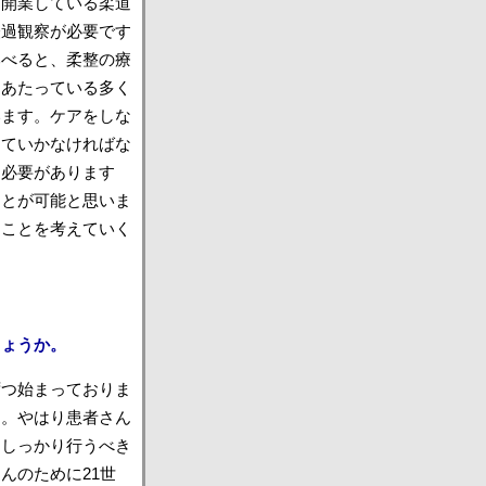
、開業している柔道
経過観察が必要です
比べると、柔整の療
にあたっている多く
います。ケアをしな
していかなければな
る必要があります
ことが可能と思いま
ることを考えていく
しょうか。
ずつ始まっておりま
す。やはり患者さん
としっかり行うべき
んのために21世