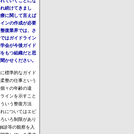
されていくことにな
われ続けてきまし
診療に関して言えば
ラインの作成が必要
道整復業界では、さ
会ではガイドライン
医学会が今後ガイド
割をもつ組織だと思
お聞かせください。
うに標準的なガイド
だ柔整の仕事という
ん個々の年齢の違
ドラインを示すこと
こういう整復方法
これについてはエビ
いろいろ制限があり
触診等の観察を入