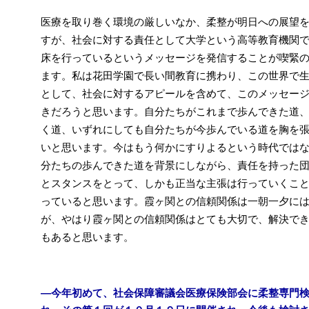
医療を取り巻く環境の厳しいなか、柔整が明日への展望
すが、社会に対する責任として大学という高等教育機関
床を行っているというメッセージを発信することが喫緊
ます。私は花田学園で長い間教育に携わり、この世界で
として、社会に対するアピールを含めて、このメッセー
きだろうと思います。自分たちがこれまで歩んできた道
く道、いずれにしても自分たちが今歩んでいる道を胸を
いと思います。今はもう何かにすりよるという時代では
分たちの歩んできた道を背景にしながら、責任を持った
とスタンスをとって、しかも正当な主張は行っていくこ
っていると思います。霞ヶ関との信頼関係は一朝一夕に
が、やはり霞ヶ関との信頼関係はとても大切で、解決で
もあると思います。
―今年初めて、社会保障審議会医療保険部会に柔整専門