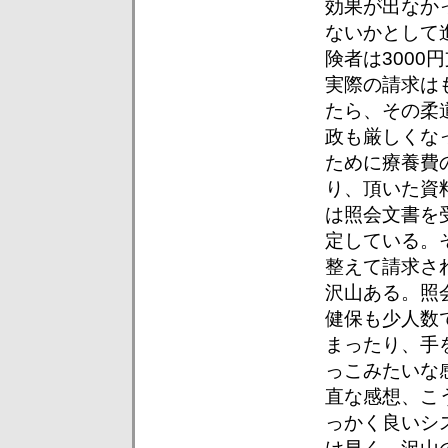
効果が出なか
ないかとして
険者は300
実際の請求は
たら、その柔
政も厳しくな
ために療養費
り、頂いた資
は照会文書を
定している。
整えて請求さ
沢山ある。照
健保も少人数
まったり、手
っこみたいな
直な感想、こ
っかく良いシ