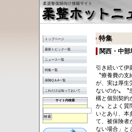
特集
トップページ
最新トピック一覧
関西・中部
ニュース一覧
引き続いて伊
特集一覧
〝療養費の支
保険Q＆A一覧
が、実は厚生
ないのか〟〝
これだけは知っておいて
構と個別契約
サイト内検索
か〟とよく質
いとあり、本
て、被保険者
ない場合」と