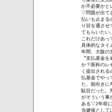
か不必要かと
▽問題が出て
払いも止まる
り目を通させ
てもらいたい
これだけあっ
具体的なタイ
年間、大阪の
〝支払基金を
か？医科のレ
く提出される
払基金でやっ
た。前向きに
駄目だった。
がそういう事
ある▽2年前
当健保として