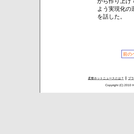
から作り上げ
よう実現化の
を話した。
前の
柔整ホットニュースとは？
┃
プラ
Copyright (C) 2010 H