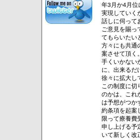
年3月か4月
実現していく
話しに伺って
ご意見を賜っ
てもらいたい
方々にも共通
案させて頂く
手くいかない
に、出来るだ
徐々に拡大し
この制度に切
のかは、これ
は予想がつか
約条項を起案
限って療養費
申し上げる予
いて新しく改