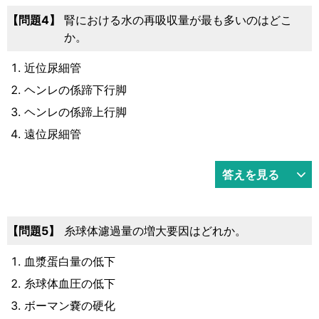
4
腎における水の再吸収量が最も多いのはどこ
か。
近位尿細管
ヘンレの係蹄下行脚
ヘンレの係蹄上行脚
遠位尿細管
答えを見る
5
糸球体濾過量の増大要因はどれか。
血漿蛋白量の低下
糸球体血圧の低下
ボーマン嚢の硬化