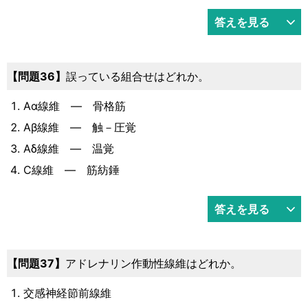
答えを見る
36
誤っている組合せはどれか。
Aα線維 ― 骨格筋
Aβ線維 ― 触－圧覚
Aδ線維 ― 温覚
C線維 ― 筋紡錘
答えを見る
37
アドレナリン作動性線維はどれか。
交感神経節前線維