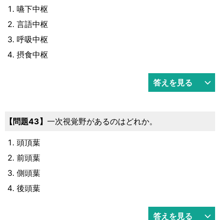
嚥下中枢
言語中枢
呼吸中枢
摂食中枢
答えを見る
43
一次視覚野があるのはどれか。
頭頂葉
前頭葉
側頭葉
後頭葉
答えを見る