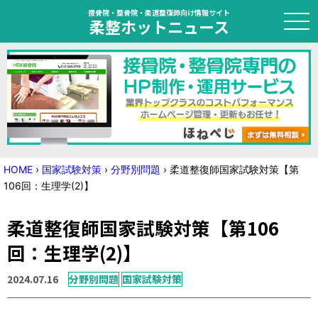
接骨院・整骨院・柔道整復師向け情報サイト
柔整ホットニュース
HOME
トピック
ニュース
HOME
›
国家試験対策
›
分野別問題
›
柔道整復師国家試験対策【第
106回：生理学(2)】
特集
柔道整復師国家試験対策【第106
国家試験対策
回：生理学(2)】
学会・セミナー情報
2024.07.16
分野別問題
国家試験対策
プライバシーポリシー
サイトマップ