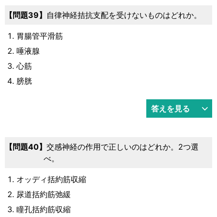
39
自律神経拮抗支配を受けないものはどれか。
胃腸管平滑筋
唾液腺
心筋
膀胱
答えを見る
40
交感神経の作用で正しいのはどれか。2つ選
べ。
オッディ括約筋収縮
尿道括約筋弛緩
瞳孔括約筋収縮