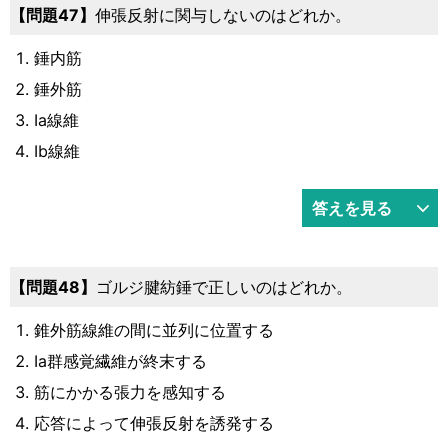
47
伸張反射に関与しないのはどれか。
錘内筋
錘外筋
Ia線維
Ib線維
答えを見る
48
ゴルジ腱紡錘で正しいのはどれか。
錐外筋線維の間に並列に位置する
Ia群感覚繊維が終末する
筋にかかる張力を感知する
応答によって伸張反射を誘発する