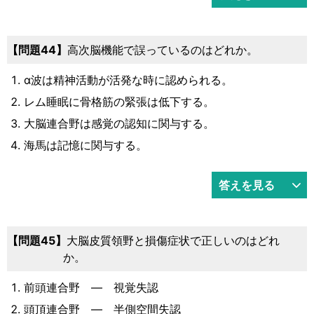
44
高次脳機能で誤っているのはどれか。
α波は精神活動が活発な時に認められる。
レム睡眠に骨格筋の緊張は低下する。
大脳連合野は感覚の認知に関与する。
海馬は記憶に関与する。
答えを見る
45
大脳皮質領野と損傷症状で正しいのはどれ
か。
前頭連合野 ― 視覚失認
頭頂連合野 ― 半側空間失認