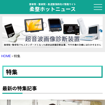
接骨院・整骨院・柔道整復師向け情報サイト
柔整ホットニュース
HOME
トピック
ニュース
HOME
›
特集
特集
特集
国家試験対策
学会・セミナー情報
最新の特集記事
プライバシーポリシー
サイトマップ