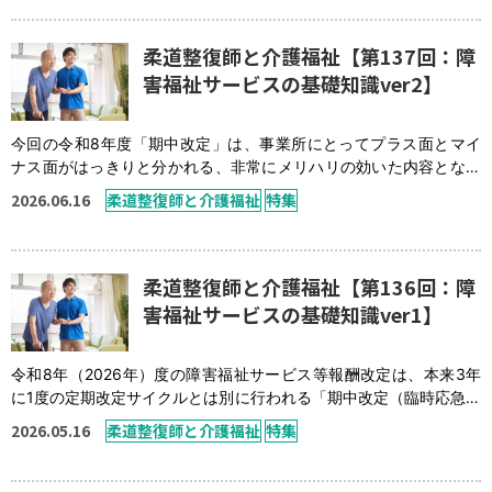
般就労を希望する障がい者の方に対して、就労準備や方向性を一緒
に考え、適切なサービスや職場 […]
柔道整復師と介護福祉【第137回：障
害福祉サービスの基礎知識ver2】
今回の令和8年度「期中改定」は、事業所にとってプラス面とマイ
ナス面がはっきりと分かれる、非常にメリハリの効いた内容となっ
ています。処遇改善の拡大により、現場を支える幅広いスタッフの
2026.06.16
柔道整復師と介護福祉
特集
賃上げ（ベースアップ）が大きく前進します。 就労継続支援B型、
グループホーム、障害児通所支援（児発・放デイ）の「新規開設」
に対しては、一時的に厳しい基本報酬（単価ダウン）が設定されま
す。 特に、令和8年（2026年）6月 […]
柔道整復師と介護福祉【第136回：障
害福祉サービスの基礎知識ver1】
令和8年（2026年）度の障害福祉サービス等報酬改定は、本来3年
に1度の定期改定サイクルとは別に行われる「期中改定（臨時応急的
な見直し）」です。令和8年4月1日と令和8年6月1日の2段階で施行
2026.05.16
柔道整復師と介護福祉
特集
されます。令和8年度（2026年）障害福祉サービス等報酬改定のポ
イントは大きく2つです。 一つは「処遇改善加算の拡充」で、障害
福祉に携わる職員全体の賃上げを推進する内容です。二つ目は「臨