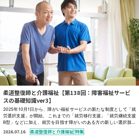
運営元
お問い合わせ
柔道整復師と介護福祉【第138回：障害福祉サービ
スの基礎知識ver3】
2025年10月1日から、障がい福祉サービスの新たな制度として「就
労選択支援」が開始。 これまでの「就労移行支援」「就労継続支援
B型」などに加え、就労を目指す障がいのある方の新しい選択肢と
して注目されています。この制度の概要から対象者、既存サービス
2026.07.16
柔道整復師と介護福祉
特集
との違いまで解説します。 就労選択支援とは 就労選択支援とは、一