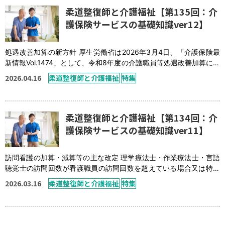
時応急的な見直し」で、 […]
柔道整復師と介護福祉【第135回：介
護保険サービスの基礎知識ver12】
処遇改善加算の新方針 厚生労働省は2026年3月4日、「介護保険最
新情報Vol.1474」として、令和8年度の介護職員等処遇改善加算に関
する基本的な考え方や事務処理手順を記した文書案を公表しまし
2026.04.16
柔道整復師と介護福祉
特集
た。 最大のポイントは、賃金改善は「基本給による改善が望まし
い」と明記されたことです。従来の処遇改善加算では、手当や一時
金として支給する事業所も多く見られましたが、今回の方針では安
定的な処遇改善の観点から、 […]
柔道整復師と介護福祉【第134回：介
護保険サービスの基礎知識ver11】
訪問看護の加算・減算等の主な改定 理学療法士・作業療法士・言語
聴覚士の訪問回数が看護職員の訪問回数を超えている場合又は特定
の加算を算定していない場合の減算の新設⑥ 訪問看護の役割に基
2026.03.16
柔道整復師と介護福祉
特集
づいたサービスが適切に提供されるよう、理学療法士などのサービ
ス提供状況や加算の算定状況に応じて、理学療法士などが訪問する
際の基本報酬に減算が新たに設けられました。 以下の要件を満たし
ている場合、理学療法士・作業療法士・ […]