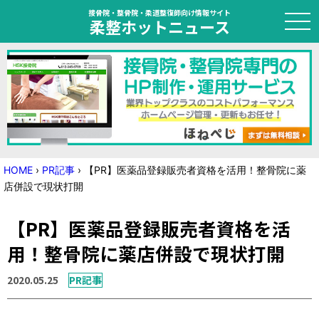
接骨院・整骨院・柔道整復師向け情報サイト
柔整ホットニュース
HOME
トピック
ニュース
HOME
›
PR記事
›
【PR】医薬品登録販売者資格を活用！整骨院に薬
店併設で現状打開
特集
【PR】医薬品登録販売者資格を活
国家試験対策
用！整骨院に薬店併設で現状打開
学会・セミナー情報
2020.05.25
PR記事
プライバシーポリシー
サイトマップ