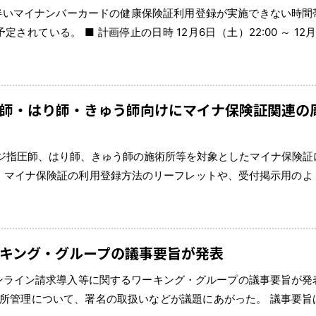
伴いマイナンバーカードの健康保険証利用登録が実施できない時間
れている。 ■ 計画停止の日時 12月6日（土）22:00 ～ 12
認証付きカードリーダーやマイナポータル等を利用したマイナンバーカー […]
師・はり師・きゅう師向けにマイナ保険証関連の
サージ指圧師、はり師、きゅう師の施術所等を対象としたマイナ保険証
、マイナ保険証の利用登録方法のリーフレットや、受付掲示用のよ
ど、現場での活用が想定されている。 周知素材は下記のページか
キング・グループの議事要旨が発表
のオンライン請求導入等に関するワーキング・グループの議事要旨が
術所管理について、署名の取扱いなどが議題にあがった。 議事要旨