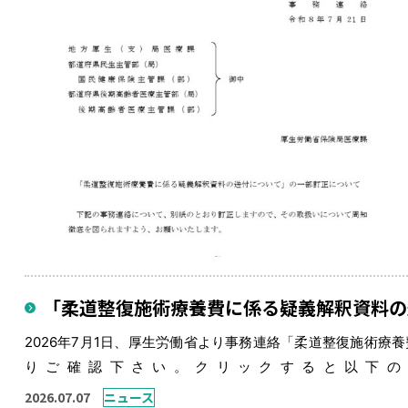
「柔道整復施術療養費に係る疑義解釈資料の
2026年7月1日、厚生労働省より事務連絡「柔道整復施術療
りご確認下さい。クリックすると以下の
https://www.mhlw.go.jp/bunya/iryouhoken/iryouhoken13/03
2026.07.07
ニュース