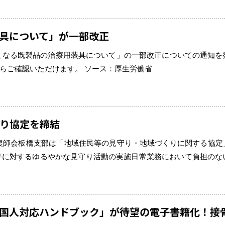
具について」が一部改正
象となる既製品の治療用装具について」の一部改正についての通知を
からご確認いただけます。 ソース：厚生労働省
り協定を締結
道整復師会板橋支部は「地域住民等の見守り・地域づくりに関する協定
民等に対するゆるやかな見守り活動の実施日常業務において負担のな
）地域活動支援等虐待防止・早期発見、介護予防やひとり暮らし高
国人対応ハンドブック」が待望の電子書籍化！接