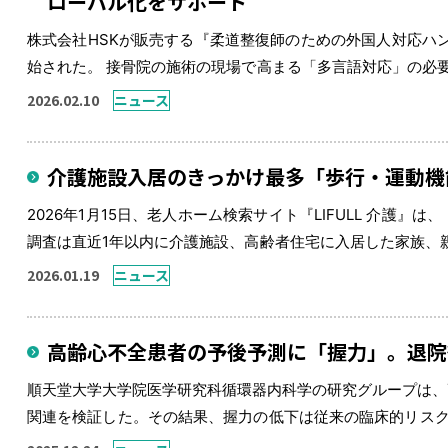
ローバル化をサポート
株式会社HSKが販売する『柔道整復師のための外国人対応ハンド
始された。 接骨院の施術の現場で高まる「多言語対応」の必
い、接骨院・整骨院の現場においても外国人患者への対応が急
2026.02.10
ニュース
15.8％増 […]
介護施設入居のきっかけ最多「歩行・運動機
2026年1月15日、老人ホーム検索サイト『LIFULL 介護』
調査は直近1年以内に介護施設、高齢者住宅に入居した家族、親
かったのが「歩行、運動機能の低下のため」で43.3%、次いで「
2026.01.19
ニュース
高齢心不全患者の予後予測に「握力」。退院
順天堂大学大学院医学研究科循環器内科学の研究グループは、
関連を検証した。その結果、握力の低下は従来の臨床的リスク
スク予測モデルに握力の情報を加えることで、死亡リスクの分