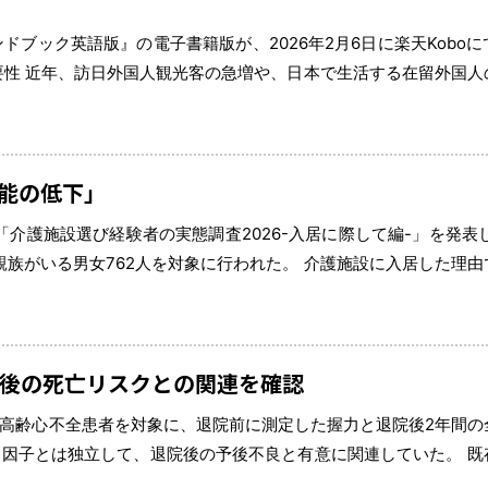
ブック英語版』の電子書籍版が、2026年2月6日に楽天Kobo
要性 近年、訪日外国人観光客の急増や、日本で生活する在留外国人
務となっている。 観光庁が発表した2025年の訪日外国人客数
能の低下」
は、「介護施設選び経験者の実態調査2026-入居に際して編-」を発表
族がいる男女762人を対象に行われた。 介護施設に入居した理由
認知機能の低下」で35.1%であった。入居時の介護度は要介護2以 
後の死亡リスクとの関連を確認
高齢心不全患者を対象に、退院前に測定した握力と退院後2年間の
因子とは独立して、退院後の予後不良と有意に関連していた。 既
類精度（リスク層別化）が向上することも確認された。 研究者は