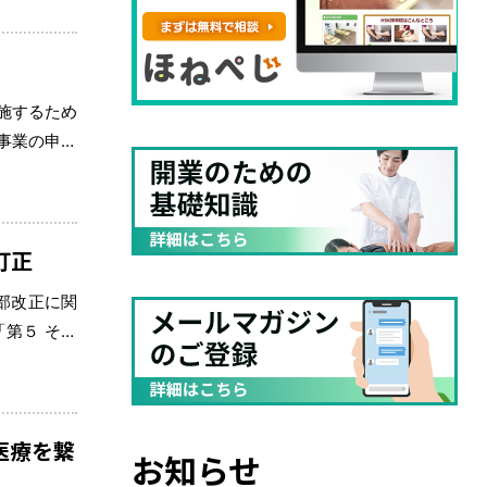
施するため
事業の申請
ため、余裕
訂正
部改正に関
第５ その
の訂正によ
医療を繋
お知らせ