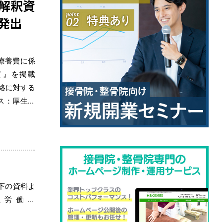
解釈資
発出
療養費に係
て』を掲載
絡に対する
ス：厚生労
F）
/dl/260803_05.p
下の資料よ
生労働省