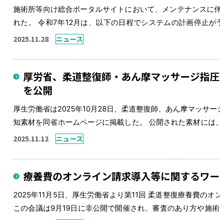
施術所等向け総合ポータルサイトにおいて、メンテナンスに
れた。 令和7年12月は、以下の日程でシステムの計画停止が予定さ
6:0012月21日（日）0:00 ～ 8:00 この時間帯は、顔
2025.11.28
ニュース
厚労省、柔道整復師・あん摩マッサージ指圧
を公開
厚生労働省は2025年10月28日、柔道整復師、あん摩マッ
知素材を同省ホームページに掲載した。 公開された素材には
などが含まれており、施術所の待合室や受付での掲示・配布な
2025.11.12
ニュース
ードできます。 […]
療養費のオンライン請求導入等に関するワー
2025年11月5日、厚生労働省より第11回 柔道整復療養費
この会議は9月19日に非公開で開催され、審査のあり方や施