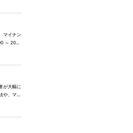
、マイナン
～ 2026
 […]
者が大幅に
法や、マイ
（３割負担