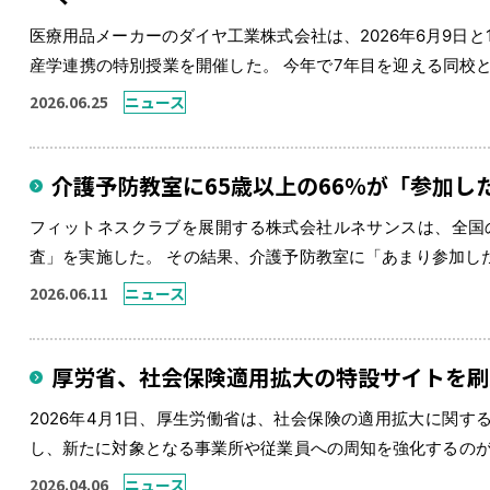
医療用品メーカーのダイヤ工業株式会社は、2026年6月9日
産学連携の特別授業を開催した。 今年で7年目を迎える同校
聘。授業は全2回にわたり実施された。 第1回は国家資格で
2026.06.25
ニュース
用いた関節内部 […]
介護予防教室に65歳以上の66％が「参加
フィットネスクラブを展開する株式会社ルネサンスは、全国の
査」を実施した。 その結果、介護予防教室に「あまり参加した
い理由の最多は「今のところ自分には必要ないと思う（54.
2026.06.11
ニュース
い」という認識が大 […]
厚労省、社会保険適用拡大の特設サイトを刷
2026年4月1日、厚生労働省は、社会保険の適用拡大に関
し、新たに対象となる事業所や従業員への周知を強化するのが
ブックやチラシを大幅に改修した。 厚労省は、働き方に中立
2026.04.06
ニュース