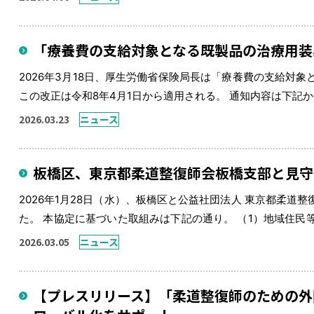
な情報発信に努める方 […]
「療養費の支給対象となる既製品の治療用装
2026年3月18日、厚生労働省保険局長は「療養費の支給対
この改正は令和8年4月1日から適用される。 通知内容は下記
2026.03.23
ニュース
板橋区、東京都柔道整復師会板橋支部と見守
2026年1月28日（水）、板橋区と公益社団法人 東京都柔
た。 本協定に基づいた取組みは下記の通り。 （1）地域住
見守り活動を行い、異変を察知した場合、区へ連絡する （2
2026.03.05
ニュース
報提供等、区や […]
【プレスリリース】「柔道整復師のための外