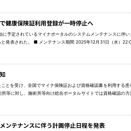
で健康保険証利用登録が一時停止へ
年始に予定されているマイナポータルのシステムメンテナンスに伴い
れた。 ■ メンテナンス期間 2025年12月31日（水）22:00 
能性がある。 メンテナンス中は顔認証付きカードリーダー及びマイナポ
知
えたことを受け、全国でマイナ保険証および資格確認書を利用する患
術所等に対し、施術所等向け総合ポータルサイトでは資格確認の方
している。 従来の保険証終了後も引き続き患者が適切な自己負担
メンテナンスに伴う計画停止日程を発表