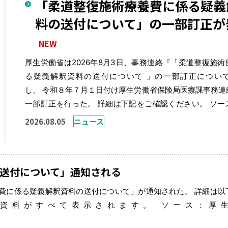
「柔道整復施術療養費に係る疑義
料の送付について」の一部訂正が
NEW
厚生労働省は2026年8月3日、事務連絡『「柔道整復施術
る疑義解釈資料の送付について 」の一部訂正につい
し、 令和８年７月１日付け厚生労働省保険局医療課事務連
一部訂正を行った。 詳細は下記をご確認ください。 ソー
働省（PD
2026.08.05
ニュース
https://www.mhlw.go.jp/bunya/iryouhoken/iryouhoken13
[…]
送付について」通知される
養費に係る疑義解釈資料の送付について」が通知された。 詳細は以
資料がすべて表示されます。 ソース：厚
.html