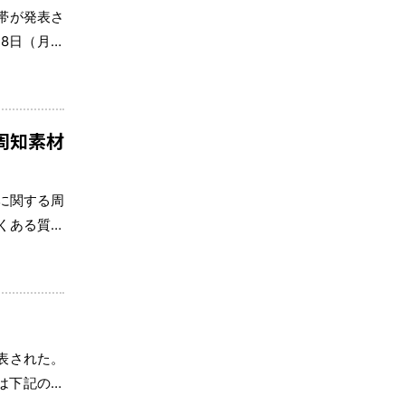
帯が発表さ
月8日（月）
周知素材
に関する周
くある質問
らダウンロ
発表された。
は下記のリ