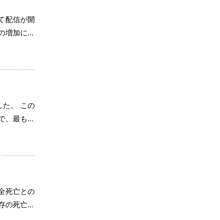
にて配信が開
の増加に伴
は、前年比
した。 この
で、最も多
[…]
全死亡との
存の死亡リ
「握力は簡