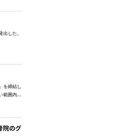
発出した。
」を締結し
い範囲内で
齢者への情
骨院のグ