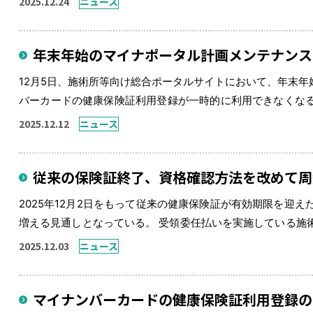
2025.12.24
ニュース
便で再現性の高い筋力指 […]
年末年始のマイナポータル計画メンテナンス
12月5日、施術所等向け総合ポータルサイトにおいて、年末
バーカードの健康保険証利用登録が一時的に利用できなくなると発表さ
年1月2日（金）3:00※作業状況により終了時刻が前後する可
2025.12.12
ニュース
従来の保険証終了、資格確認方法を改めて周
2025年12月2日をもって従来の健康保険証が有効期限を迎
増える見通しとなっている。 受領委任払いを実施している施
ナ保険証による受付ができない場合の対応について解説を掲載
2025.12.03
ニュース
など）で施術を受け […]
マイナンバーカードの健康保険証利用登録の