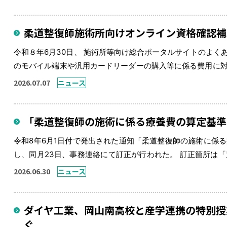
柔道整復師施術所向けオンライン資格確認補
令和８年6月30日、 施術所等向け総合ポータルサイトのよく
のモバイル端末や汎用カードリーダーの購入等に係る費用に対し
期限は令和9年（2027年）2月1日となっている。期限直前
2026.07.07
ニュース
を持った早 […]
「柔道整復師の施術に係る療養費の算定基準
令和8年6月1日付で発出された通知「柔道整復師の施術に係
し、同月23日、事務連絡にて訂正が行われた。 訂正箇所は
他の施術料 」にある明細書発行加算の適用条件。当初は「令和
2026.06.30
ニュース
り「令和8年7 […]
ダイヤ工業、岡山南高校と産学連携の特別授
ぐ