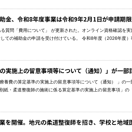
助金、令和8年度事業は令和9年2月1日が申請期限
ある質問「費用について」 が更新された。オンライン資格確認を実
ての補助金の申請を受け付けている。 令和8年度（2026年度）
は申請が混み合い、交付までに通常以上の時間を要する可能性がある
の実施上の留意事項等について（通知）」が一部
る療養費の算定基準の実施上の留意事項等について（通知） 」の一
「別紙・柔道整復師の施術に係る算定基準の実施上の留意事項」の「
6年10月1日以降の施術分から算定できる」とされていたが、今回
業を開催。地元の柔道整復師を招き、学校と地域