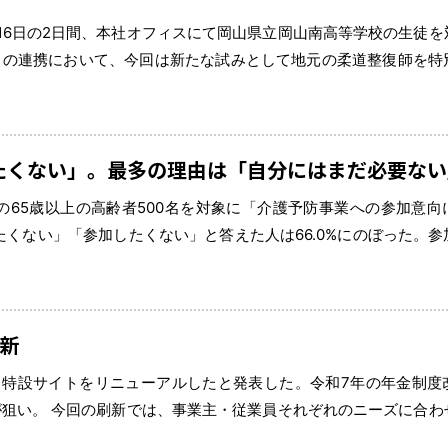
と16日の2日間、本社オフィスにて岡山県立岡山南高等学校の生徒を
との連携において、今回は新たな試みとして地元の柔道整復師を特
ある柔道整復師の役割や仕事のリアルを学び、超音波画像観察装置（
したくない」。最多の理由は「自分にはまだ必要ない
65歳以上の高齢者500名を対象に「介護予防事業への参加意向
くない」「参加したくない」と答えた人は66.0%にのぼった。参
5%）」であった。「手続きの面倒さ」などは低く、「まだ自分の
新
する特設サイトをリニューアルしたと発表した。令和7年の年金制度
狙い。 今回の刷新では、事業主・従業員それぞれのニーズに合わ
な制度の実現に向け、本サイトを通じて制度改正の趣旨や施行時期