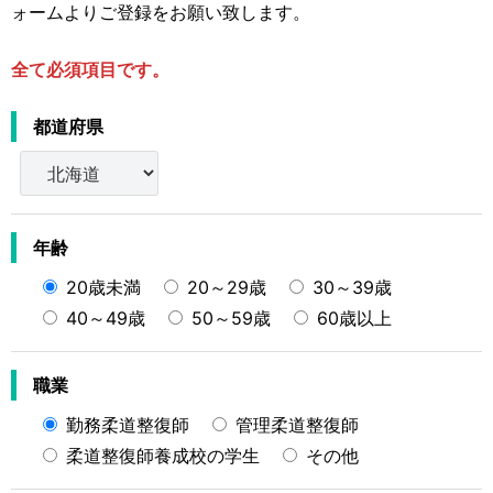
運営元
お問い合わせ
ォームよりご登録をお願い致します。
全て必須項目です。
都道府県
年齢
20歳未満
20～29歳
30～39歳
40～49歳
50～59歳
60歳以上
職業
勤務柔道整復師
管理柔道整復師
柔道整復師養成校の学生
その他