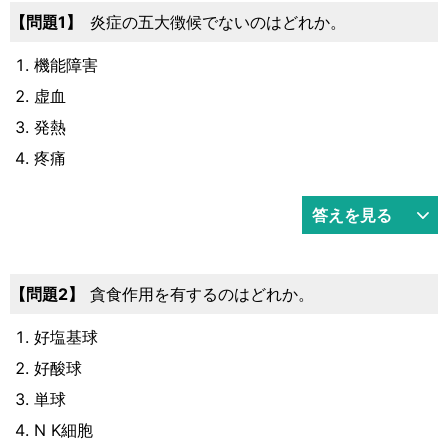
運営元
お問い合わせ
問題1
炎症の五大徴候でないのはどれか。
機能障害
虚血
発熱
疼痛
答えを見る
問題2
貪食作用を有するのはどれか。
好塩基球
好酸球
単球
N K細胞