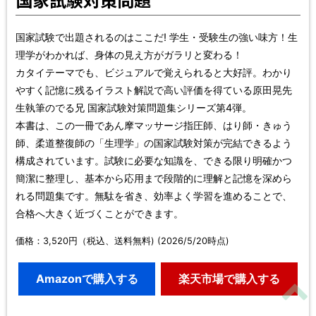
国家試験で出題されるのはここだ! 学生・受験生の強い味方！生
理学がわかれば、身体の見え方がガラリと変わる！
カタイテーマでも、ビジュアルで覚えられると大好評。わかり
やすく記憶に残るイラスト解説で高い評価を得ている原田晃先
生執筆のでる兄 国家試験対策問題集シリーズ第4弾。
本書は、この一冊であん摩マッサージ指圧師、はり師・きゅう
師、柔道整復師の「生理学」の国家試験対策が完結できるよう
構成されています。試験に必要な知識を、できる限り明確かつ
簡潔に整理し、基本から応用まで段階的に理解と記憶を深めら
れる問題集です。無駄を省き、効率よく学習を進めることで、
合格へ大きく近づくことができます。
価格：3,520円（税込、送料無料) (2026/5/20時点)
Amazonで購入する
楽天市場で購入する