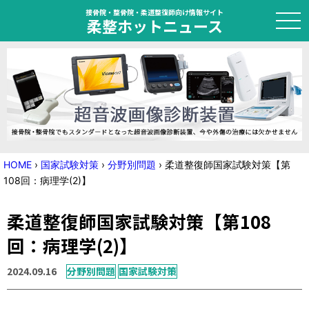
接骨院・整骨院・柔道整復師向け情報サイト
柔整ホットニュース
HOME
トピック
ニュース
HOME
›
国家試験対策
›
分野別問題
›
柔道整復師国家試験対策【第
108回：病理学(2)】
特集
柔道整復師国家試験対策【第108
国家試験対策
回：病理学(2)】
学会・セミナー情報
2024.09.16
分野別問題
国家試験対策
プライバシーポリシー
サイトマップ