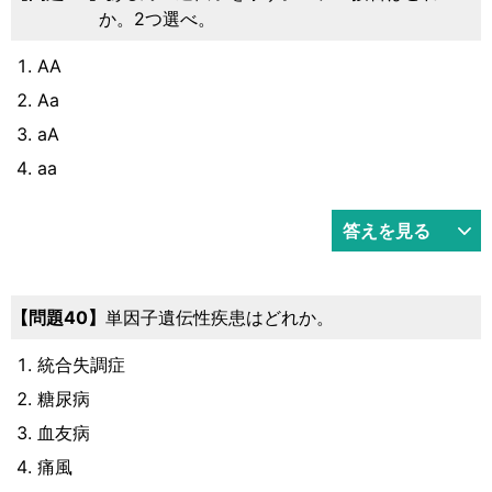
か。2つ選べ。
AA
Aa
aA
aa
答えを見る
問題40
単因子遺伝性疾患はどれか。
統合失調症
糖尿病
血友病
痛風