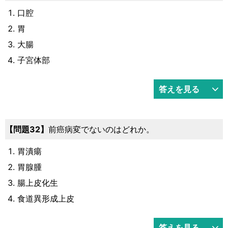
口腔
胃
大腸
子宮体部
答えを見る
問題32
前癌病変でないのはどれか。
胃潰瘍
胃腺腫
腸上皮化生
食道異形成上皮
答えを見る