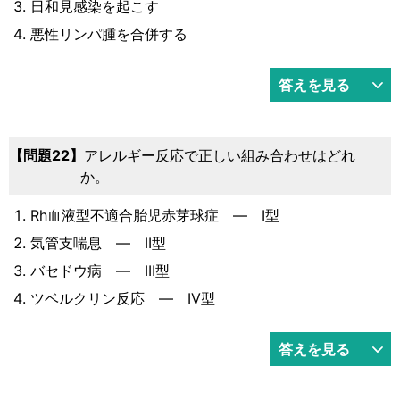
日和見感染を起こす
悪性リンパ腫を合併する
答えを見る
問題22
アレルギー反応で正しい組み合わせはどれ
か。
Rh血液型不適合胎児赤芽球症 ― I型
気管支喘息 ― II型
バセドウ病 ― III型
ツベルクリン反応 ― IV型
答えを見る