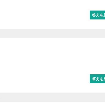
答えを
答えを
。