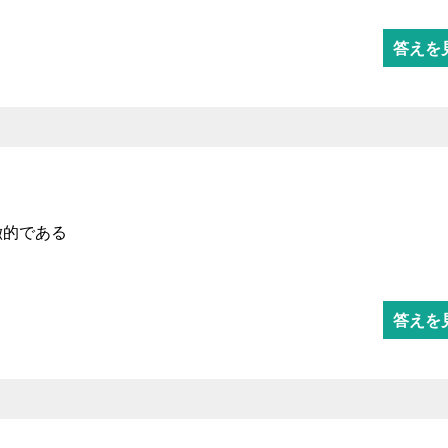
答えを
徴的である
答えを