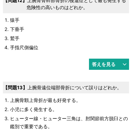
問題12
上腕骨骨幹部骨折の後遺症として最も発生する
危険性の高いものはどれか。
猿手
下垂手
鷲手
手指尺側偏位
答えを見る
問題13
上腕骨遠位端部骨折について誤りはどれか。
上腕骨顆上骨折が最も好発する。
小児に多く発生する。
ヒューター線・ヒューター三角は、肘関節前方脱臼との
鑑別で重要である。