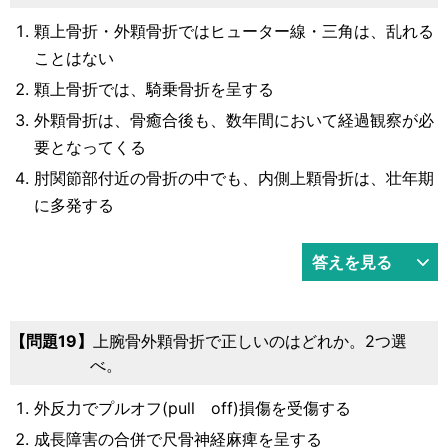
顆上骨折・外顆骨折ではヒューター線・三角は、乱れる
ことはない
顆上骨折では、騎乗骨折を呈する
外顆骨折は、骨癒合後も、数年間において経過観察が必
要となってくる
肘関節部付近の骨折の中でも、内側上顆骨折は、壮年期
に多発する
答えを見る
問題19
上腕骨外顆骨折で正しいのはどれか。2つ選
べ。
外反力でプルオフ(pull off)損傷を受傷する
成長障害の合併で尺骨神経麻痺を呈する