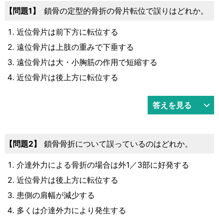
運営元
お問い合わせ
問題1
鎖骨の定型的骨折の骨片転位で誤りはどれか。
近位骨片は前下方に転位する
遠位骨片は上肢の重みで下垂する
遠位骨片は大・小胸筋の作用で短縮する
近位骨片は後上方に転位する
答えを見る
問題2
鎖骨骨折について誤っているのはどれか。
介達外力による骨折の場合は外1／3部に好発する
近位骨片は後上方に転位する
患側の肩幅が減少する
多くは介達外力により発生する