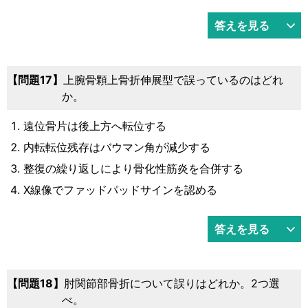
答えを見る
問題17
上腕骨顆上骨折伸展型で誤っているのはどれ
か。
遠位骨片は後上方へ転位する
内転転位残存はバウマン角が減少する
整復の繰り返しにより骨化性筋炎を合併する
Ⅹ線像でファッドパッドサインを認める
答えを見る
問題18
肘関節部骨折について誤りはどれか。2つ選
べ。