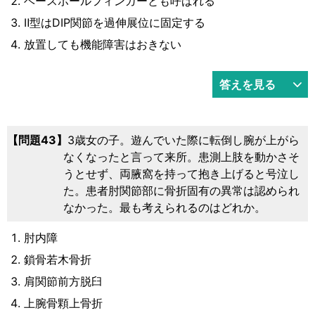
ベースボールフィンガーとも呼ばれる
Ⅱ型はDIP関節を過伸展位に固定する
放置しても機能障害はおきない
答えを見る
問題43
3歳女の子。遊んでいた際に転倒し腕が上がら
なくなったと言って来所。患測上肢を動かさそ
うとせず、両腋窩を持って抱き上げると号泣し
た。患者肘関節部に骨折固有の異常は認められ
なかった。最も考えられるのはどれか。
肘内障
鎖骨若木骨折
肩関節前方脱臼
上腕骨顆上骨折