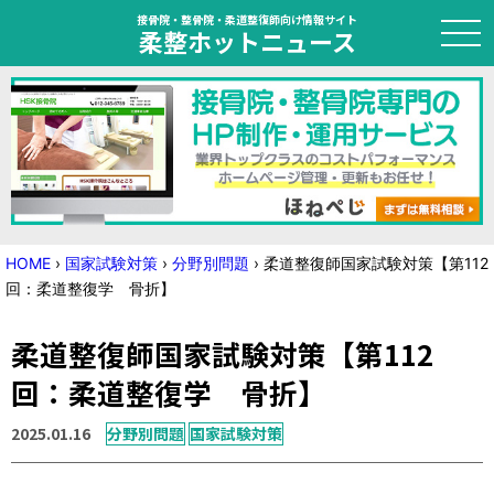
接骨院・整骨院・柔道整復師向け情報サイト
柔整ホットニュース
HOME
トピック
ニュース
HOME
›
国家試験対策
›
分野別問題
›
柔道整復師国家試験対策【第112
回：柔道整復学 骨折】
特集
柔道整復師国家試験対策【第112
国家試験対策
回：柔道整復学 骨折】
学会・セミナー情報
2025.01.16
分野別問題
国家試験対策
プライバシーポリシー
サイトマップ