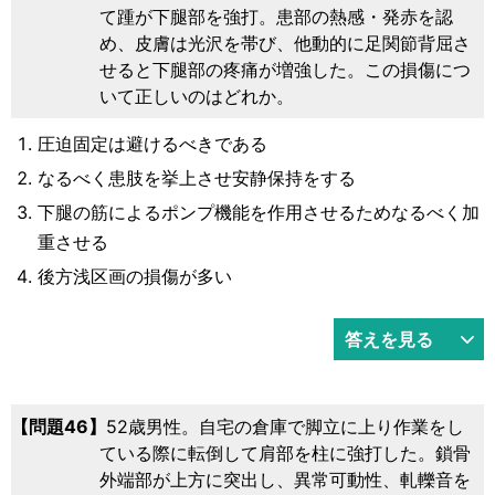
て踵が下腿部を強打。患部の熱感・発赤を認
め、皮膚は光沢を帯び、他動的に足関節背屈さ
せると下腿部の疼痛が増強した。この損傷につ
いて正しいのはどれか。
圧迫固定は避けるべきである
なるべく患肢を挙上させ安静保持をする
下腿の筋によるポンプ機能を作用させるためなるべく加
重させる
後方浅区画の損傷が多い
答えを見る
問題46
52歳男性。自宅の倉庫で脚立に上り作業をし
ている際に転倒して肩部を柱に強打した。鎖骨
外端部が上方に突出し、異常可動性、軋轢音を