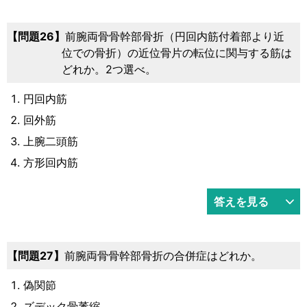
問題26
前腕両骨骨幹部骨折（円回内筋付着部より近
位での骨折）の近位骨片の転位に関与する筋は
どれか。2つ選べ。
円回内筋
回外筋
上腕二頭筋
方形回内筋
答えを見る
問題27
前腕両骨骨幹部骨折の合併症はどれか。
偽関節
ズデック骨萎縮