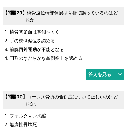
問題29
橈骨遠位端部伸展型骨折で誤っているのはど
れか。
橈骨関節面は掌側へ向く
手の橈側偏位を認める
前腕回外運動が不能となる
円形のなだらかな掌側突出を認める
答えを見る
問題30
コーレス骨折の合併症について正しいのはど
れか。
フォルクマン拘縮
無腐性骨壊死