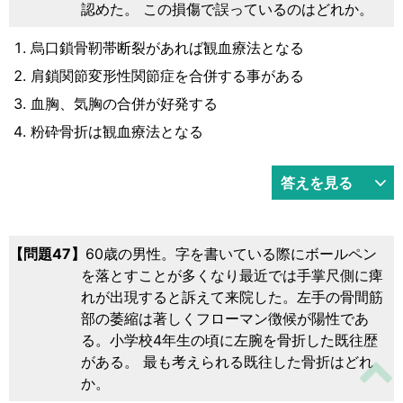
認めた。 この損傷で誤っているのはどれか。
烏口鎖骨靭帯断裂があれば観血療法となる
肩鎖関節変形性関節症を合併する事がある
血胸、気胸の合併が好発する
粉砕骨折は観血療法となる
答えを見る
問題47
60歳の男性。字を書いている際にボールペン
を落とすことが多くなり最近では手掌尺側に痺
れが出現すると訴えて来院した。左手の骨間筋
部の萎縮は著しくフローマン徴候が陽性であ
る。小学校4年生の頃に左腕を骨折した既往歴
がある。 最も考えられる既往した骨折はどれ
か。