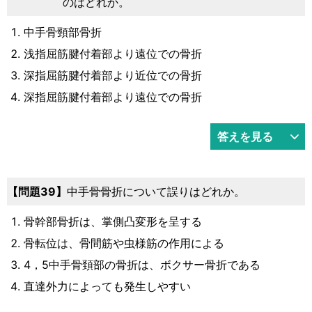
のはどれか。
中手骨頸部骨折
浅指屈筋腱付着部より遠位での骨折
深指屈筋腱付着部より近位での骨折
深指屈筋腱付着部より遠位での骨折
答えを見る
問題39
中手骨骨折について誤りはどれか。
骨幹部骨折は、掌側凸変形を呈する
骨転位は、骨間筋や虫様筋の作用による
4，5中手骨頚部の骨折は、ボクサー骨折である
直達外力によっても発生しやすい