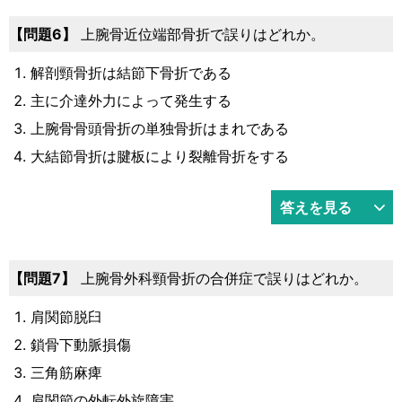
問題6
上腕骨近位端部骨折で誤りはどれか。
解剖頸骨折は結節下骨折である
主に介達外力によって発生する
上腕骨骨頭骨折の単独骨折はまれである
大結節骨折は腱板により裂離骨折をする
答えを見る
問題7
上腕骨外科頸骨折の合併症で誤りはどれか。
肩関節脱臼
鎖骨下動脈損傷
三角筋麻痺
肩関節の外転外旋障害