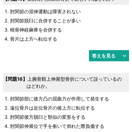
肘関節の屈伸運動は障害されない
肘関節脱臼に合併することが多い
橈骨神経麻痺を合併する
骨片は上方へ転位する
答えを見る
問題16
上腕骨顆上伸展型骨折について誤っているの
はどれか。
肘関節部に後方凸の屈曲力が作用して発生する
遠位骨片は近位骨片の後上方に転位する
肘関節後方脱臼と類似の変形をする
肘関節伸展位で手を衝いて倒れた際負傷する