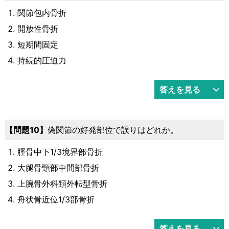
関節包内骨折
開放性骨折
短期間固定
持続的圧迫力
答えを見る
問題10
偽関節の好発部位で誤りはどれか。
脛骨中下1/3境界部骨折
大腿骨頸部中間部骨折
上腕骨外科頚外転型骨折
舟状骨近位1/3部骨折
答えを見る