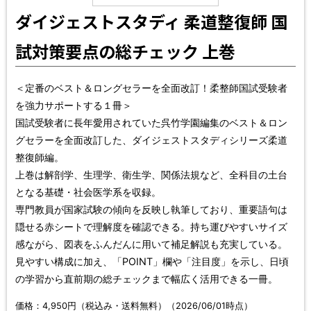
ダイジェストスタディ 柔道整復師 国
試対策要点の総チェック 上巻
＜定番のベスト＆ロングセラーを全面改訂！柔整師国試受験者
を強力サポートする１冊＞
国試受験者に長年愛用されていた呉竹学園編集のベスト＆ロン
グセラーを全面改訂した、ダイジェストスタディシリーズ柔道
整復師編。
上巻は解剖学、生理学、衛生学、関係法規など、全科目の土台
となる基礎・社会医学系を収録。
専門教員が国家試験の傾向を反映し執筆しており、重要語句は
隠せる赤シートで理解度を確認できる。持ち運びやすいサイズ
感ながら、図表をふんだんに用いて補足解説も充実している。
見やすい構成に加え、「POINT」欄や「注目度」を示し、日頃
の学習から直前期の総チェックまで幅広く活用できる一冊。
価格：4,950円（税込み・送料無料）（2026/06/01時点）