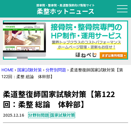
接骨院・整骨院・柔道整復師向け情報サイト
柔整ホットニュース
HOME
トピック
ニュース
HOME
›
国家試験対策
›
分野別問題
›
柔道整復師国家試験対策【第
122回：柔整 総論 体幹部】
特集
柔道整復師国家試験対策【第122
国家試験対策
回：柔整 総論 体幹部】
学会・セミナー情報
2025.12.16
分野別問題
国家試験対策
プライバシーポリシー
サイトマップ