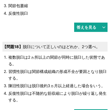
関節包萎縮
反復性脱臼
答えを見る
問題18
脱臼について正しいのはどれか、2つ選べ。
複数脱臼は2ヵ所以上の関節が同時に脱臼した状態であ
る。
習慣性脱臼は関節構成組織の形成不全が要因となり脱臼
する。
陳旧性脱臼は脱臼後約3ヵ月以上経過した場合をいう。
反復性脱臼は不随的な筋収縮により脱臼が繰り返し発生
する。