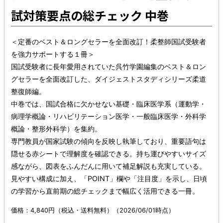
試対策要点の総チェック 中巻
＜定番のベスト＆ロングセラーを全面改訂！柔整師国試受験者
を強力サポートする１冊＞
国試受験者に長年愛用されていた呉竹学園編集のベスト＆ロン
グセラーを全面改訂した、ダイジェストスタディシリーズ柔道
整復師編。
中巻では、国試合格に欠かせない基礎・臨床医学系（運動学・
病理学概論・リハビリテーション医学・一般臨床医学・外科学
概論・整形外科学）を集約。
専門教員が国家試験の傾向を反映し執筆しており、重要語句は
隠せる赤シートで理解度を確認できる。持ち運びやすいサイズ
感ながら、図表をふんだんに用いて補足解説も充実している。
見やすい構成に加え、「POINT」欄や「注目度」を示し、日頃
の学習から直前期の総チェックまで幅広く活用できる一冊。
価格：4,840円（税込・送料無料）（2026/06/01時点）