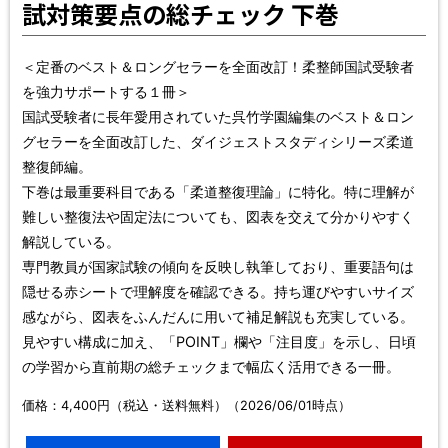
試対策要点の総チェック 下巻
＜定番のベスト＆ロングセラーを全面改訂！柔整師国試受験者
を強力サポートする１冊＞
国試受験者に長年愛用されていた呉竹学園編集のベスト＆ロン
グセラーを全面改訂した、ダイジェストスタディシリーズ柔道
整復師編。
下巻は最重要科目である「柔道整復理論」に特化。特に理解が
難しい整復法や固定法についても、図表を交えて分かりやすく
解説している。
専門教員が国家試験の傾向を反映し執筆しており、重要語句は
隠せる赤シートで理解度を確認できる。持ち運びやすいサイズ
感ながら、図表をふんだんに用いて補足解説も充実している。
見やすい構成に加え、「POINT」欄や「注目度」を示し、日頃
の学習から直前期の総チェックまで幅広く活用できる一冊。
価格：4,400円（税込・送料無料）（2026/06/01時点）