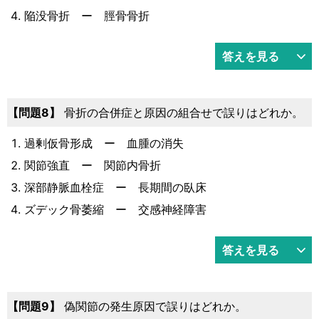
陥没骨折 ー 脛骨骨折
答えを見る
問題8
骨折の合併症と原因の組合せで誤りはどれか。
過剰仮骨形成 ー 血腫の消失
関節強直 ー 関節内骨折
深部静脈血栓症 ー 長期間の臥床
ズデック骨萎縮 ー 交感神経障害
答えを見る
問題9
偽関節の発生原因で誤りはどれか。