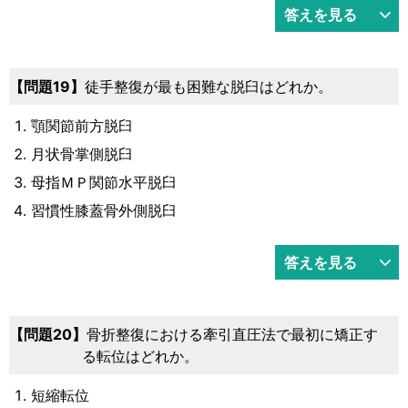
答えを見る
問題19
徒手整復が最も困難な脱臼はどれか。
顎関節前方脱臼
月状骨掌側脱臼
母指ＭＰ関節水平脱臼
習慣性膝蓋骨外側脱臼
答えを見る
問題20
骨折整復における牽引直圧法で最初に矯正す
る転位はどれか。
短縮転位