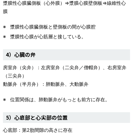
漿膜性心膜臓側板（心外膜）⇒漿膜心膜壁側板⇒線維性心
膜
漿膜性心膜臓側板と壁側板の間が心膜腔
漿膜性心膜が心筋層と接している。
4）心臓の弁
房室弁（尖弁）：左房室弁（二尖弁／僧帽弁）、右房室弁
（三尖弁）
動脈弁（半月弁）：肺動脈弁、大動脈弁
位置関係は、肺動脈弁がもっとも前方に存在。
5）心底部と心尖部の位置
心底部：第2肋間隙の高さに存在