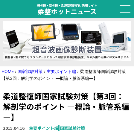
接骨院・整骨院・柔道整復師向け情報サイト
柔整ホットニュース
HOME
トピック
ニュース
HOME
›
国家試験対策
›
主要ポイント編
›
柔道整復師国家試験対策
【第3回：解剖学のポイント ―概論・脈管系編―】
特集
柔道整復師国家試験対策【第3回：
国家試験対策
解剖学のポイント ―概論・脈管系編
学会・セミナー情報
―】
プライバシーポリシー
サイトマップ
2015.04.16
主要ポイント編
国家試験対策