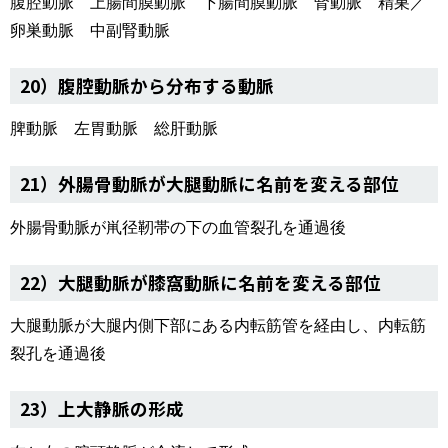
腹腔動脈 上腸間膜動脈 下腸間膜動脈 腎動脈 精巣／
卵巣動脈 中副腎動脈
20）腹腔動脈から分布する動脈
脾動脈 左胃動脈 総肝動脈
21）外腸骨動脈が大腿動脈に名前を変える部位
外腸骨動脈が鼡径靭帯の下の血管裂孔を通過後
22）大腿動脈が膝窩動脈に名前を変える部位
大腿動脈が大腿内側下部にある内転筋管を経由し、内転筋
裂孔を通過後
23）上大静脈の形成