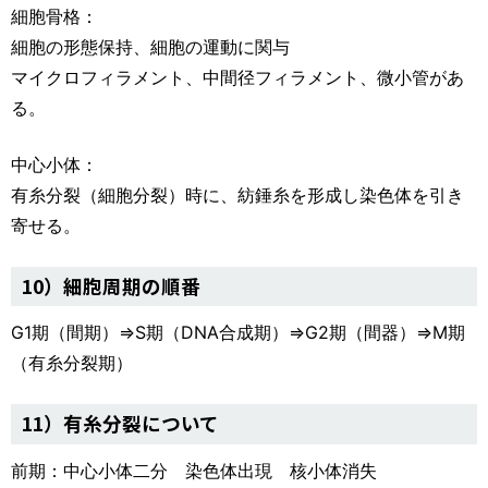
細胞骨格：
細胞の形態保持、細胞の運動に関与
マイクロフィラメント、中間径フィラメント、微小管があ
る。
中心小体：
有糸分裂（細胞分裂）時に、紡錘糸を形成し染色体を引き
寄せる。
10）細胞周期の順番
G1期（間期）⇒S期（DNA合成期）⇒G2期（間器）⇒M期
（有糸分裂期）
11）有糸分裂について
前期：中心小体二分 染色体出現 核小体消失