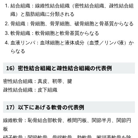
結合組織：線維性結合組織（密性結合組織、疎性結合組
織）と脂肪組織に分類される
骨組織：骨細胞、骨芽細胞、破骨細胞と骨基質からなる
軟骨組織：軟骨細胞と軟骨基質からなる
血液リンパ：血球細胞と液体成分（血漿／リンパ液）か
らなる
16）密性結合組織と疎性結合組織の代表例
密性結合組織：真皮、靭帯、腱
疎性結合組織：皮下組織
17）以下にあげる軟骨の代表例
線維軟骨：恥骨結合部軟骨、椎間円板、関節半月、関節円
板
硝子軟骨：関節軟骨、骨端軟骨、肋軟骨、喉頭蓋軟骨を除