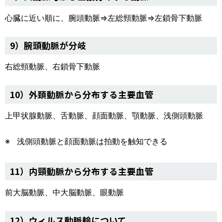
心臓に近い順に、腕頭動脈⇒左総頸動脈⇒左鎖骨下動脈
9）腕頭動脈が分岐
右総頸動脈、右鎖骨下動脈
10）外頚動脈から分布する主要血管
上甲状腺動脈、舌動脈、顔面動脈、顎動脈、浅側頭動脈
浅側頭動脈と顔面動脈は拍動を触知できる
11）内頸動脈から分布する主要血管
前大脳動脈、中大脳動脈、眼動脈
12）ウィルス動脈輪について