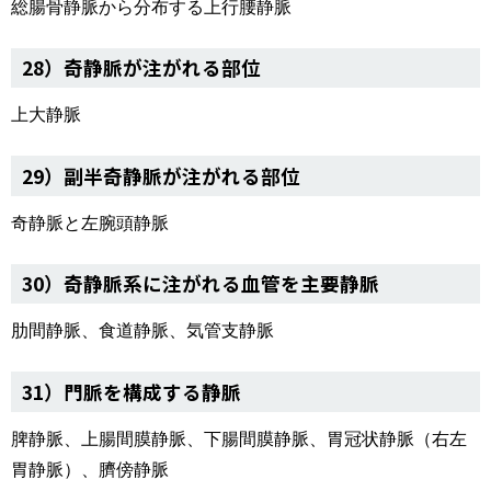
総腸骨静脈から分布する上行腰静脈
28）奇静脈が注がれる部位
上大静脈
29）副半奇静脈が注がれる部位
奇静脈と左腕頭静脈
30）奇静脈系に注がれる血管を主要静脈
肋間静脈、食道静脈、気管支静脈
31）門脈を構成する静脈
脾静脈、上腸間膜静脈、下腸間膜静脈、胃冠状静脈（右左
胃静脈）、臍傍静脈