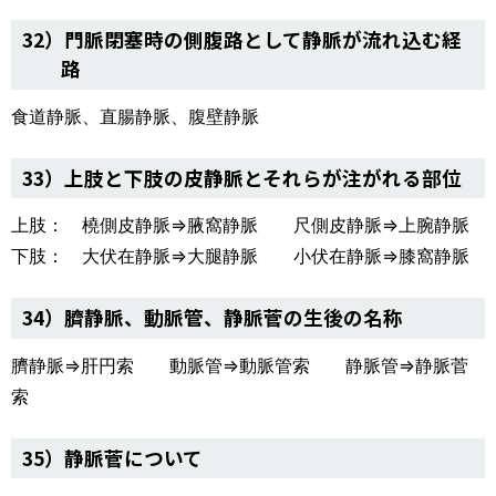
32）門脈閉塞時の側腹路として静脈が流れ込む経
路
食道静脈、直腸静脈、腹壁静脈
33）上肢と下肢の皮静脈とそれらが注がれる部位
上肢： 橈側皮静脈⇒腋窩静脈 尺側皮静脈⇒上腕静脈
下肢： 大伏在静脈⇒大腿静脈 小伏在静脈⇒膝窩静脈
34）臍静脈、動脈管、静脈菅の生後の名称
臍静脈⇒肝円索 動脈管⇒動脈管索 静脈管⇒静脈菅
索
35）静脈菅について