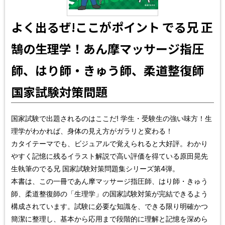
よく出るぜ!ここがポイント でる兄 正
鵠の生理学！あん摩マッサージ指圧
師、はり師・きゅう師、柔道整復師
国家試験対策問題
国家試験で出題されるのはここだ! 学生・受験生の強い味方！生
理学がわかれば、身体の見え方がガラリと変わる！
カタイテーマでも、ビジュアルで覚えられると大好評。わかり
やすく記憶に残るイラスト解説で高い評価を得ている原田晃先
生執筆のでる兄 国家試験対策問題集シリーズ第4弾。
本書は、この一冊であん摩マッサージ指圧師、はり師・きゅう
師、柔道整復師の「生理学」の国家試験対策が完結できるよう
構成されています。試験に必要な知識を、できる限り明確かつ
簡潔に整理し、基本から応用まで段階的に理解と記憶を深めら