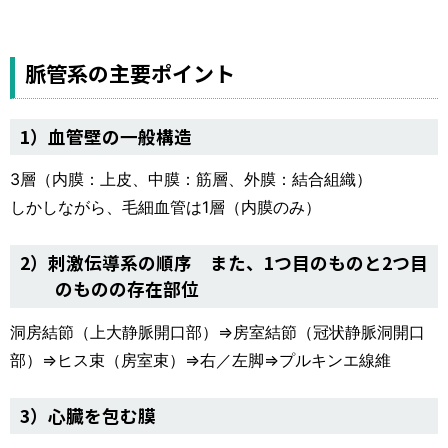
脈管系の主要ポイント
1）血管壁の一般構造
3層（内膜：上皮、中膜：筋層、外膜：結合組織）
しかしながら、毛細血管は1層（内膜のみ）
2）刺激伝導系の順序 また、1つ目のものと2つ目
のものの存在部位
洞房結節（上大静脈開口部）⇒房室結節（冠状静脈洞開口
部）⇒ヒス束（房室束）⇒右／左脚⇒プルキンエ線維
3）心臓を包む膜