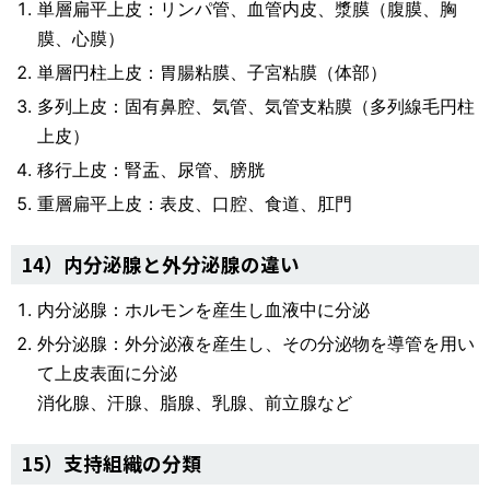
単層扁平上皮：リンパ管、血管内皮、漿膜（腹膜、胸
膜、心膜）
単層円柱上皮：胃腸粘膜、子宮粘膜（体部）
多列上皮：固有鼻腔、気管、気管支粘膜（多列線毛円柱
上皮）
移行上皮：腎盂、尿管、膀胱
重層扁平上皮：表皮、口腔、食道、肛門
14）内分泌腺と外分泌腺の違い
内分泌腺：ホルモンを産生し血液中に分泌
外分泌腺：外分泌液を産生し、その分泌物を導管を用い
て上皮表面に分泌
消化腺、汗腺、脂腺、乳腺、前立腺など
15）支持組織の分類