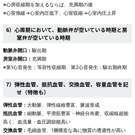
※心房収縮期を加えるならば、充満期の後
※心室弛緩→心室内圧低下、心室収縮→心室内圧上昇
6）心周期において、動脈弁が空いている時期と房
室弁が空いている時期
動脈弁開口：
駆出期
房室弁開口：
充満期
※第1心音発生：等容性収縮期、第2心音発生：駆出期終期
7）弾性血管、抵抗血管、交換血管、容量血管を記
せ（特徴も）
弾性血管：
大動脈、弾性線維豊富、脈波形成
抵抗血管：
細動脈、平滑筋豊富・神経分布蜜、収縮核超能
高く、血流量・血圧調節能高い
交換血管：
毛細血管、1層構造な為に物質の透過性が高い