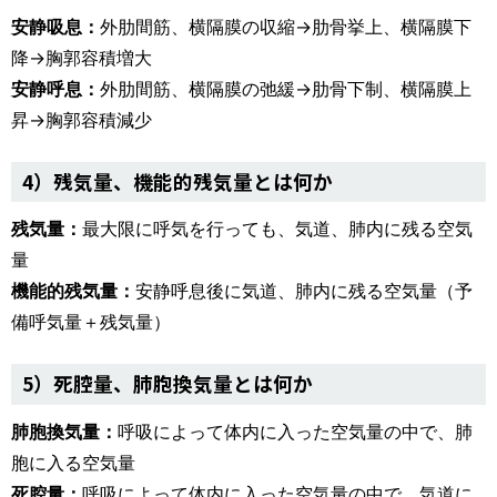
安静吸息：
外肋間筋、横隔膜の収縮→肋骨挙上、横隔膜下
降→胸郭容積増大
安静呼息：
外肋間筋、横隔膜の弛緩→肋骨下制、横隔膜上
昇→胸郭容積減少
4）残気量、機能的残気量とは何か
残気量：
最大限に呼気を行っても、気道、肺内に残る空気
量
機能的残気量：
安静呼息後に気道、肺内に残る空気量（予
備呼気量＋残気量）
5）死腔量、肺胞換気量とは何か
肺胞換気量：
呼吸によって体内に入った空気量の中で、肺
胞に入る空気量
死腔量：
呼吸によって体内に入った空気量の中で、気道に