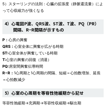
5）スターリングの法則：心臓の拡張度（静脈還流量）によ
って心収縮力が強くなる
4）心電図P波、QRS波、ST波、T波、PQ（PR）
間隔、R−R間隔が示すもの
P：
心房の興奮
QRS：
心室全体に興奮が広がる時期
ST:
心室全体が興奮している時期
T:
心室の興奮の回復（消退）
PQ:
房室間興奮伝導時間
R−R：
1心周期と1心周期の間隔、短縮＝心拍数増加、延長
＝心拍数減少
5）心室の心周期を等容性弛緩期から記せ
等容性弛緩期→充満期→等容性収縮期→駆出期