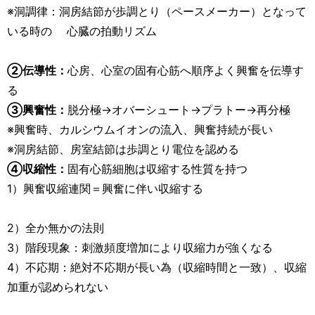
※洞調律：洞房結節が歩調とり（ペースメーカー）となって
いる時の 心臓の拍動リズム
②伝導性：
心房、心室の固有心筋へ順序よく興奮を伝導す
る
③興奮性：
脱分極→オバーシュート→プラトー→再分極
※興奮時、カルシウムイオンの流入、興奮持続が長い
※洞房結節、房室結節は歩調とり電位を認める
④収縮性：
固有心筋細胞は収縮する性質を持つ
1）興奮収縮連関＝興奮に伴い収縮する
2）全か無かの法則
3）階段現象：刺激頻度増加により収縮力が強くなる
4）不応期：絶対不応期が長い為（収縮時間と一致）、収縮
加重が認められない