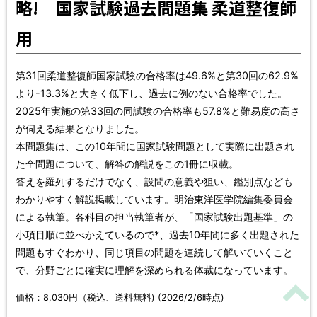
略! 国家試験過去問題集 柔道整復師
用
第31回柔道整復師国家試験の合格率は49.6%と第30回の62.9%
より-13.3%と大きく低下し、過去に例のない合格率でした。
2025年実施の第33回の同試験の合格率も57.8%と難易度の高さ
が伺える結果となりました。
本問題集は、この10年間に国家試験問題として実際に出題され
た全問題について、解答の解説をこの1冊に収載。
答えを羅列するだけでなく、設問の意義や狙い、鑑別点なども
わかりやすく解説掲載しています。明治東洋医学院編集委員会
による執筆。各科目の担当執筆者が、「国家試験出題基準」の
小項目順に並べかえているので*、過去10年間に多く出題された
問題もすぐわかり、同じ項目の問題を連続して解いていくこと
で、分野ごとに確実に理解を深められる体裁になっています。
価格：8,030円（税込、送料無料) (2026/2/6時点)