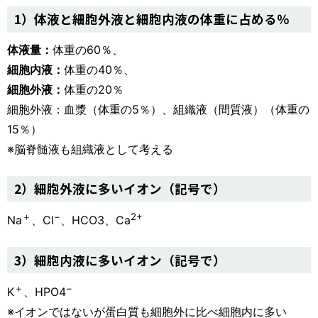
1）体液と細胞外液と細胞内液の体重に占める％
体液量：
体重の60％、
細胞内液：
体重の40％、
細胞外液：
体重の20％
細胞外液：血漿（体重の5％）、組織液（間質液）（体重の
15％）
※脳脊髄液も組織液として考える
2）細胞外液に多いイオン（記号で）
＋
−
2+
Na
、Cl
、HCO3、Ca
3）細胞内液に多いイオン（記号で）
＋
−
K
、HPO4
※イオンではないが蛋白質も細胞外に比べ細胞内に多い