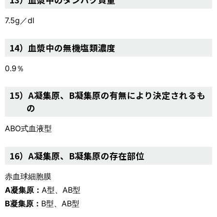
7.5g／dl
14）血漿中の無機塩類濃度
0.9％
15）A凝集原、B凝集原の有無により決定されるも
の
ABO式血液型
16）A凝集原、B凝集原の存在部位
赤血球細胞膜
A凝集原：
A型、AB型
B凝集原：
B型、AB型