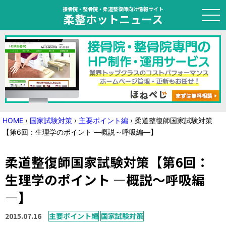
接骨院・整骨院・柔道整復師向け情報サイト
柔整ホットニュース
HOME
トピック
ニュース
HOME
›
国家試験対策
›
主要ポイント編
›
柔道整復師国家試験対策
【第6回：生理学のポイント ―概説～呼吸編―】
特集
柔道整復師国家試験対策【第6回：
国家試験対策
生理学のポイント ―概説～呼吸編
学会・セミナー情報
―】
プライバシーポリシー
サイトマップ
2015.07.16
主要ポイント編
国家試験対策