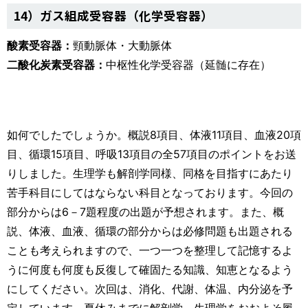
14）ガス組成受容器（化学受容器）
酸素受容器：
頸動脈体・大動脈体
二酸化炭素受容器：
中枢性化学受容器（延髄に存在）
如何でしたでしょうか。概説8項目、体液11項目、血液20項
目、循環15項目、呼吸13項目の全57項目のポイントをお送
りしました。生理学も解剖学同様、同格を目指すにあたり
苦手科目にしてはならない科目となっております。今回の
部分からは6－7題程度の出題が予想されます。また、概
説、体液、血液、循環の部分からは必修問題も出題される
ことも考えられますので、一つ一つを整理して記憶するよ
うに何度も何度も反復して確固たる知識、知恵となるよう
にしてください。次回は、消化、代謝、体温、内分泌を予
定しています。夏休みまでに解剖学、生理学をおおよそ履