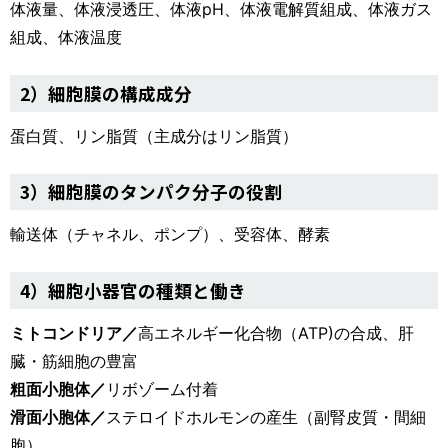
体液量、体液浸透圧、体液pH、体液電解質組成、体液ガス
組成、体液温度
2）細胞膜の構成成分
蛋白質、リン脂質（主成分はリン脂質）
3）細胞膜のタンパク分子の役割
輸送体（チャネル、ポンプ）、受容体、酵素
4）細胞小器官の種類と働き
ミトコンドリア／
高エネルギー化合物（ATP)の合成、肝
臓・筋細胞の豊富
粗面小胞体／
リボゾーム付着
滑面小胞体／
ステロイドホルモンの産生（副腎皮質・間細
胞）