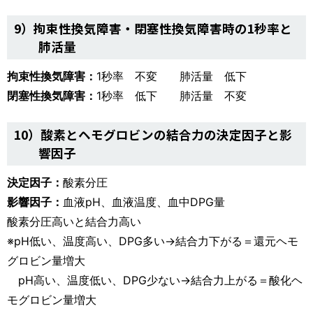
9）拘束性換気障害・閉塞性換気障害時の1秒率と
肺活量
拘束性換気障害：
1秒率 不変 肺活量 低下
閉塞性換気障害：
1秒率 低下 肺活量 不変
10）酸素とヘモグロビンの結合力の決定因子と影
響因子
決定因子：
酸素分圧
影響因子：
血液pH、血液温度、血中DPG量
酸素分圧高いと結合力高い
※pH低い、温度高い、DPG多い→結合力下がる＝還元ヘモ
グロビン量増大
pH高い、温度低い、DPG少ない→結合力上がる＝酸化ヘ
モグロビン量増大