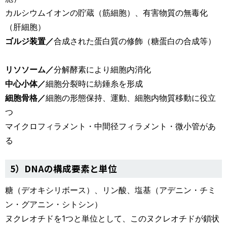
カルシウムイオンの貯蔵（筋細胞）、有害物質の無毒化
（肝細胞）
ゴルジ装置／
合成された蛋白質の修飾（糖蛋白の合成等）
リソソーム／
分解酵素により細胞内消化
中心小体／
細胞分裂時に紡錘糸を形成
細胞骨格／
細胞の形態保持、運動、細胞内物質移動に役立
つ
マイクロフィラメント・中間径フィラメント・微小管があ
る
5）DNAの構成要素と単位
糖（デオキシリボース）、リン酸、塩基（アデニン・チミ
ン・グアニン・シトシン）
ヌクレオチドを1つと単位として、このヌクレオチドが鎖状