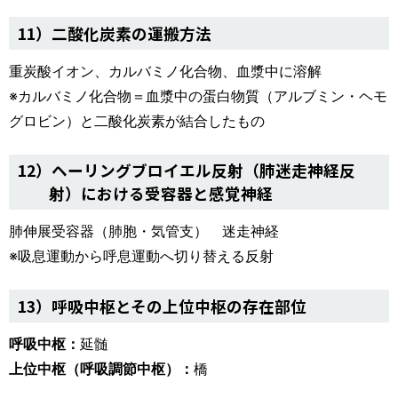
11）二酸化炭素の運搬方法
重炭酸イオン、カルバミノ化合物、血漿中に溶解
※カルバミノ化合物＝血漿中の蛋白物質（アルブミン・ヘモ
グロビン）と二酸化炭素が結合したもの
12）ヘーリングブロイエル反射（肺迷走神経反
射）における受容器と感覚神経
肺伸展受容器（肺胞・気管支） 迷走神経
※吸息運動から呼息運動へ切り替える反射
13）呼吸中枢とその上位中枢の存在部位
呼吸中枢：
延髄
上位中枢（呼吸調節中枢）：
橋