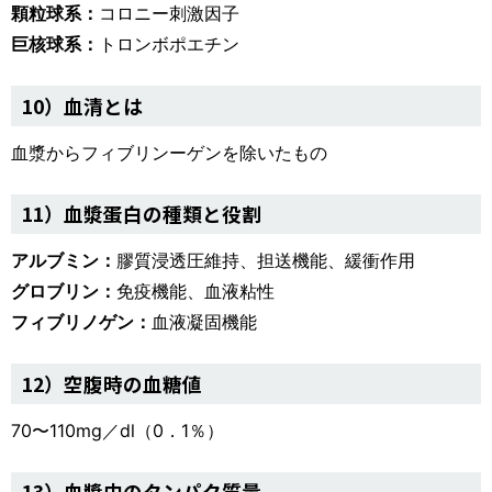
顆粒球系：
コロニー刺激因子
巨核球系：
トロンボポエチン
10）血清とは
血漿からフィブリンーゲンを除いたもの
11）血漿蛋白の種類と役割
アルブミン：
膠質浸透圧維持、担送機能、緩衝作用
グロブリン：
免疫機能、血液粘性
フィブリノゲン：
血液凝固機能
12）空腹時の血糖値
70〜110mg／dl（0．1％）
13）血漿中のタンパク質量