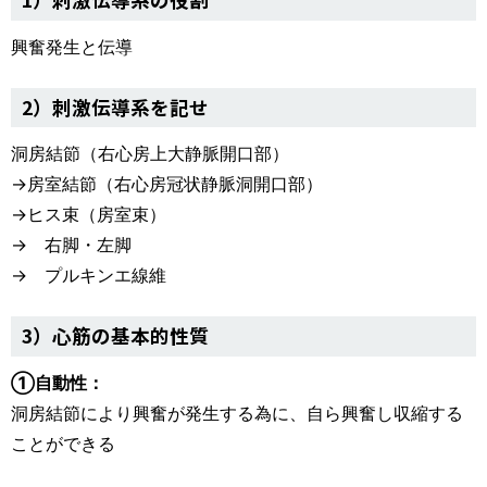
興奮発生と伝導
2）刺激伝導系を記せ
洞房結節（右心房上大静脈開口部）
→房室結節（右心房冠状静脈洞開口部）
→ヒス束（房室束）
→ 右脚・左脚
→ プルキンエ線維
3）心筋の基本的性質
①自動性：
洞房結節により興奮が発生する為に、自ら興奮し収縮する
ことができる