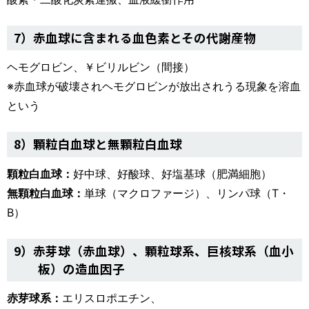
7）赤血球に含まれる血色素とその代謝産物
ヘモグロビン、￥ビリルビン（間接）
※赤血球が破壊されヘモグロビンが放出されうる現象を溶血
という
8）顆粒白血球と無顆粒白血球
顆粒白血球：
好中球、好酸球、好塩基球（肥満細胞）
無顆粒白血球：
単球（マクロファージ）、リンパ球（T・
B）
9）赤芽球（赤血球）、顆粒球系、巨核球系（血小
板）の造血因子
赤芽球系：
エリスロポエチン、