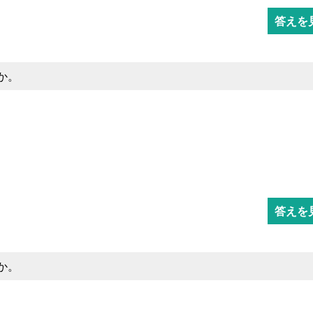
答えを
か。
答えを
か。