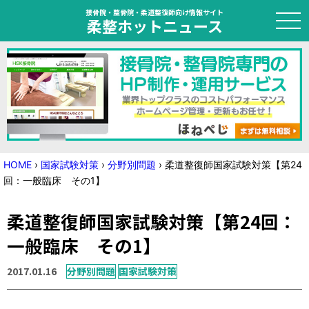
接骨院・整骨院・柔道整復師向け情報サイト
柔整ホットニュース
HOME
トピック
ニュース
HOME
›
国家試験対策
›
分野別問題
›
柔道整復師国家試験対策【第24
回：一般臨床 その1】
特集
柔道整復師国家試験対策【第24回：
国家試験対策
一般臨床 その1】
学会・セミナー情報
2017.01.16
分野別問題
国家試験対策
プライバシーポリシー
サイトマップ