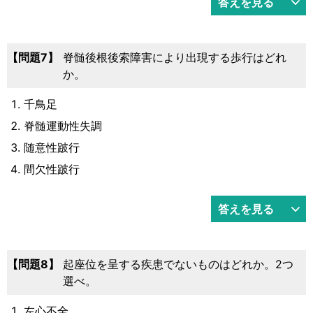
答えを見る
問題7
脊髄後根後索障害により出現する歩行はどれ
か。
千鳥足
脊髄運動性失調
随意性跛行
間欠性跛行
答えを見る
問題8
起座位を呈する疾患でないものはどれか。2つ
選べ。
左心不全