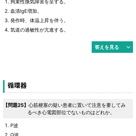
拘束性換気障害を呈する。
血清IgE増加。
発作時、体温上昇を伴う。
気道の過敏性が亢進する。
答えを見る
循環器
問題25
心筋梗塞の疑い患者に置いて注意を要してみ
るべき心電図部位でないものはどれか。
P波
Q波