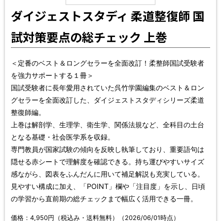
ダイジェストスタディ 柔道整復師 国
試対策要点の総チェック 上巻
＜定番のベスト＆ロングセラーを全面改訂！柔整師国試受験者
を強力サポートする１冊＞
国試受験者に長年愛用されていた呉竹学園編集のベスト＆ロン
グセラーを全面改訂した、ダイジェストスタディシリーズ柔道
整復師編。
上巻は解剖学、生理学、衛生学、関係法規など、全科目の土台
となる基礎・社会医学系を収録。
専門教員が国家試験の傾向を反映し執筆しており、重要語句は
隠せる赤シートで理解度を確認できる。持ち運びやすいサイズ
感ながら、図表をふんだんに用いて補足解説も充実している。
見やすい構成に加え、「POINT」欄や「注目度」を示し、日頃
の学習から直前期の総チェックまで幅広く活用できる一冊。
価格：4,950円（税込み・送料無料）（2026/06/01時点）