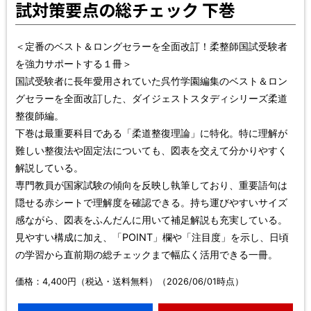
試対策要点の総チェック 下巻
＜定番のベスト＆ロングセラーを全面改訂！柔整師国試受験者
を強力サポートする１冊＞
国試受験者に長年愛用されていた呉竹学園編集のベスト＆ロン
グセラーを全面改訂した、ダイジェストスタディシリーズ柔道
整復師編。
下巻は最重要科目である「柔道整復理論」に特化。特に理解が
難しい整復法や固定法についても、図表を交えて分かりやすく
解説している。
専門教員が国家試験の傾向を反映し執筆しており、重要語句は
隠せる赤シートで理解度を確認できる。持ち運びやすいサイズ
感ながら、図表をふんだんに用いて補足解説も充実している。
見やすい構成に加え、「POINT」欄や「注目度」を示し、日頃
の学習から直前期の総チェックまで幅広く活用できる一冊。
価格：4,400円（税込・送料無料）（2026/06/01時点）