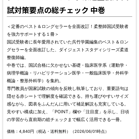
試対策要点の総チェック 中巻
＜定番のベスト＆ロングセラーを全面改訂！柔整師国試受験者
を強力サポートする１冊＞
国試受験者に長年愛用されていた呉竹学園編集のベスト＆ロン
グセラーを全面改訂した、ダイジェストスタディシリーズ柔道
整復師編。
中巻では、国試合格に欠かせない基礎・臨床医学系（運動学・
病理学概論・リハビリテーション医学・一般臨床医学・外科学
概論・整形外科学）を集約。
専門教員が国家試験の傾向を反映し執筆しており、重要語句は
隠せる赤シートで理解度を確認できる。持ち運びやすいサイズ
感ながら、図表をふんだんに用いて補足解説も充実している。
見やすい構成に加え、「POINT」欄や「注目度」を示し、日頃
の学習から直前期の総チェックまで幅広く活用できる一冊。
価格：4,840円（税込・送料無料）（2026/06/01時点）