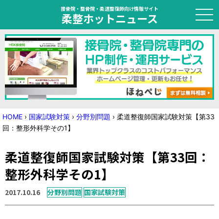
接骨院・整骨院・柔道整復師向け情報サイト
柔整ホットニュース
HOME
トピック
ニュース
HOME
›
国家試験対策
›
分野別問題
›
柔道整復師国家試験対策【第33
回：整形外科学その1】
特集
柔道整復師国家試験対策【第33回：
国家試験対策
整形外科学その1】
学会・セミナー情報
2017.10.16
分野別問題
国家試験対策
プライバシーポリシー
サイトマップ