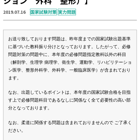
ション 外科 整形）】
運営元
お問い合わせ
2019.07.16
国家試験対策
実力問題
お送り致しております問題は、昨年度までの国家試験出題基準
に基づいた教科振り分けとなっております。したがって、必修
問題対策の問題中に、本年度の必修問題指定教科以外の科目
（解剖学、生理学 病理学、衛生学、運動学、リハビリテーショ
ン医学、整形外科学、外科学、一般臨床医学）が含まれており
ます。
なお、出題しているポイントは、本年度の国家試験合格を目指
す上で必修問題科目であるなしに関係なく全て必要性の高い部
分となっております。
なお、柔道に関係する問題は含まれておりませんので ご了承く
ださい。