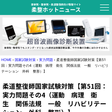
接骨院・整骨院・柔道整復師向け情報サイト
柔整ホットニュース
HOME
トピック
ニュース
HOME
›
国家試験対策
›
実力問題
›
柔道整復師国家試験対策【第51
回：実力問題その4（運動 病理 衛生 関係法規 一般 リハビリ
特集
テーション 外科 整形）】
国家試験対策
柔道整復師国家試験対策【第51回：
学会・セミナー情報
実力問題その4（運動 病理 衛
生 関係法規 一般 リハビリテー
プライバシーポリシー
サイトマップ