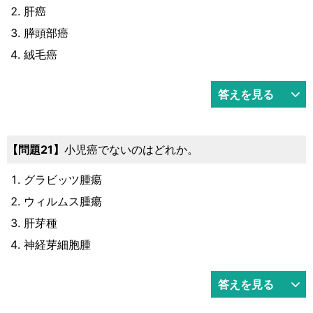
肝癌
膵頭部癌
絨毛癌
答えを見る
21
小児癌でないのはどれか。
グラビッツ腫瘍
ウィルムス腫瘍
肝芽種
神経芽細胞腫
答えを見る