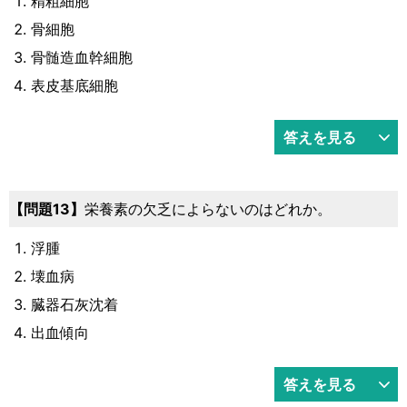
精粗細胞
骨細胞
骨髄造血幹細胞
表皮基底細胞
答えを見る
13
栄養素の欠乏によらないのはどれか。
浮腫
壊血病
臓器石灰沈着
出血傾向
答えを見る