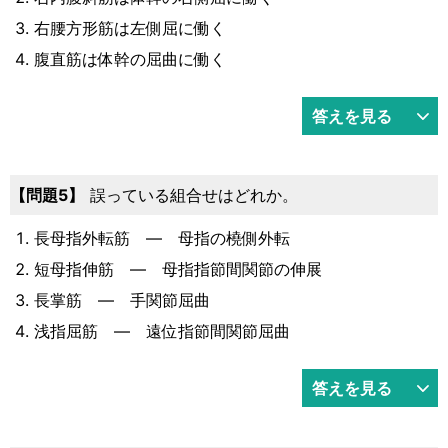
右腰方形筋は左側屈に働く
腹直筋は体幹の屈曲に働く
答えを見る
5
誤っている組合せはどれか。
長母指外転筋 ― 母指の橈側外転
短母指伸筋 ― 母指指節間関節の伸展
長掌筋 ― 手関節屈曲
浅指屈筋 ― 遠位指節間関節屈曲
答えを見る