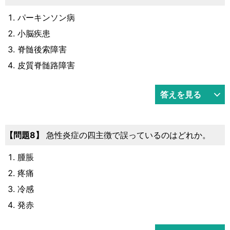
パーキンソン病
小脳疾患
脊髄後索障害
皮質脊髄路障害
答えを見る
8
急性炎症の四主徴で誤っているのはどれか。
腫脹
疼痛
冷感
発赤