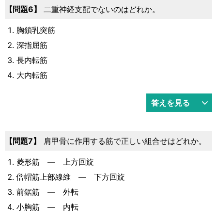
6
二重神経支配でないのはどれか。
胸鎖乳突筋
深指屈筋
長内転筋
大内転筋
答えを見る
7
肩甲骨に作用する筋で正しい組合せはどれか。
菱形筋 ― 上方回旋
僧帽筋上部線維 ― 下方回旋
前鋸筋 ― 外転
小胸筋 ― 内転