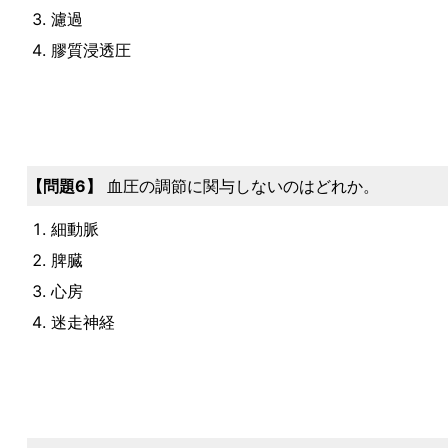
濾過
膠質浸透圧
6
血圧の調節に関与しないのはどれか。
細動脈
脾臓
心房
迷走神経