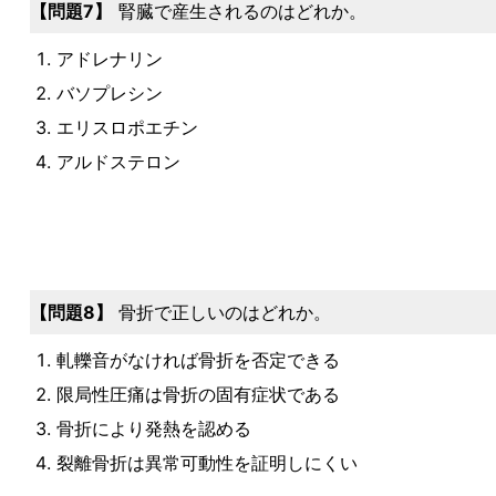
7
腎臓で産生されるのはどれか。
アドレナリン
バソプレシン
エリスロポエチン
アルドステロン
8
骨折で正しいのはどれか。
軋轢音がなければ骨折を否定できる
限局性圧痛は骨折の固有症状である
骨折により発熱を認める
裂離骨折は異常可動性を証明しにくい