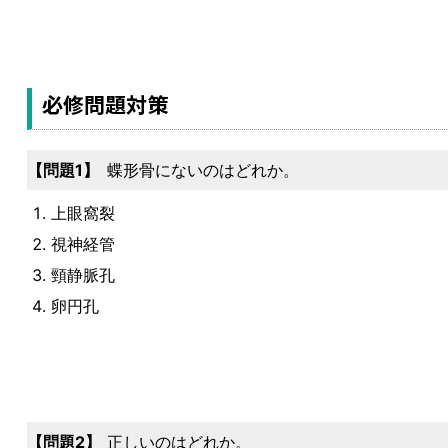
必修問題対策
1
蝶形骨にないのはどれか。
上眼窩裂
視神経管
頸静脈孔
卵円孔
2
正しいのはどれか。