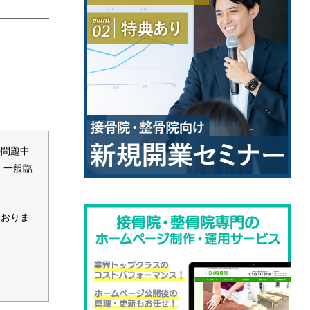
の問題中
、一般臨
ておりま