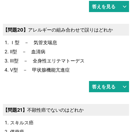
答えを見る
20
アレルギーの組み合わせで誤りはどれか
Ｉ型 － 気管支喘息
Ⅱ型 － 血清病
Ⅲ型 － 全身性エリテマトーデス
Ⅴ型 － 甲状腺機能亢進症
答えを見る
21
不顕性癌でないのはどれか
スキルス癌
偶発癌