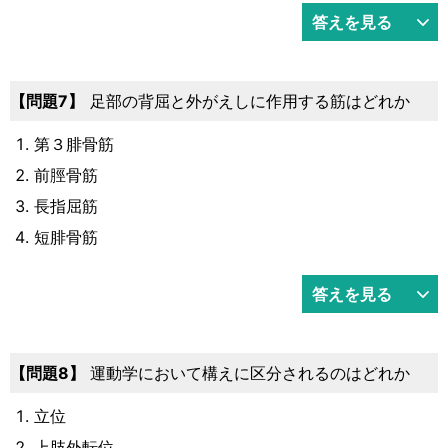
答えを見る
7
足部の背屈と外がえしに作用する筋はどれか
第３腓骨筋
前脛骨筋
長指屈筋
短腓骨筋
答えを見る
8
運動学において構えに区分されるのはどれか
立位
上肢外転位