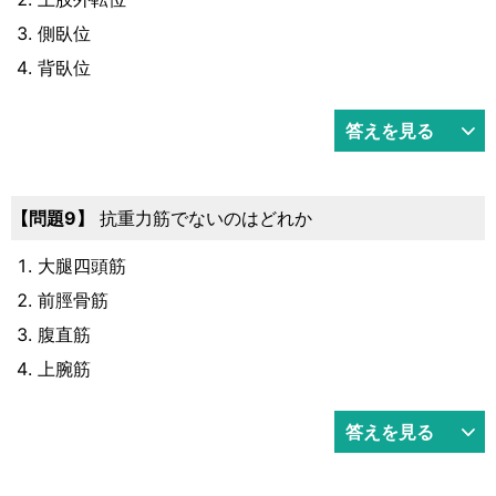
側臥位
背臥位
答えを見る
9
抗重力筋でないのはどれか
大腿四頭筋
前脛骨筋
腹直筋
上腕筋
答えを見る