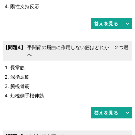
陽性支持反応
答えを見る
4
手関節の屈曲に作用しない筋はどれか ２つ選
べ
長掌筋
深指屈筋
腕橈骨筋
短橈側手根伸筋
答えを見る