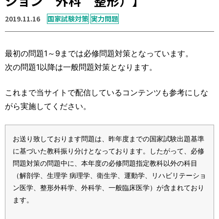
ション 外科 整形）】
運営元
お問い合わせ
2019.11.16
国家試験対策
実力問題
最初の問題1～9までは必修問題対策となっています。
次の問題1以降は一般問題対策となります。
これまで当サイトで配信しているコンテンツも参考にしな
がら実施してください。
お送り致しております問題は、昨年度までの国家試験出題基準
に基づいた教科振り分けとなっております。したがって、必修
問題対策の問題中に、本年度の必修問題指定教科以外の科目
（解剖学、生理学 病理学、衛生学、運動学、リハビリテーショ
ン医学、整形外科学、外科学、一般臨床医学）が含まれており
ます。