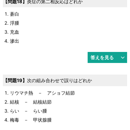
18
炎症の第二相反応はどれか
蒼白
浮腫
充血
滲出
答えを見る
19
次の組み合わせで誤りはどれか
リウマチ熱 － アショフ結節
結核 － 結核結節
らい － らい腫
梅毒 － 甲状腺腫