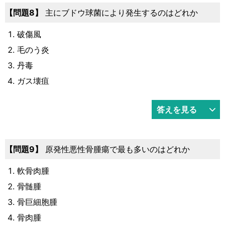
8
主にブドウ球菌により発生するのはどれか
破傷風
毛のう炎
丹毒
ガス壊疽
答えを見る
9
原発性悪性骨腫瘍で最も多いのはどれか
軟骨肉腫
骨髄腫
骨巨細胞腫
骨肉腫