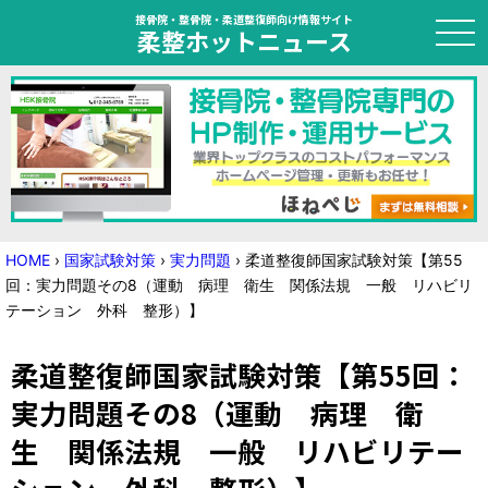
接骨院・整骨院・柔道整復師向け情報サイト
柔整ホットニュース
HOME
トピック
ニュース
HOME
›
国家試験対策
›
実力問題
›
柔道整復師国家試験対策【第55
回：実力問題その8（運動 病理 衛生 関係法規 一般 リハビリ
特集
テーション 外科 整形）】
国家試験対策
柔道整復師国家試験対策【第55回：
学会・セミナー情報
実力問題その8（運動 病理 衛
生 関係法規 一般 リハビリテー
プライバシーポリシー
サイトマップ