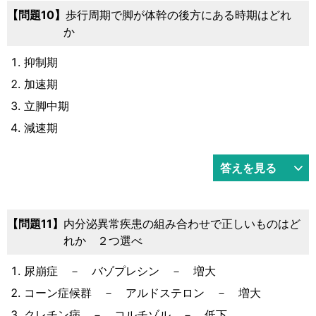
10
歩行周期で脚が体幹の後方にある時期はどれ
か
抑制期
加速期
立脚中期
減速期
答えを見る
11
内分泌異常疾患の組み合わせで正しいものはど
れか ２つ選べ
尿崩症 － バゾプレシン － 増大
コーン症候群 － アルドステロン － 増大
クレチン病 － コルチゾル － 低下