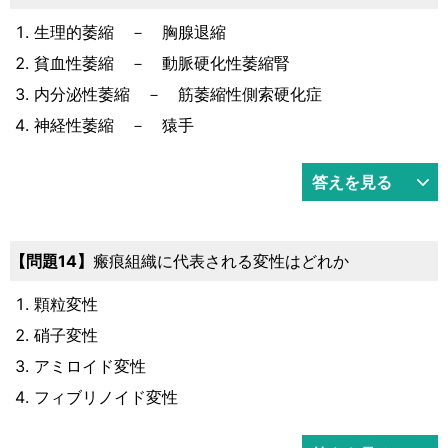
生理的萎縮 － 胸腺退縮
貧血性萎縮 － 動脈硬化性萎縮腎
内分泌性萎縮 － 筋萎縮性側索硬化症
神経性萎縮 － 猿手
答えを見る
14
瘢痕組織に代表される変性はどれか
顆粒変性
硝子変性
アミロイド変性
フィブリノイド変性