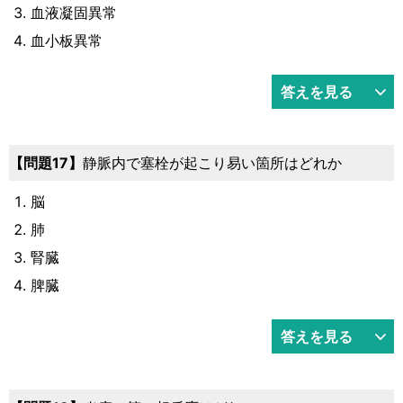
血液凝固異常
血小板異常
答えを見る
17
静脈内で塞栓が起こり易い箇所はどれか
脳
肺
腎臓
脾臓
答えを見る