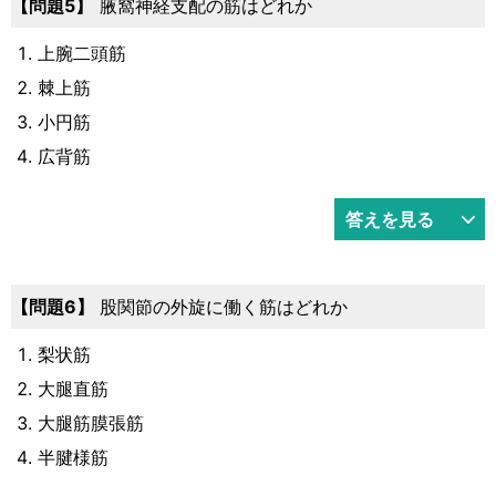
5
腋窩神経支配の筋はどれか
上腕二頭筋
棘上筋
小円筋
広背筋
答えを見る
6
股関節の外旋に働く筋はどれか
梨状筋
大腿直筋
大腿筋膜張筋
半腱様筋