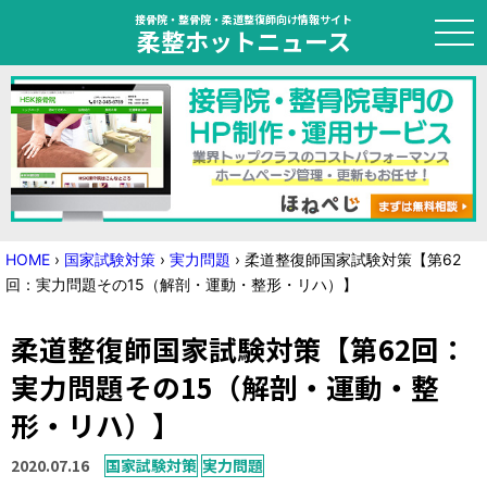
接骨院・整骨院・柔道整復師向け情報サイト
柔整ホットニュース
HOME
トピック
ニュース
HOME
›
国家試験対策
›
実力問題
›
柔道整復師国家試験対策【第62
回：実力問題その15（解剖・運動・整形・リハ）】
特集
柔道整復師国家試験対策【第62回：
国家試験対策
実力問題その15（解剖・運動・整
学会・セミナー情報
形・リハ）】
プライバシーポリシー
サイトマップ
2020.07.16
国家試験対策
実力問題