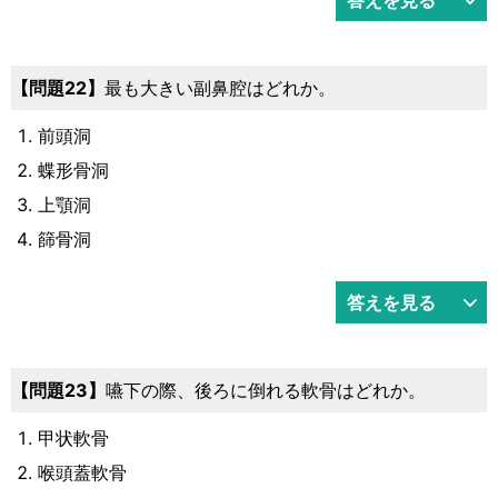
22
最も大きい副鼻腔はどれか。
前頭洞
蝶形骨洞
上顎洞
篩骨洞
答えを見る
23
嚥下の際、後ろに倒れる軟骨はどれか。
甲状軟骨
喉頭蓋軟骨