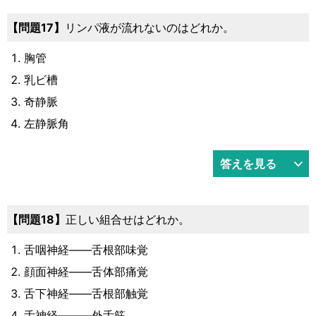
17
リンパ液が流れないのはどれか。
胸管
乳ビ槽
奇静脈
左静脈角
答えを見る
18
正しい組合せはどれか。
舌咽神経――舌根部味覚
顔面神経――舌体部痛覚
舌下神経――舌根部触覚
舌神経―――外舌筋