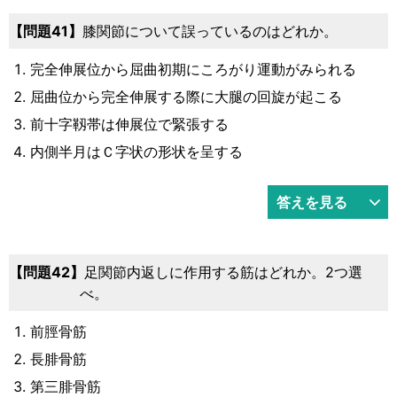
41
膝関節について誤っているのはどれか。
完全伸展位から屈曲初期にころがり運動がみられる
屈曲位から完全伸展する際に大腿の回旋が起こる
前十字靱帯は伸展位で緊張する
内側半月はＣ字状の形状を呈する
答えを見る
42
足関節内返しに作用する筋はどれか。2つ選
べ。
前脛骨筋
長腓骨筋
第三腓骨筋