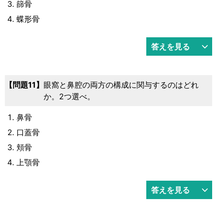
篩骨
蝶形骨
答えを見る
11
眼窩と鼻腔の両方の構成に関与するのはどれ
か。2つ選べ。
鼻骨
口蓋骨
頬骨
上顎骨
答えを見る