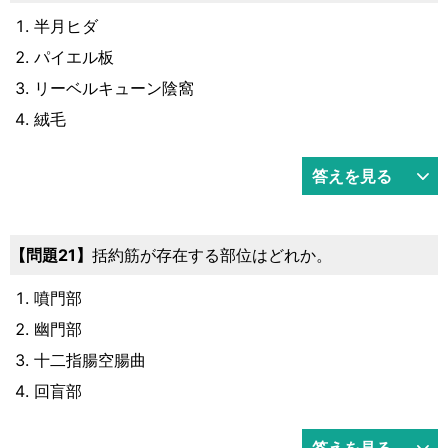
半月ヒダ
パイエル板
リーベルキューン陰窩
絨毛
答えを見る
21
括約筋が存在する部位はどれか。
噴門部
幽門部
十二指腸空腸曲
回盲部
答えを見る