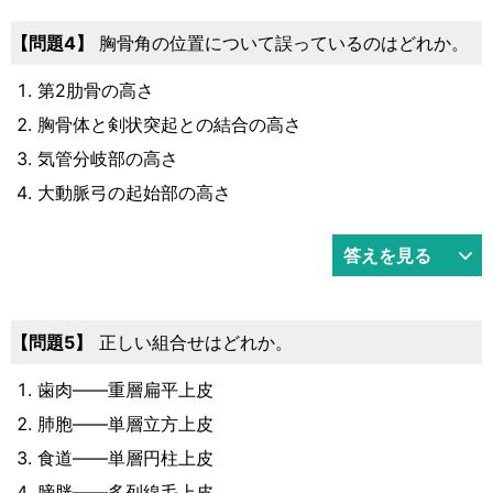
4
胸骨角の位置について誤っているのはどれか。
第2肋骨の高さ
胸骨体と剣状突起との結合の高さ
気管分岐部の高さ
大動脈弓の起始部の高さ
答えを見る
5
正しい組合せはどれか。
歯肉――重層扁平上皮
肺胞――単層立方上皮
食道――単層円柱上皮
膀胱――多列線毛上皮