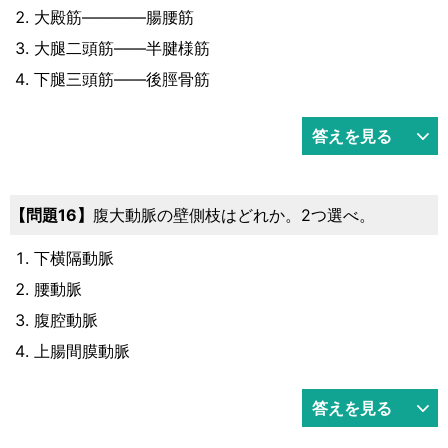
大殿筋――――腸腰筋
大腿二頭筋――半腱様筋
下腿三頭筋――後脛骨筋
答えを見る
16
腹大動脈の壁側枝はどれか。2つ選べ。
下横隔動脈
腰動脈
腹腔動脈
上腸間膜動脈
答えを見る