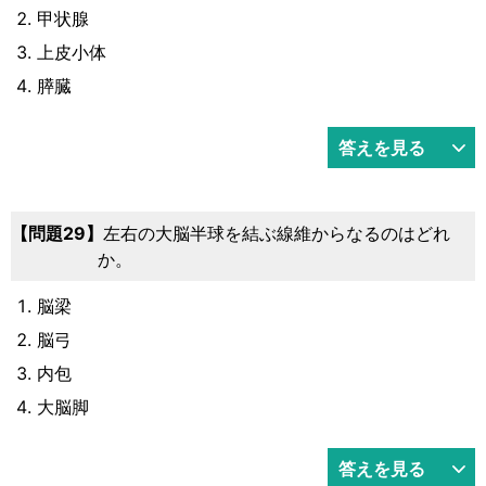
甲状腺
上皮小体
膵臓
答えを見る
29
左右の大脳半球を結ぶ線維からなるのはどれ
か。
脳梁
脳弓
内包
大脳脚
答えを見る