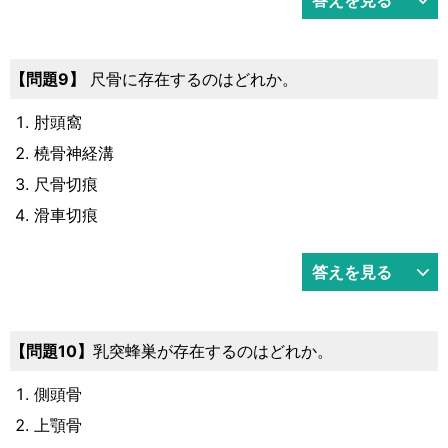
9
尺骨に存在するのはどれか。
肘頭窩
橈骨神経溝
尺骨切痕
滑車切痕
答えを見る
10
乳突蜂巣が存在するのはどれか。
側頭骨
上顎骨