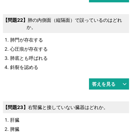
22
肺の内側面（縦隔面）で誤っているのはどれ
か。
肺門が存在する
心圧痕が存在する
肺底とも呼ばれる
斜裂を認める
答えを見る
23
右腎臓と接していない臓器はどれか。
肝臓
脾臓