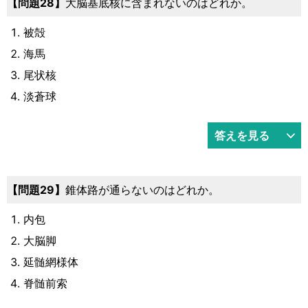
28
大脳基底核に含まれないのはどれか。
被殻
海馬
尾状核
淡蒼球
答えを見る
29
錐体路が通らないのはどれか。
内包
大脳脚
延髄網様体
脊髄前索