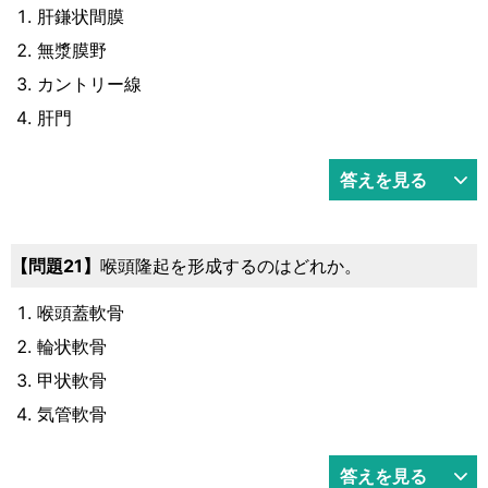
肝鎌状間膜
無漿膜野
カントリー線
肝門
答えを見る
21
喉頭隆起を形成するのはどれか。
喉頭蓋軟骨
輪状軟骨
甲状軟骨
気管軟骨
答えを見る