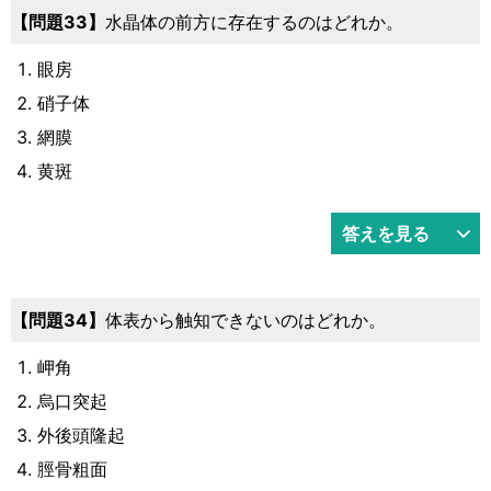
33
水晶体の前方に存在するのはどれか。
眼房
硝子体
網膜
黄斑
答えを見る
34
体表から触知できないのはどれか。
岬角
烏口突起
外後頭隆起
脛骨粗面