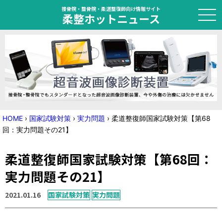
接骨院・整骨院・柔道整復師向け情報サイト
柔整ホットニュース
HOME
トピック
ニュース
HOME
›
国家試験対策
›
実力問題
›
柔道整復師国家試験対策【第68
回：実力問題その21】
特集
柔道整復師国家試験対策【第68回：
国家試験対策
実力問題その21】
学会・セミナー情報
2021.01.16
国家試験対策
実力問題
プライバシーポリシー
サイトマップ