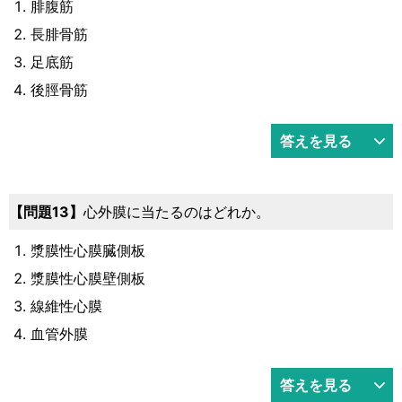
腓腹筋
長腓骨筋
足底筋
後脛骨筋
答えを見る
13
心外膜に当たるのはどれか。
漿膜性心膜臓側板
漿膜性心膜壁側板
線維性心膜
血管外膜
答えを見る