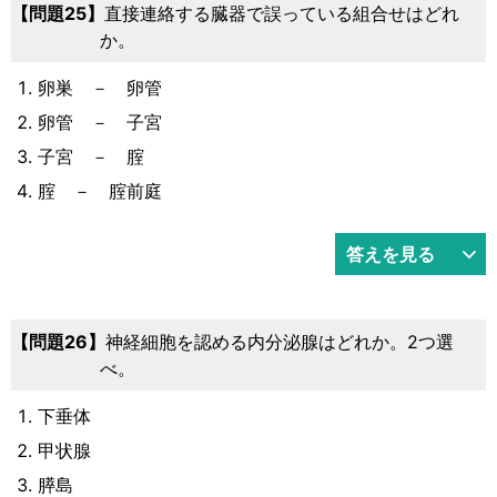
25
直接連絡する臓器で誤っている組合せはどれ
か。
卵巣 － 卵管
卵管 － 子宮
子宮 － 腟
腟 － 腟前庭
答えを見る
26
神経細胞を認める内分泌腺はどれか。2つ選
べ。
下垂体
甲状腺
膵島