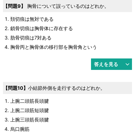
9
胸骨について誤っているのはどれか。
頚切痕は無対である
鎖骨切痕は胸骨体に存在する
肋骨切痕は7対ある
胸骨丙と胸骨体の移行部を胸骨角という
答えを見る
10
小結節外側を走行するのはどれか。
上腕二頭筋長頭腱
上腕二頭筋短頭腱
上腕三頭筋長頭腱
烏口腕筋