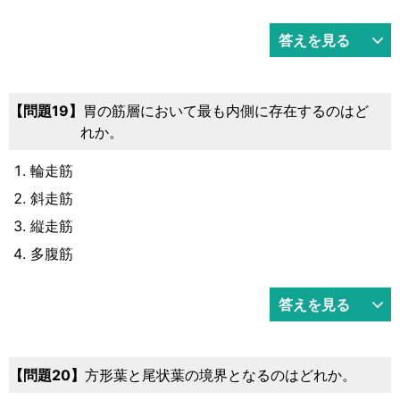
答えを見る
19
胃の筋層において最も内側に存在するのはど
れか。
輪走筋
斜走筋
縦走筋
多腹筋
答えを見る
20
方形葉と尾状葉の境界となるのはどれか。