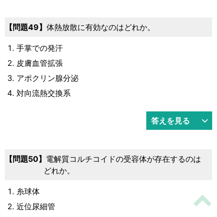
49
体熱放散に有効なのはどれか。
手掌での発汗
皮膚血管拡張
アポクリン腺分泌
対向流熱交換系
答えを見る
50
電解質コルチコイドの受容体が存在するのは
どれか。
糸球体
近位尿細管