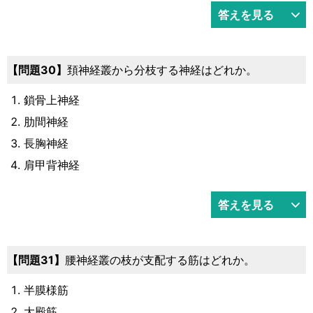
答えを見る
30
頚神経叢から分枝する神経はどれか。
鎖骨上神経
肋間神経
長胸神経
肩甲背神経
答えを見る
31
腰神経叢の枝が支配する筋はどれか。
半膜様筋
大殿筋