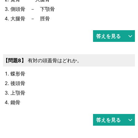
側頭骨 － 下顎骨
大腿骨 － 脛骨
答えを見る
8
有対の頭蓋骨はどれか。
蝶形骨
後頭骨
上顎骨
鋤骨
答えを見る