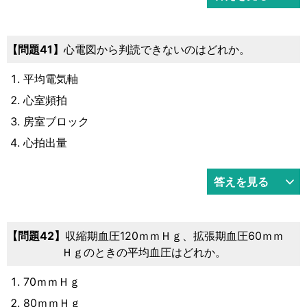
41
心電図から判読できないのはどれか。
平均電気軸
心室頻拍
房室ブロック
心拍出量
答えを見る
42
収縮期血圧120ｍｍＨｇ、拡張期血圧60ｍｍ
Ｈｇのときの平均血圧はどれか。
70ｍｍＨｇ
80ｍｍＨｇ