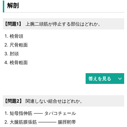
運営元
お問い合わせ
解剖
1
上腕二頭筋が停止する部位はどれか。
橈骨頭
尺骨粗面
肘頭
橈骨粗面
答えを見る
2
関連しない組合せはどれか。
短母指伸筋 ―― タバコチェール
大腿筋膜張筋 ―――― 腸脛靭帯