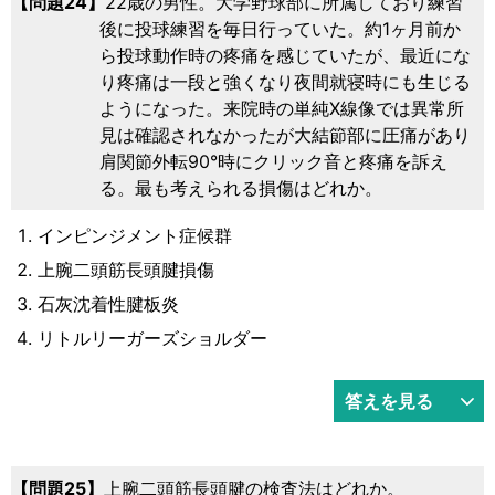
24
22歳の男性。大学野球部に所属しており練習
後に投球練習を毎日行っていた。約1ヶ月前か
ら投球動作時の疼痛を感じていたが、最近にな
り疼痛は一段と強くなり夜間就寝時にも生じる
ようになった。来院時の単純X線像では異常所
見は確認されなかったが大結節部に圧痛があり
肩関節外転90°時にクリック音と疼痛を訴え
る。最も考えられる損傷はどれか。
インピンジメント症候群
上腕二頭筋長頭腱損傷
石灰沈着性腱板炎
リトルリーガーズショルダー
答えを見る
25
上腕二頭筋長頭腱の検査法はどれか。