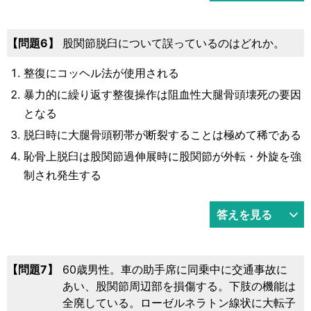
6
股関節脱臼について誤っているのはどれか。
整復にコッヘル法が使用される
暴力的に繰り返す整復操作は阻血性大腿骨頭壊死の要因
となる
脱臼時に大腿骨頭靭帯が断裂することは極めて稀である
恥骨上脱臼は股関節過伸展時に股関節が外転・外旋を強
制され発生する
答えを見る
7
60歳男性。車の助手席に同乗中に交通事故に
あい、股関節周辺部を損傷する。下肢の機能は
全廃している。ローゼルネラトン線状に大転子