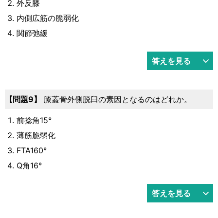
外反膝
内側広筋の脆弱化
関節弛緩
答えを見る
9
膝蓋骨外側脱臼の素因となるのはどれか。
前捻角15°
薄筋脆弱化
FTA160°
Q角16°
答えを見る