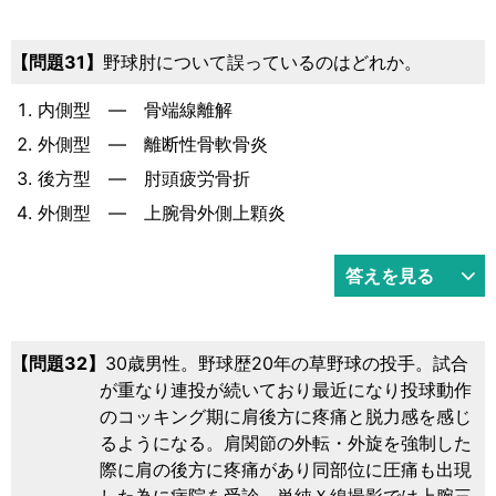
31
野球肘について誤っているのはどれか。
内側型 — 骨端線離解
外側型 — 離断性骨軟骨炎
後方型 — 肘頭疲労骨折
外側型 — 上腕骨外側上顆炎
答えを見る
32
30歳男性。野球歴20年の草野球の投手。試合
が重なり連投が続いており最近になり投球動作
のコッキング期に肩後方に疼痛と脱力感を感じ
るようになる。肩関節の外転・外旋を強制した
際に肩の後方に疼痛があり同部位に圧痛も出現
した為に病院を受診。単純Ｘ線撮影では上腕三