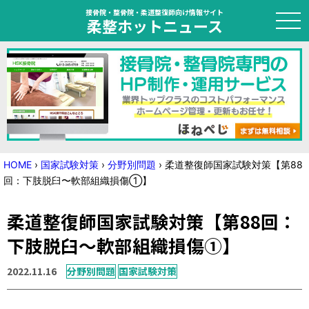
接骨院・整骨院・柔道整復師向け情報サイト
柔整ホットニュース
HOME
トピック
ニュース
HOME
›
国家試験対策
›
分野別問題
›
柔道整復師国家試験対策【第88
回：下肢脱臼〜軟部組織損傷①】
特集
柔道整復師国家試験対策【第88回：
国家試験対策
下肢脱臼〜軟部組織損傷①】
学会・セミナー情報
2022.11.16
分野別問題
国家試験対策
プライバシーポリシー
サイトマップ