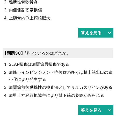
離断性骨軟骨炎
内側側副靭帯損傷
上腕骨内側上顆核肥大
答えを見る
30
誤っているのはどれか。
SLAP損傷は肩関節唇損傷である
肩峰下インピンジメント症候群の多くは棘上筋出口の狭
小化により発生する
肩関節前後動揺性の検査法としてサルカスサインがある
肩甲上神経絞扼障害により棘下筋の萎縮がみられる
答えを見る