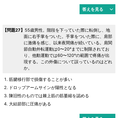
答えを見る
27
55歳男性。階段を下っていた際に転倒し、地
面に右手掌をついた。手掌をついた際に、肩部
に激痛を感じ、以来夜間痛が続いている。肩関
節自動外転運動は0〜20°までに制限されてお
り、他動運動では60〜120°の範囲で疼痛が出
現する。この外傷について誤っているのはどれ
か。
筋腱移行部で損傷することが多い
ドロップアームサインが陽性となる
陳旧性のものでは棘上筋の筋萎縮を認める
大結節部に圧痛がある