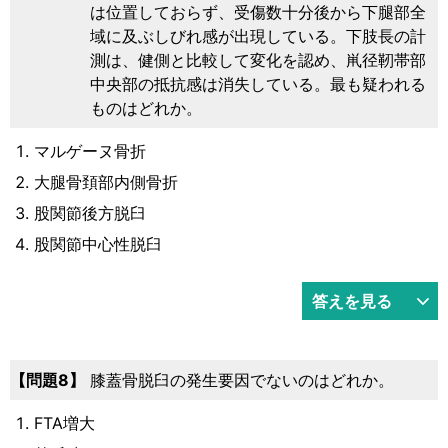
は位置しておらず、受傷数十分後から下腿部全
域に及ぶしびれ感が出現している。下肢長の計
測は、健側と比較して変化を認め、鼡径靭帯部
中央部の抵抗感は消失している。最も疑われる
ものはどれか。
マルゲーヌ骨折
大腿骨頚部内側骨折
股関節後方脱臼
股関節中心性脱臼
答えを見る
8
膝蓋骨脱臼の発生要因でないのはどれか。
FTA増大