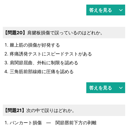
答えを見る
20
肩腱板損傷で誤っているのはどれか。
棘上筋の損傷が好発する
疼痛誘発テストにスピードテストがある
肩関節屈曲、外転に制限を認める
三角筋前部線維に圧痛を認める
答えを見る
21
次の中で誤りはどれか。
バンカート損傷 ― 関節唇前下方の剥離