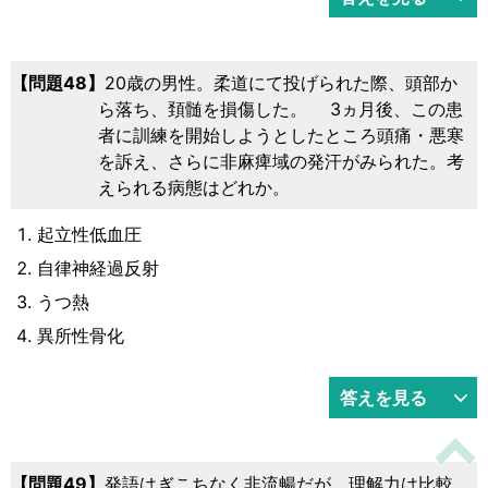
48
20歳の男性。柔道にて投げられた際、頭部か
ら落ち、頚髄を損傷した。 3ヵ月後、この患
者に訓練を開始しようとしたところ頭痛・悪寒
を訴え、さらに非麻痺域の発汗がみられた。考
えられる病態はどれか。
起立性低血圧
自律神経過反射
うつ熱
異所性骨化
答えを見る
49
発語はぎこちなく非流暢だが、理解力は比較