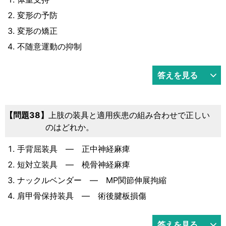
変形の予防
変形の矯正
不随意運動の抑制
答えを見る
38
上肢の装具と適用疾患の組み合わせで正しい
のはどれか。
手背屈装具 ― 正中神経麻痺
短対立装具 ― 橈骨神経麻痺
ナックルベンダー ― MP関節伸展拘縮
肩甲骨保持装具 ― 術後腱板損傷
答えを見る