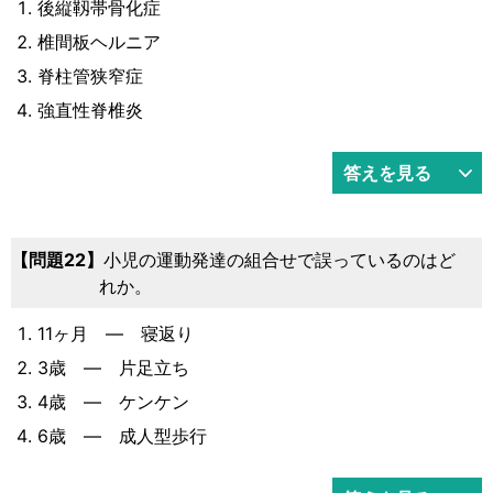
後縦靱帯骨化症
椎間板ヘルニア
脊柱管狭窄症
強直性脊椎炎
答えを見る
22
小児の運動発達の組合せで誤っているのはど
れか。
11ヶ月 ― 寝返り
3歳 ― 片足立ち
4歳 ― ケンケン
6歳 ― 成人型歩行