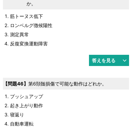
か。
筋トーヌス低下
ロンベルグ徴候陽性
測定異常
反復変換運動障害
答えを見る
46
第6頚髄損傷で可能な動作はどれか。
プッシュアップ
起き上がり動作
寝返り
自動車運転