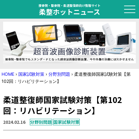
接骨院・整骨院・柔道整復師向け情報サイト
柔整ホットニュース
HOME
トピック
ニュース
HOME
›
国家試験対策
›
分野別問題
›
柔道整復師国家試験対策【第
102回：リハビリテーション】
特集
柔道整復師国家試験対策【第102
国家試験対策
回：リハビリテーション】
学会・セミナー情報
2024.02.16
分野別問題
国家試験対策
プライバシーポリシー
サイトマップ