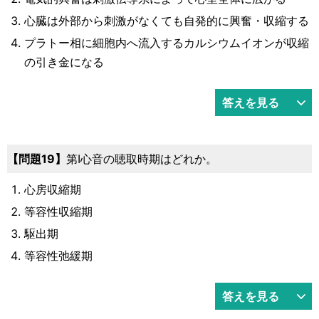
心臓は外部から刺激がなくても自発的に興奮・収縮する
プラトー相に細胞内へ流入するカルシウムイオンが収縮
の引き金になる
答えを見る
19
第Ⅰ心音の聴取時期はどれか。
心房収縮期
等容性収縮期
駆出期
等容性弛緩期
答えを見る