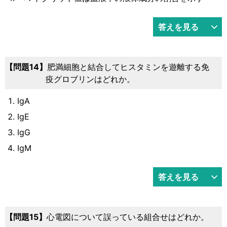
答えを見る
14
肥満細胞と結合してヒスタミンを遊離する免
疫グロブリンはどれか。
IgA
IgE
IgG
IgM
答えを見る
15
心電図について誤っている組合せはどれか。