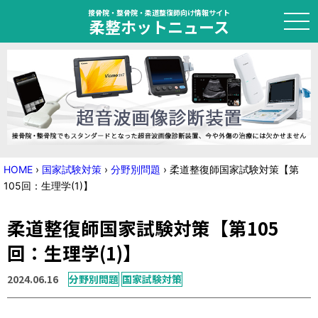
接骨院・整骨院・柔道整復師向け情報サイト
柔整ホットニュース
HOME
トピック
ニュース
HOME
›
国家試験対策
›
分野別問題
›
柔道整復師国家試験対策【第
105回：生理学(1)】
特集
柔道整復師国家試験対策【第105
国家試験対策
回：生理学(1)】
学会・セミナー情報
2024.06.16
分野別問題
国家試験対策
プライバシーポリシー
サイトマップ