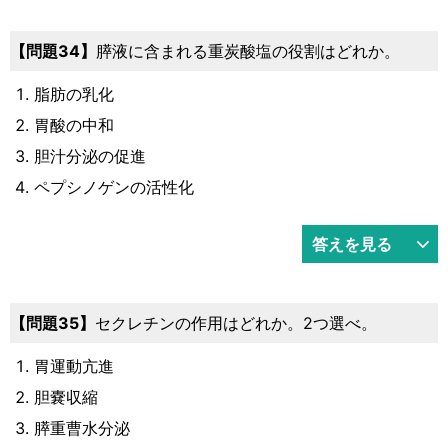
34
膵液に含まれる重炭酸塩の役割はどれか。
脂肪の乳化
胃酸の中和
胆汁分泌の促進
ペプシノゲンの活性化
答えを見る
35
セクレチンの作用はどれか。2つ選べ。
胃運動亢進
胆嚢収縮
膵重曹水分泌