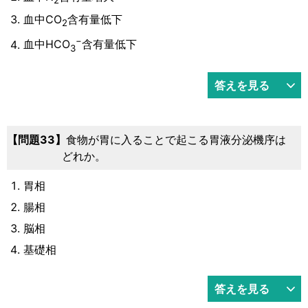
2
血中CO
含有量低下
2
−
血中HCO
含有量低下
3
答えを見る
33
食物が胃に入ることで起こる胃液分泌機序は
どれか。
胃相
腸相
脳相
基礎相
答えを見る