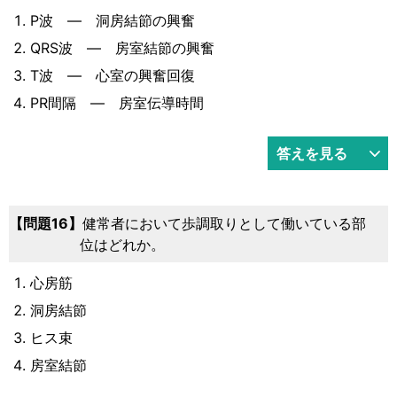
P波 ― 洞房結節の興奮
QRS波 ― 房室結節の興奮
T波 ― 心室の興奮回復
PR間隔 ― 房室伝導時間
答えを見る
16
健常者において歩調取りとして働いている部
位はどれか。
心房筋
洞房結節
ヒス束
房室結節