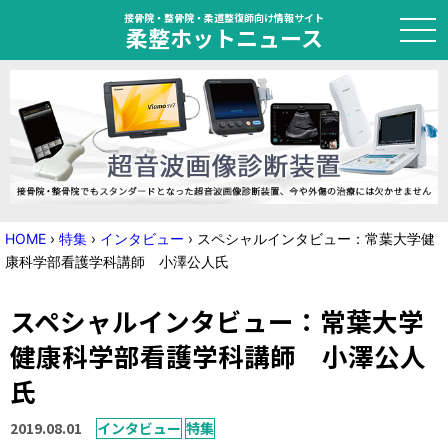
接骨院・整骨院・柔道整復師向け情報サイト
柔整ホットニュース
HOME
トピック
ニュース
HOME
›
特集
›
インタビュー
›
スペシャルインタビュー：常葉大学健
康科学部看護学科講師 小澤公人氏
特集
スペシャルインタビュー：常葉大学
国家試験対策
健康科学部看護学科講師 小澤公人
学会・セミナー情報
氏
プライバシーポリシー
サイトマップ
2019.08.01
インタビュー
特集