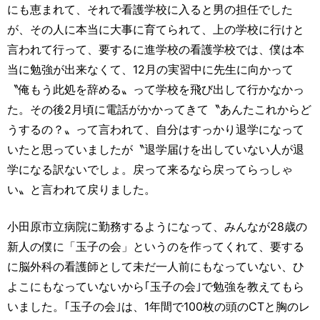
にも恵まれて、それで看護学校に入ると男の担任でした
が、その人に本当に大事に育てられて、上の学校に行けと
言われて行って、要するに進学校の看護学校では、僕は本
当に勉強が出来なくて、12月の実習中に先生に向かって
〝俺もう此処を辞める〟って学校を飛び出して行かなかっ
た。その後2月頃に電話がかかってきて〝あんたこれからど
うするの？〟って言われて、自分はすっかり退学になって
いたと思っていましたが〝退学届けを出していない人が退
学になる訳ないでしょ。戻って来るなら戻ってらっしゃ
い〟と言われて戻りました。
小田原市立病院に勤務するようになって、みんなが28歳の
新人の僕に「玉子の会」というのを作ってくれて、要する
に脳外科の看護師として未だ一人前にもなっていない、ひ
よこにもなっていないから｢玉子の会｣で勉強を教えてもら
いました。｢玉子の会｣は、1年間で100枚の頭のCTと胸のレ