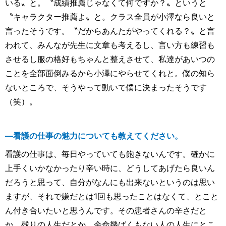
いる〟と。〝成績推薦じゃなくて何ですか？〟というと
〝キャラクター推薦よ〟と。クラス全員が小澤なら良いと
言ったそうです。〝だからあんたがやってくれる？〟と言
われて、みんなが先生に文章も考えるし、言い方も練習も
させるし服の格好もちゃんと整えさせて、私達があいつの
ことを全部面倒みるから小澤にやらせてくれと。僕の知ら
ないところで、そうやって動いて僕に決まったそうです
（笑）。
―看護の仕事の魅力についても教えてください。
看護の仕事は、毎日やっていても飽きないんです。確かに
上手くいかなかったり辛い時に、どうしてあげたら良いん
だろうと思って、自分がなんにも出来ないというのは思い
ますが、それで嫌だとは1回も思ったことはなくて、とこと
ん付き合いたいと思うんです。その患者さんの辛さだと
か、残りの人生だとか、余命幾ばくもない人の人生にとこ