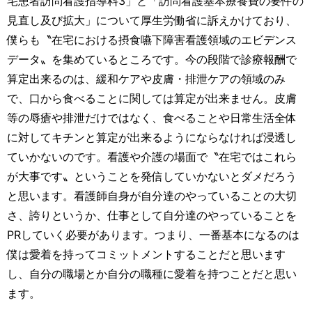
宅患者訪問看護指導料3」と「訪問看護基本療養費の要件の
見直し及び拡大」について厚生労働省に訴えかけており、
僕らも〝在宅における摂食嚥下障害看護領域のエビデンス
データ〟を集めているところです。今の段階で診療報酬で
算定出来るのは、緩和ケアや皮膚・排泄ケアの領域のみ
で、口から食べることに関しては算定が出来ません。皮膚
等の辱瘡や排泄だけではなく、食べることや日常生活全体
に対してキチンと算定が出来るようにならなければ浸透し
ていかないのです。看護や介護の場面で〝在宅ではこれら
が大事です〟ということを発信していかないとダメだろう
と思います。看護師自身が自分達のやっていることの大切
さ、誇りというか、仕事として自分達のやっていることを
PRしていく必要があります。つまり、一番基本になるのは
僕は愛着を持ってコミットメントすることだと思います
し、自分の職場とか自分の職種に愛着を持つことだと思い
ます。