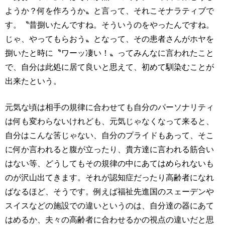
ようか？何を作ろうか〟と言って、それこそナラティブで
す。〝昔捌いたんですね。そういうのをやったんですね。
じゃ、やってもらおう〟となって、その患者さんがホヤを
捌いたと時に〝ワーッ凄い！〟ってみんなに言われたこと
で、自分は此処に居て良いと思えて、初めて馴染むことが
出来たという。
元気な頃は相手の規律に合わせても自分のパーソナリティ
は何も変わらないけれども、元気じゃなくなって来ると、
自分はこんな筈じゃない、自分のプライドもあって、そこ
に何か言われると腹が立ったり、貴方達に言われる筋合い
はない等、どうしてもその規律の中にあてはめられないも
のが沢山出てきます。それが認知症だったり高齢者になれ
ばなるほど、そうです。例えば福祉先進国のスェーデンや
スイスなどの施設での違いというのは、自分達の器にあて
はめるか、夫々の高齢者に合わせるかの視点の違いだと思