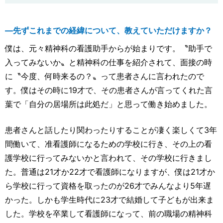
―先ずこれまでの経緯について、教えていただけますか？
僕は、元々精神科の看護助手からが始まりです。〝助手で
入ってみないか〟と精神科の仕事を紹介されて、面接の時
に〝今度、何時来るの？〟って患者さんに言われたので
す。僕はその時に19才で、その患者さんが言ってくれた言
葉で「自分の居場所は此処だ」と思って働き始めました。
患者さんと話したり関わったりすることが凄く楽しくて3年
間働いて、准看護師になるための学校に行き、その上の看
護学校に行ってみないかと言われて、その学校に行きまし
た。普通は21才か22才で看護師になりますが、僕は21才か
ら学校に行って資格を取ったのが26才でみんなより5年遅
かった。しかも学生時代に23才で結婚して子どもが出来ま
した。学校を卒業して看護師になって、前の職場の精神科