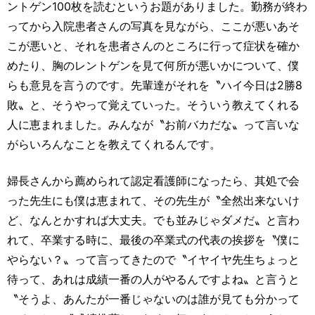
ントゲン100枚を読むというお題がありました。勤務が終わ
ってから入院患者さんの写真を見ながら、ここが悪いあそ
こが悪いと、それを患者さんのところに行って症状を確か
めたり、胸のレントゲンを見て何所が悪いかについて、僕
らも意見を言うのです。先輩達がそれを〝ハイ今日は2勝8
敗〟と、そうやって覚えていった。そういう教えてくれる
人に恵まれました。みんなが〝お前バカだな〟って言いな
がらいろんなことを教えてくれるんです。
婦長さんから薦められて認定看護師になったら、其処で会
った先生にも僕は恵まれて、その先生が〝全然出来ないけ
ど、なんとかすれば大丈夫。でも並みじゃダメだ〟と言わ
れて、卒業する時に、最後の卒業式の代表の挨拶を〝僕に
やらない？〟って言ってきたので〝イヤイヤ先生ちょっと
待って、あれは成績一番の人がやるんですよね〟と言うと
〝そうよ、あんたが一番じゃないのは誰が見ても分かって