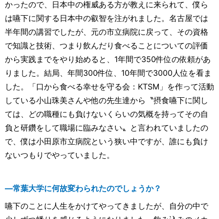
かったので、日本中の権威ある方が教えに来られて、僕ら
は嚥下に関する日本中の叡智を注がれました。名古屋では
半年間の講習でしたが、元の市立病院に戻って、その資格
で知識と技術、つまり飲んだり食べることについての評価
から実践までをやり始めると、1年間で350件位の依頼があ
りました。結局、年間300件位、10年間で3000人位を看ま
した。「口から食べる幸せを守る会：KTSM」を作って活動
している小山珠美さんや他の先生達から〝摂食嚥下に関し
ては、どの職種にも負けないくらいの気概を持ってその自
負と研鑽をして職場に臨みなさい〟と言われていましたの
で、僕は小田原市立病院という狭い中ですが、誰にも負け
ないつもりでやっていました。
―常葉大学に何故変わられたのでしょうか？
嚥下のことに人生をかけてやってきましたが、自分の中で