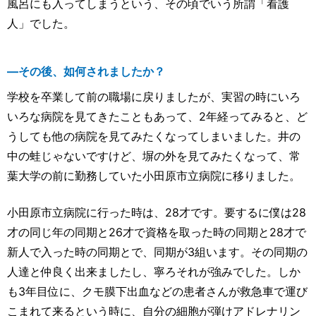
風呂にも入ってしまうという、その頃でいう所謂「看護
人」でした。
―その後、如何されましたか？
学校を卒業して前の職場に戻りましたが、実習の時にいろ
いろな病院を見てきたこともあって、2年経ってみると、ど
うしても他の病院を見てみたくなってしまいました。井の
中の蛙じゃないですけど、塀の外を見てみたくなって、常
葉大学の前に勤務していた小田原市立病院に移りました。
小田原市立病院に行った時は、28才です。要するに僕は28
才の同じ年の同期と26才で資格を取った時の同期と28才で
新人で入った時の同期とで、同期が3組います。その同期の
人達と仲良く出来ましたし、寧ろそれが強みでした。しか
も3年目位に、クモ膜下出血などの患者さんが救急車で運び
こまれて来るという時に、自分の細胞が弾けアドレナリン