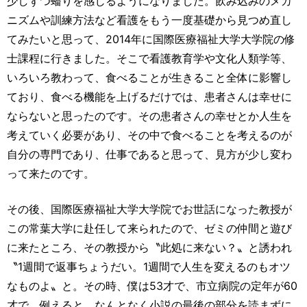
少しずつ蟠りを感じるようになりました。飲み込みのメカ
ニズムや訓練方法など看護をもう一度基礎から見つめ直し
てみたいと思って、2014年に国際医療福祉大学大学院の修
士課程に行きました。そこで看護教育学や文化人類学等、
いろいろ教わって、食べることが生きること全体に影響し
ており、食べる機能を上げるだけでは、患者さんは幸せに
ならないと思ったのです。その患者さんの幸せとか人生を
考えていく必要があり、その中で食べることを考えるのが
自分の専門であり、仕事であると思って、見方が少し変わ
って来たのです。
その後、国際医療福祉大学大学院でお世話になった教授が
この常葉大学に赴任して来られたので、ゼミの仲間と遊び
に来たところ、その教授から〝此処に来ない？〟と誘われ
〝1週間で返事ちょうだい。1週間で人生を変えるのもオツ
なものよ〟と。その時、僕は53才で、市立病院の定年が60
才で、例えると、なんとなく小説の最後の部分を読まずに