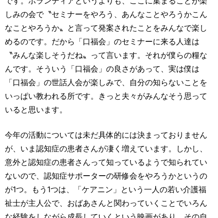
です。ボランティアというよりも、ここに集まることが楽
しみの会で〝セミナーをやろう、あんなことやろうかこん
なことやろうか〟と言って発案されたことをみんなで楽し
めるのです。だから「口福会」のセミナーに来る人達は
〝みんな楽しそうだね〟って言います。それが僕らの糧な
んです。そういう「口福会」の良さがあって、実は僕は
「口福会」の世話人会が楽しみで、自分の知らないことを
いっぱい教われる所です。きっと夫々がみんなそう思って
いると思います。
今年の活動については未だ具体的には決まっておりません
が、いま認知症の患者さんが凄く増えています。しかし、
意外と認知症の患者さんって知っているようで知られてい
ないので、認知症サポーターの研修会をやろうかというの
が1つ。もう1つは、「ケアニン」という一人の若い介護福
祉士が主人公で、おばあさんと関わっていくことでいろん
な経験をしながら成長していくという映画があり、その自