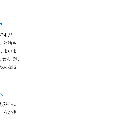
？
ですが、
〟と話さ
しまいま
ませんでし
ろんな悩
い。
も熱心に
ころか指1