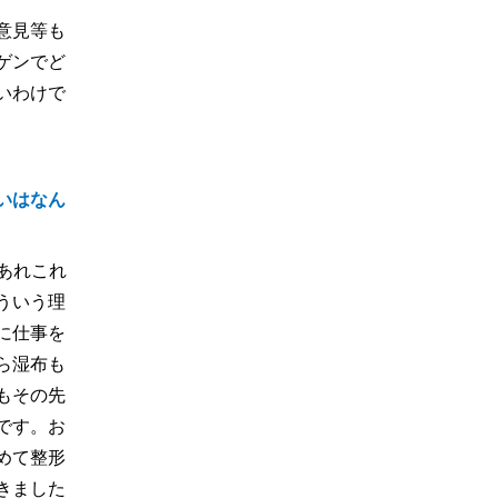
意見等も
ゲンでど
いわけで
いはなん
あれこれ
ういう理
に仕事を
ら湿布も
もその先
です。お
めて整形
きました