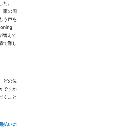
した。
。家の周
もう声を
ning
が増えて
情で難し
。どの位
々ですか
だくこと
還払いに