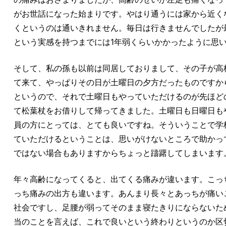
がお世話になった始まりです。やはり通うには家から近く
くというのは通いきれません。毎日は行きませんでしたが
という実感を持つまでには1年弱くらいかかったように思
そして、私の孫も以前は同居しておりまして、その子が高
て来て、やっぱりその日が土曜日の夕方だったものですか
というので、それで土曜日もやっていただけるのが先ほど
て松葉杖をお借りして帰ってきました。土曜日も日曜日も
員の方にとっては、とても良いですね。そういうことで学
ていただけるということは、思いがけないところで助かっ
ではない場合もありますからちょっと躊躇してしまいます
年々高齢になってくると、出てくる痛みが違います。こっ
っち痛みの出方も違います。あんまり長々とあっちが痛い
社会ですし、足腰が弱ってそのまま寝たきりにならないた
当のことを言えば、これで良いという終わりというのか区