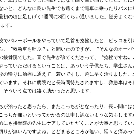
ないと、どんなに良い先生でも遠くまで電車に乗ったりバスに
最初の頃は足しげく1週間に3回くらい通いました。随分よくな
います。
校でバレーボールをやっていて足首を捻挫したと、ビッコを引
ら、〝救急車を呼ぶ？〟と聞いたのですが、〝そんなのオーバ
の接骨院でした。直ぐ先生が診てくださって、〝捻挫ですね〟
やっていただけるということは、あういう子供たち、学生さん
校の帰りに治療に通えて、若いですし、割に早く治りました。
ています。それに病院だと長時間待たされますし、救急車はそ
。そういう点では凄く助かったと思います。
ちが治ったと思ったら、またこっちがとなったり、長い間には
こっちが痛いといってかかるのは申し訳ないような気もします
めにも接骨院の先生にケアしていただくことが大事と思ってい
切りが無いんですよね。とどまるところが無い、延々と痛みっ