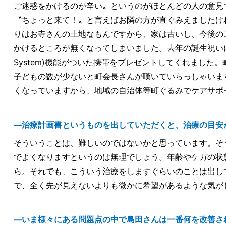
ご迷惑をかけるのが辛い〟というのがほとんどの人の意見
〝ちょっと来て！〟と言えばお隣の方が直ぐみえましたけ
りはお寺さんの土地なもんですから、家は古いし、今後の
かけるところが無くなってしまいました。去年の誕生祝いに娘がい
System)機能がついた携帯をプレゼントしてくれまし
子どもの数が少ないと町会長さんが嘆いていらっしゃいま
くなっていますから、地域の自治体等町ぐるみでケアサポ
―治療計画書というものを出していただくと、治療の目安
そういうことは、難しいのではないかと思っています。そ
でよくなりますというのは無理でしょう。年齢やケガの状
ら。それでも、こういう治療をしますぐらいのことは出し
で、全く先が見えないよりも微かに希望があるような気が
―いま様々にある問題点の中で島田さんは一番何を改善さ