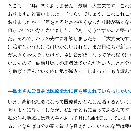
ところ、〝耳は悪くありません。鼓膜も大丈夫です。これ
おります〟と言いました。〝つらいでしょう、これこれこ
おりましたが、〝年をとると足が痛くなったり腰が痛くな
何がいいのかなと思いました。〝あ、そうですか〟と帰っ
た。それで、ハリの先生に相談しましたら、〝大丈夫です
ば治すというわけにはいかないけれど、まだ日にちが新し
が大きく不快でしたけど、今は音が低くなってそれ程では
いますので、結構耳鳴りの患者は多いんだということが分
り過ぎて読んでいく内に気が滅入ってしまって、もう読む
―島田さんご自身は医療全般に何を望まれていらっしゃい
いま、高齢化社会になって医療費がどんどん増えるという
聞くようになりましたが、私は子どもに言ってあるんです
私の住む地域には老人会があって月に1回は集まっていま
ることならば自分の家で最期を迎えたい、いろんな管は要