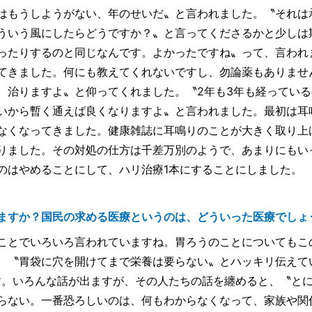
はもうしようがない、年のせいだ〟と言われました。〝それは
ういう風にしたらどうですか？〟と言ってくださるかと少しは
ったりするのと同じなんです。よかったですね〟って、言われ
てきました。何にも教えてくれないですし、勿論薬もありませ
、治りますよ〟と仰ってくれました。〝2年も3年も経っている
いから暫く通えば良くなりますよ〟と言われました。最初は耳
なくなってきました。健康雑誌に耳鳴りのことが大きく取り上
りました。その対処の仕方は千差万別のようで、あまりにもい
のはやめることにして、ハリ治療1本にすることにしました。
ますか？国民の求める医療というのは、どういった医療でしょ
ことでいろいろ言われていますね。胃ろうのことについてもこ
。〝胃袋に穴を開けてまで栄養は要らない〟とハッキリ伝えて
す。いろんな話が出ますが、その人たちの話を纏めると、〝と
らない。一番恐ろしいのは、何もわからなくなって、家族や関