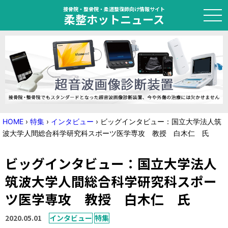
接骨院・整骨院・柔道整復師向け情報サイト
柔整ホットニュース
HOME
トピック
ニュース
HOME
›
特集
›
インタビュー
›
ビッグインタビュー：国立大学法人筑
波大学人間総合科学研究科スポーツ医学専攻 教授 白木仁 氏
特集
ビッグインタビュー：国立大学法人
国家試験対策
筑波大学人間総合科学研究科スポー
学会・セミナー情報
ツ医学専攻 教授 白木仁 氏
プライバシーポリシー
サイトマップ
2020.05.01
インタビュー
特集