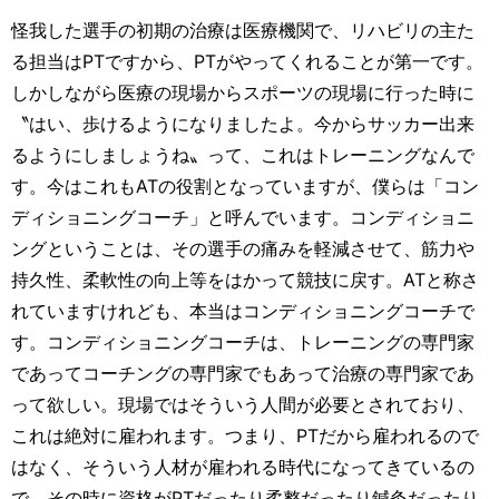
怪我した選手の初期の治療は医療機関で、リハビリの主た
る担当はPTですから、PTがやってくれることが第一です。
しかしながら医療の現場からスポーツの現場に行った時に
〝はい、歩けるようになりましたよ。今からサッカー出来
るようにしましょうね〟って、これはトレーニングなんで
す。今はこれもATの役割となっていますが、僕らは「コン
ディショニングコーチ」と呼んでいます。コンディショニ
ングということは、その選手の痛みを軽減させて、筋力や
持久性、柔軟性の向上等をはかって競技に戻す。ATと称さ
れていますけれども、本当はコンディショニングコーチで
す。コンディショニングコーチは、トレーニングの専門家
であってコーチングの専門家でもあって治療の専門家であ
って欲しい。現場ではそういう人間が必要とされており、
これは絶対に雇われます。つまり、PTだから雇われるので
はなく、そういう人材が雇われる時代になってきているの
で、その時に資格がPTだったり柔整だったり鍼灸だったり