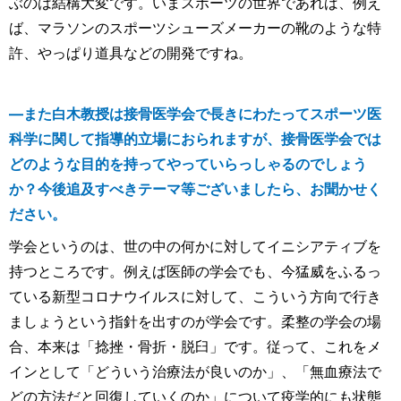
ぶのは結構大変です。いまスポーツの世界であれば、例え
ば、マラソンのスポーツシューズメーカーの靴のような特
許、やっぱり道具などの開発ですね。
―また白木教授は接骨医学会で長きにわたってスポーツ医
科学に関して指導的立場におられますが、接骨医学会では
どのような目的を持ってやっていらっしゃるのでしょう
か？今後追及すべきテーマ等ございましたら、お聞かせく
ださい。
学会というのは、世の中の何かに対してイニシアティブを
持つところです。例えば医師の学会でも、今猛威をふるっ
ている新型コロナウイルスに対して、こういう方向で行き
ましょうという指針を出すのが学会です。柔整の学会の場
合、本来は「捻挫・骨折・脱臼」です。従って、これをメ
インとして「どういう治療法が良いのか」、「無血療法で
どの方法だと回復していくのか」について疫学的にも状態