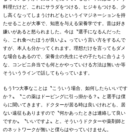
料理だけど、これにサラダをつける、ヒジキもつける、少
し高くなってしまうけれどもというイマジネーションを持
たせることが大事で、知恵を与える栄養学です。昔は好き
嫌いがあると怒られました。今は〝選手になるんだった
ら、これ食べたほうが良いよ〟っていう言い方をするんで
すが、本人も分かってくれます。理想だけを言ってもダメ
な場合もあるので、栄養士の先生にその子たちに合うよう
な、コンビニ弁当でも何とかやっていける方法は無いか等
そういうラインで話してもらっています。
もう1つ大事なことは〝こういう場合、如何したらいいです
か？〟〝この薬はドーピングに引っ掛かる？〟と選手は僕
らに聞いてきます。ドクターが居る時は良いけれども、居
ない遠征もありますので〝何かあったときは連絡して良い
ですか〟〝いいですよ〟と。そういうドクターや薬剤師と
のネットワークが無いと僕らはやっていけません。