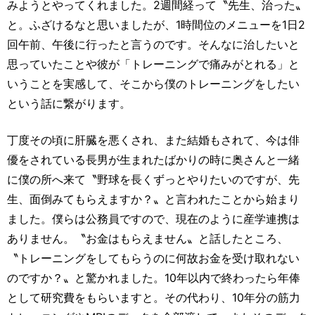
みようとやってくれました。2週間経って〝先生、治った〟
と。ふざけるなと思いましたが、1時間位のメニューを1日2
回午前、午後に行ったと言うのです。そんなに治したいと
思っていたことや彼が「トレーニングで痛みがとれる」と
いうことを実感して、そこから僕のトレーニングをしたい
という話に繋がります。
丁度その頃に肝臓を悪くされ、また結婚もされて、今は俳
優をされている長男が生まれたばかりの時に奥さんと一緒
に僕の所へ来て〝野球を長くずっとやりたいのですが、先
生、面倒みてもらえますか？〟と言われたことから始まり
ました。僕らは公務員ですので、現在のように産学連携は
ありません。〝お金はもらえません〟と話したところ、
〝トレーニングをしてもらうのに何故お金を受け取れない
のですか？〟と驚かれました。10年以内で終わったら年俸
として研究費をもらいますと。その代わり、10年分の筋力