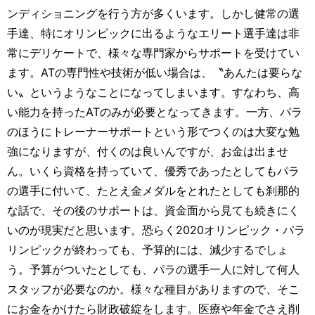
ンディショニングを行う方が多くいます。しかし健常の選
手達、特にオリンピックに出るようなエリート選手達は非
常にデリケートで、様々な専門家からサポートを受けてい
ます。ATの専門性や技術が低い場合は、〝あんたは要らな
い〟というようなことになってしまいます。すなわち、高
い能力を持ったATのみが必要となってきます。一方、パラ
のほうにトレーナーサポートという形でつくのは大変な勉
強になりますが、付くのは良いんですが、お金は出ませ
ん。いくら資格を持っていて、優秀であったとしてもパラ
の選手に付いて、たとえ金メダルをとれたとしても刹那的
な話で、その後のサポートは、資金面から見ても続きにく
いのが現実だと思います。恐らく2020オリンピック・パラ
リンピックが終わっても、予算的には、減少するでしょ
う。予算がついたとしても、パラの選手一人に対して何人
スタッフが必要なのか。様々な種目がありますので、そこ
にお金をかけたら財政破綻をします。医療や年金でさえ削