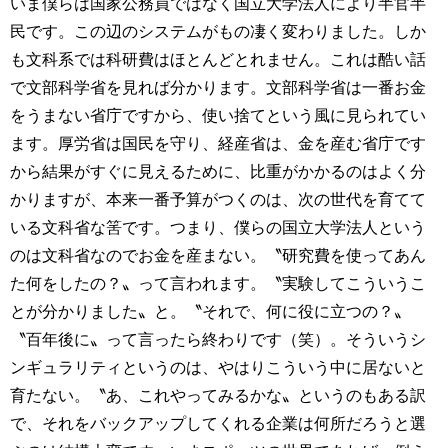
いま僕らは国家公務員ではなく国立大学法人により半官半
民です。この辺のシステムがもの凄く変わりました。しか
も文科系では科研費はほとんどとれません。これは酷い話
で文部科学省を見れば分かります。文部科学省は一番お金
をうまない省庁ですから、使い捨てという風に見られてい
ます。厚労省は国民を守り、経産省は、金を産む省庁です
から結果がすぐに見えるために、比重がかかるのはよく分
かりますが、本来一番予算がつくのは、次の世代を育てて
いる文科省な筈です。つまり、僕らの国立大学法人という
のは文科省なのでお金を産まない。〝研究費を使ってあん
た何をしたの？〟って言われます。〝実験してこういうこ
とが分かりました〟と。〝それで、何に役に立つの？〟
〝百年後に〟って言ったら終わりです（笑）。そういうシ
ンギュラリティというのは、やはりこういう中に居ないと
育たない。〝あ、これやってみるかな〟というのもある訳
で、それをバックアップしてくれる企業は何所だろうと選