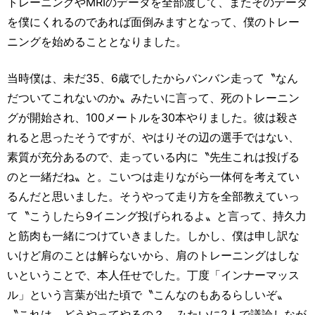
トレーニングやMRIのデータを全部渡して、またそのデータ
を僕にくれるのであれば面倒みますとなって、僕のトレー
ニングを始めることとなりました。
当時僕は、未だ35、6歳でしたからバンバン走って〝なん
だついてこれないのか〟みたいに言って、死のトレーニン
グが開始され、100メートルを30本やりました。彼は殺さ
れると思ったそうですが、やはりその辺の選手ではない、
素質が充分あるので、走っている内に〝先生これは投げる
のと一緒だね〟と。こいつは走りながら一体何を考えてい
るんだと思いました。そうやって走り方を全部教えていっ
て〝こうしたら9イニング投げられるよ〟と言って、持久力
と筋肉も一緒につけていきました。しかし、僕は申し訳な
いけど肩のことは解らないから、肩のトレーニングはしな
いということで、本人任せでした。丁度「インナーマッス
ル」という言葉が出た頃で〝こんなのもあるらしいぞ〟
〝これは、どうやってやるの？〟みたいに2人で議論しなが