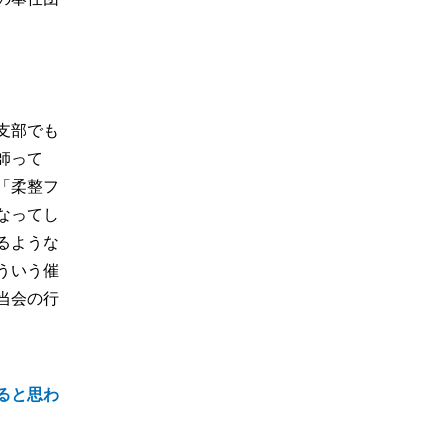
支部でも
師って
「柔整フ
なってし
るような
ういう催
当会の行
ると思わ