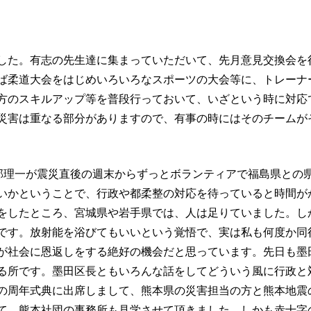
した。有志の先生達に集まっていただいて、先月意見交換会を
ば柔道大会をはじめいろいろなスポーツの大会等に、トレーナ
方のスキルアップ等を普段行っておいて、いざという時に対応
災害は重なる部分がありますので、有事の時にはそのチームが
の渡部理一が震災直後の週末からずっとボランティアで福島県との
いかということで、行政や都柔整の対応を待っていると時間が
をしたところ、宮城県や岩手県では、人は足りていました。し
です。放射能を浴びてもいいという覚悟で、実は私も何度か同
が社会に恩返しをする絶好の機会だと思っています。先日も墨
る所です。墨田区長ともいろんな話をしてどういう風に行政と
の周年式典に出席しまして、熊本県の災害担当の方と熊本地震
て、熊本社団の事務所も見学させて頂きました。しかも赤十字