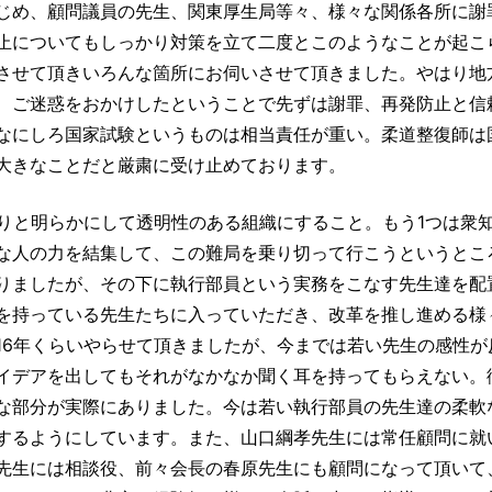
じめ、顧問議員の先生、関東厚生局等々、様々な関係各所に謝
止についてもしっかり対策を立て二度とこのようなことが起こ
させて頂きいろんな箇所にお伺いさせて頂きました。やはり地
、ご迷惑をおかけしたということで先ずは謝罪、再発防止と信
なにしろ国家試験というものは相当責任が重い。柔道整復師は
大きなことだと厳粛に受け止めております。
かりと明らかにして透明性のある組織にすること。もう1つは衆
な人の力を結集して、この難局を乗り切って行こうというとこ
りましたが、その下に執行部員という実務をこなす先生達を配
を持っている先生たちに入っていただき、改革を推し進める様
16年くらいやらせて頂きましたが、今までは若い先生の感性が
イデアを出してもそれがなかなか聞く耳を持ってもらえない。
な部分が実際にありました。今は若い執行部員の先生達の柔軟
するようにしています。また、山口綱孝先生には常任顧問に就
先生には相談役、前々会長の春原先生にも顧問になって頂いて