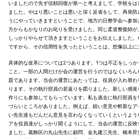
いましたので先ず信頼回復が第一と考えまして、学校をは
ました。やはり悪いことは悪いと深く反省をして、再発防
うにやっていきますということで、地方の日整学会へ参加
方からもかなりのお叱りを受けました。同じ柔道整復師が
しっかりやらせて頂きますということをお伝えしました。
ですから、その信用性を失ったということは、想像以上に
具体的な改革については2つあります。1つは不正をしっ
こと。一部の人間だけが会の運営を行うのではなくいろん
題であります。当会の運営にあたっては、役員が入れ替わ
ります。その執行部員の若返りを図りました。新しい感覚
作りにも参加してもらっています。私も過去に執行部員を
づらいところがありました。例えば、鋭い意見や斬新なア
い先生達もだんだん意見を言わなくなっていくというよう
アを役員達がしっかり聞くようにして、当会の運営に反映
ました。葛飾区の丸山先生に顧問、金丸建三先生、橋本昇