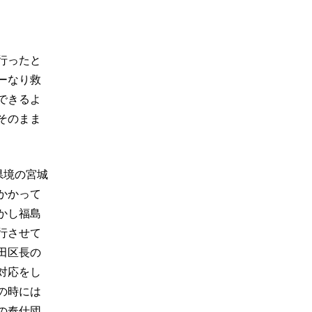
行ったと
ーなり救
できるよ
そのまま
県境の宮城
かかって
かし福島
行させて
田区長の
対応をし
の時には
の奉仕団