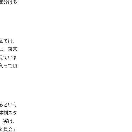
部分は多
区では、
に、東京
見ていま
入って頂
るという
体制スタ
。実は、
委員会」