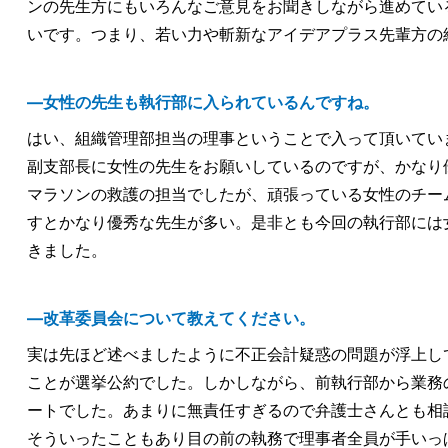
ンの先生方にもいろんなご意見をお聞きしながら進めてい
いです。つまり、若い力や斬新なアイデアプラス先輩方の
―女性の先生も執行部に入られているんですね。
はい、組織管理部担当の理事ということで入って頂いてい
副支部長に女性の先生をお願いしているのですが、かなり
マラソンの救護の担当でしたが、頑張っている女性のチー
すとかなり優秀な先生が多い。是非とも今回の執行部には
きました。
―改革委員会について教えてください。
実は先ほど述べましたように不正会計疑惑の問題が浮上し
ことが選挙公約でした。しかしながら、前執行部から業務
ートでした。あまりに無責任すぎるので弁護士さんとも相
そういったこともあり目の前の執務で理事者全員が手いっ