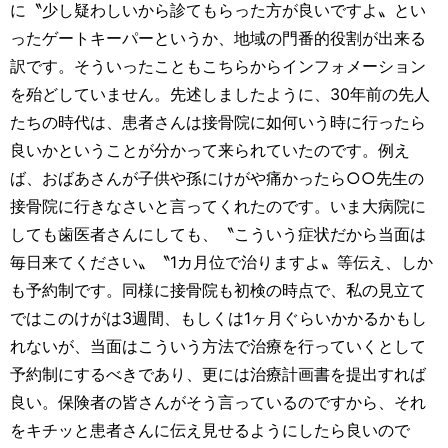
に〝少し疑わしいから診てもらった方が良いですよ〟とい
ったゲートキーパーというか、地域の門番的役割が出来る
訳です。そういったこともこちらからインフォメーション
を殆どしていません。先述しましたように、30年前の先人
たちの時代は、患者さんは接骨院に如何いう時に行ったら
良いかということが分かって来られていたのです。例え
ば、おばあさんが子供や孫にけがや痛かったら○○先生の
接骨院に行きなさいと言ってくれたのです。いま大病院に
しても歯医者さんにしても、〝こういう症状だから当面は
毎日来てください〟〝1カ月位で治りますよ〟等伝え、しか
も予約制です。同様に接骨院も初検の時点で、私の見立て
ではこのけがは3週間、もしくは1ヶ月ぐらいかかるかもし
れないが、当面はこういう方法で治療を行っていくとして
予約制にするべきであり、更には治療計画書を提出すれば
良い。保険者の皆さんがそう言っているのですから、それ
をキチッと患者さんに伝え見せるようにしたら良いので