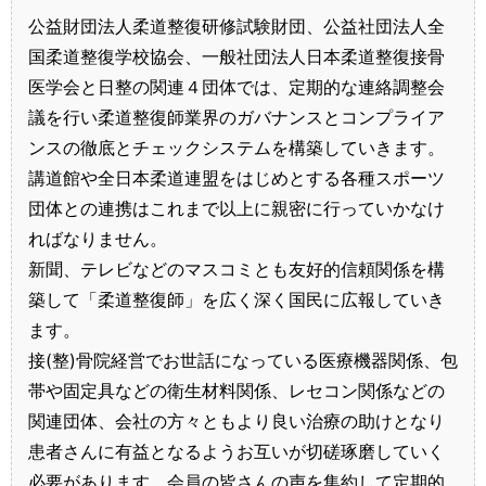
公益財団法人柔道整復研修試験財団、公益社団法人全
国柔道整復学校協会、一般社団法人日本柔道整復接骨
医学会と日整の関連４団体では、定期的な連絡調整会
議を行い柔道整復師業界のガバナンスとコンプライア
ンスの徹底とチェックシステムを構築していきます。
講道館や全日本柔道連盟をはじめとする各種スポーツ
団体との連携はこれまで以上に親密に行っていかなけ
ればなりません。
新聞、テレビなどのマスコミとも友好的信頼関係を構
築して「柔道整復師」を広く深く国民に広報していき
ます。
接(整)骨院経営でお世話になっている医療機器関係、包
帯や固定具などの衛生材料関係、レセコン関係などの
関連団体、会社の方々ともより良い治療の助けとなり
患者さんに有益となるようお互いが切磋琢磨していく
必要があります。会員の皆さんの声を集約して定期的