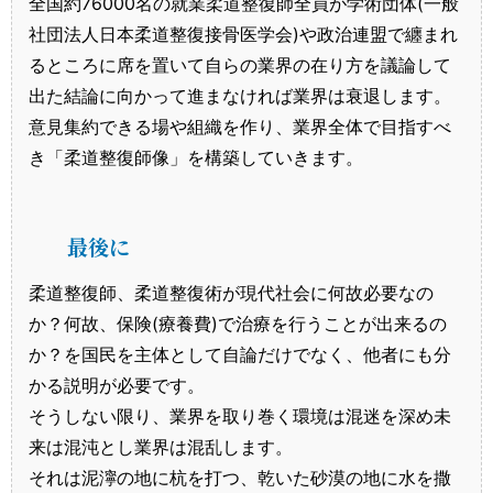
全国約76000名の就業柔道整復師全員が学術団体(一般
社団法人日本柔道整復接骨医学会)や政治連盟で纏まれ
るところに席を置いて自らの業界の在り方を議論して
出た結論に向かって進まなければ業界は衰退します。
意見集約できる場や組織を作り、業界全体で目指すべ
き「柔道整復師像」を構築していきます。
最後に
柔道整復師、柔道整復術が現代社会に何故必要なの
か？何故、保険(療養費)で治療を行うことが出来るの
か？を国民を主体として自論だけでなく、他者にも分
かる説明が必要です。
そうしない限り、業界を取り巻く環境は混迷を深め未
来は混沌とし業界は混乱します。
それは泥濘の地に杭を打つ、乾いた砂漠の地に水を撒