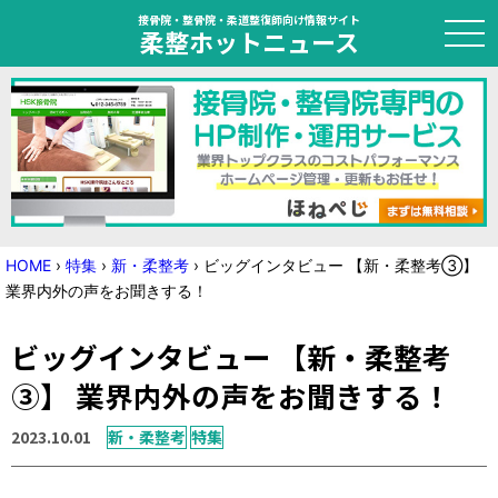
接骨院・整骨院・柔道整復師向け情報サイト
柔整ホットニュース
HOME
トピック
ニュース
HOME
›
特集
›
新・柔整考
›
ビッグインタビュー 【新・柔整考③】
業界内外の声をお聞きする！
特集
ビッグインタビュー 【新・柔整考
国家試験対策
③】 業界内外の声をお聞きする！
学会・セミナー情報
2023.10.01
新・柔整考
特集
プライバシーポリシー
サイトマップ