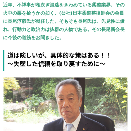
運営元
お問い合わせ
近年、不祥事が相次ぎ混迷をきわめている柔整業界。その
火中の栗を拾うかの如く、(公社)日本柔道整復師会の会長
に長尾淳彦氏が就任した。そもそも長尾氏は、先見性に優
れ、行動力と政治力は抜群の人物である。その長尾新会長
に今後の道筋をお聞きした。
道は険しいが、具体的な策はある！！
～失墜した信頼を取り戻すために～