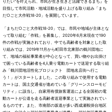
りたい”を叶えられ、市民が生き生きと活躍できるまち』を
目指して市民活動・地域活動を盛り上げる取り組み「まち
だ○ごと大作戦18-20」を展開しています。
「まちだ○ごと大作戦18-20」では、市民や地域が主体とな
って取り組む「作戦」を募集し、2020年6月末現在で190
件の作戦が実施されており、中でも高齢者を対象とした取
り組みでは、2019年11月から町田市北東部の鶴川団地に
て、地域の福祉事業者が中心となって、買い物やお出掛け
で困っている高齢者を4人乗り電動カートで送迎する取り組
み「鶴川団地活性化プロジェクト 団地名店街へ行こ
う！」がスタートしました。この取り組みで使用する電動
カートは、国土交通省が進めている「グリーンスローモビ
リティ」に該当し、自家用有償旅客運送による全国初の電
動カートが公道を走る高齢者送迎事業として実施されてい
るものです。また、市南部の坂道が多い西成瀬鞍掛台地区