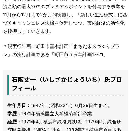
済金額の最大20%のプレミアムポイントを付与する事業を
11月から12月まで2か月間実施し、「新しい生活様式」に基
づくキャッシュレス決済を促進しつつ、市内経済の活性化
を後押ししていきます。
＊現実行計画＝町田市基本計画「まちだ未来づくりプラ
ン」の実行計画である「町田市５ヵ年計画17-21」
石阪丈一（いしざかじょういち）氏プロ
フィール
生年月日：
1947年（昭和22年）6月29日生まれ。
学歴：
1971年横浜国立大学経済学部卒業
経歴：
1971年4月横浜市総務局就職。1979年1月総合研
究開発機構（NIRA ）出向。1982年7月横浜市企画財政