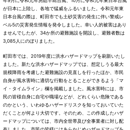
年9月に令和元年房総半島台風、10月に令和元年東日本台風
が日本に上陸し、各地で猛威をふるいました。令和元年東
日本台風の際は、町田市でも土砂災害の発生に伴い警戒レ
ベル5の災害発生情報を発令しました。幸い人的被害はあり
ませんでしたが、34か所の避難施設を開設し、避難者数は
3,085人にのぼりました。
町田市では、2019年度に洪水ハザードマップを刷新いたし
ました。新たな洪水ハザードマップでは、想定しうる最大
規模降雨を考慮した避難施設の見直しを行ったほか、市民
自身が風水害時に適切な行動をとることができるよう「マ
イ・タイムライン」欄を掲載しました。風水害時には、市
民の皆様自身に自宅や職場などが、どれくらい危険である
のかという、いわゆるハザードリスクを知っておいていた
だくことが何より大切です。そのため、この作成したハザ
ードマップについては、市内全世帯及び全事業者に対し配
布しました。市民の皆様にはあらかじめハザードマップを