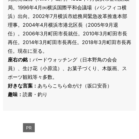
局。1996年4月㈱横浜国際平和会議場（パシフィコ横
浜）出向。2002年7月横浜市総務局緊急改革推進本部
理事。2004年4月横浜市港北区長（2005年9月退
任）。2006年3月町田市長就任。2010年3月町田市長
再任。2014年3月町田市長再任。2018年3月町田市長再
任。現在に至る。
座右の銘：
バードウォッチング（日本野鳥の会会
員）、生け花（小原流）、お菓子づくり、木版画、ス
ポーツ観戦等々多数。
好きな言葉：
あちらこちら命がけ（坂口安吾）
趣味：
読書・釣り
PR