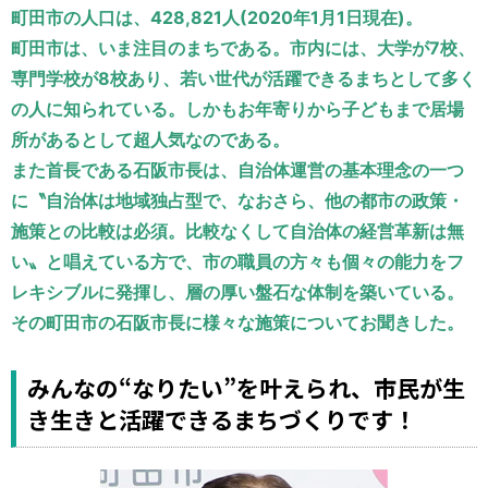
運営元
お問い合わせ
町田市の人口は、428,821人(2020年1月1日現在)。
町田市は、いま注目のまちである。市内には、大学が7校、
専門学校が8校あり、若い世代が活躍できるまちとして多く
の人に知られている。しかもお年寄りから子どもまで居場
所があるとして超人気なのである。
また首長である石阪市長は、自治体運営の基本理念の一つ
に〝自治体は地域独占型で、なおさら、他の都市の政策・
施策との比較は必須。比較なくして自治体の経営革新は無
い〟と唱えている方で、市の職員の方々も個々の能力をフ
レキシブルに発揮し、層の厚い盤石な体制を築いている。
その町田市の石阪市長に様々な施策についてお聞きした。
みんなの“なりたい”を叶えられ、市民が生
き生きと活躍できるまちづくりです！