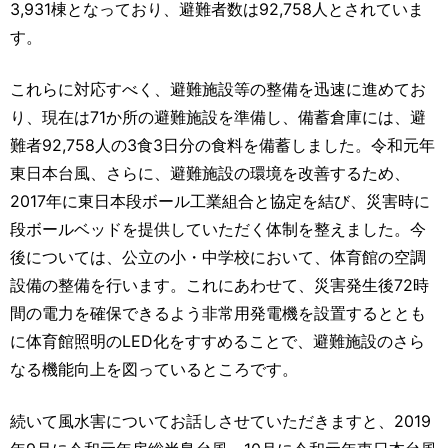
3,931棟となっており、避難者数は92,758人とされていま
す。
これらに対応すべく、避難施設等の整備を迅速に進めてお
り、現在は71か所の避難施設を準備し、備蓄倉庫には、避
難者92,758人の3食3日分の食料を備蓄しました。令和元年
東日本台風、さらに、避難施設の環境を改善するため、
2017年に東日本段ボール工業組合と協定を結び、災害時に
段ボールベッドを提供していただく体制を整えました。今
後については、公立の小・中学校において、体育館の空調
設備の整備を行います。これにあわせて、災害発生後72時
間の電力を確保できるよう非常用発電機を設置するととも
に体育館照明のLED化をすすめることで、避難施設のさら
なる機能向上を図っているところです。
続いて風水害についてお話しさせていただきますと、2019