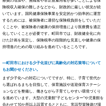
療費の増加や、無職者や非正規雇用者が多いことによる保
険税収入確保の難しさなどから、財政的に厳しい状況が続
いています。国民健康保険事業を安定的かつ効率的に運営
するためには、被保険者に適切な保険税負担をしていただ
くことや、被保険者の健康の保持増進により医療費を適正
化していくことが必要です。町田市では、財政健全化に向
けた計画を策定し、保険税率の段階的な見直しや健康の保
持増進のための取り組みを進めているところです。
―町田市における少子化並びに高齢化の対応策等について
もお聞かせください。
まず少子化への対応についてですが、特に、子育て世代か
ら選ばれるまちを目指して、保育施設や送迎保育ステーシ
ョンなどを整備し、働きながら子育てしやすい環境づくり
を進めています。大型の児童館“子どもセンター”や児童館を
合わせて10か所以上設置するとともに、常設型冒険遊び場