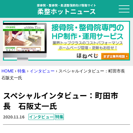
接骨院・整骨院・柔道整復師向け情報サイト
柔整ホットニュース
HOME
トピック
ニュース
HOME
›
特集
›
インタビュー
›
スペシャルインタビュー：町田市長
石阪丈一氏
特集
スペシャルインタビュー：町田市
国家試験対策
長 石阪丈一氏
学会・セミナー情報
2020.11.16
インタビュー
特集
プライバシーポリシー
サイトマップ