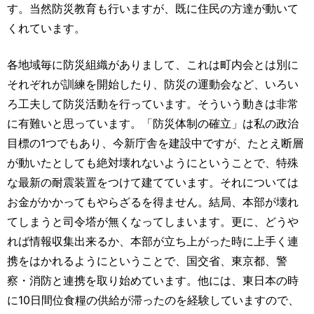
す。当然防災教育も行いますが、既に住民の方達が動いて
くれています。
各地域毎に防災組織がありまして、これは町内会とは別に
それぞれが訓練を開始したり、防災の運動会など、いろい
ろ工夫して防災活動を行っています。そういう動きは非常
に有難いと思っています。「防災体制の確立」は私の政治
目標の1つでもあり、今新庁舎を建設中ですが、たとえ断層
が動いたとしても絶対壊れないようにということで、特殊
な最新の耐震装置をつけて建てています。それについては
お金がかかってもやらざるを得ません。結局、本部が壊れ
てしまうと司令塔が無くなってしまいます。更に、どうや
れば情報収集出来るか、本部が立ち上がった時に上手く連
携をはかれるようにということで、国交省、東京都、警
察・消防と連携を取り始めています。他には、東日本の時
に10日間位食糧の供給が滞ったのを経験していますので、