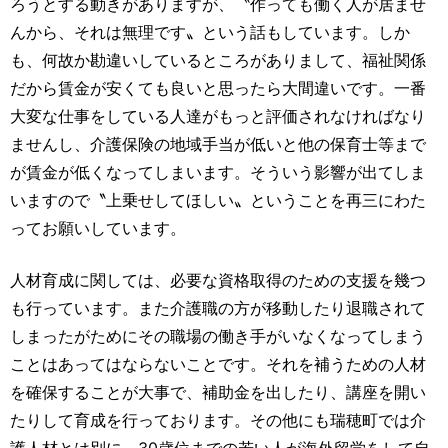
ろうとする動きがありますが、〝作っても働く人が居ませ
んから、それは無理です〟という話もしています。しか
も、何故か勘違いしているところがありまして、福祉関係
だから賃金が安くても良いと思ったら大間違いです。一番
大変な仕事をしている人達がもっと評価されなければなり
ませんし、介護保険の地域手当が低いと他の保育士等まで
が賃金が低くなってしまいます。そういう影響が出てしま
いますので〝上乗せしてほしい〟ということを再三にわた
ってお願いしています。
人材育成に関しては、必要な資格取得のための支援を幾つ
も行っています。また介護職の方が移動したり退職されて
しまったがためにその職場の働き手がいなくなってしまう
ことはあってはならないことです。それを補うための人材
を確保することが大事で、補助金を出したり、講座を開い
たりして育成を行っております。その他にも瑞穂町では介
護人材とは別に、30歳位までの若い人が海外留学をして自