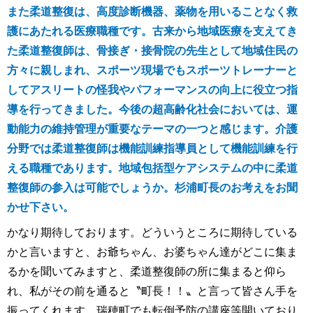
また柔道整復は、高度診断機器、薬物を用いることなく救
護にあたれる医療職種です。古来から地域医療を支えてき
た柔道整復師は、骨接ぎ・接骨院の先生として地域住民の
方々に親しまれ、スポーツ現場でもスポーツトレーナーと
してアスリートの怪我やパフォーマンスの向上に役立つ指
導を行ってきました。今後の超高齢化社会においては、運
動能力の維持管理が重要なテーマの一つと感じます。介護
分野では柔道整復師は機能訓練指導員として機能訓練を行
える職種であります。地域包括型ケアシステムの中に柔道
整復師の参入は可能でしょうか。杉浦町長のお考えをお聞
かせ下さい。
かなり期待しております。どういうところに期待している
かと言いますと、お爺ちゃん、お婆ちゃん達がどこに集ま
るかを聞いてみますと、柔道整復師の所に集まると仰ら
れ、私がその前を通ると〝町長！！〟と言って皆さん手を
振ってくれます。瑞穂町でも転倒予防の講座等開いており