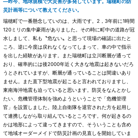
―昨今、地球規模で大災害が多発しています。瑞穂町の防
災計画等について教えてください。
瑞穂町で一番懸念していのは、大雨です。2，3年前に1時間
120ミリの集中豪雨がありました。その時に町中の道路が冠
水しまして、私も〝危ない〟と思って現場の確認に出たと
ころ、逆に今度は戻れなくなってしまって、車の中で指示
を出した経験があります。また瑞穂町は立川断層が通って
おり、確率的には後2000年近く大きな地震は起きないだろ
うとされていますが、断層が通っていることは間違いあり
ません。また直下型地震が起こると言われておりますし、
東南海沖地震も迫っていると思います。防災をなんとかし
たい、危機管理体制を強めようということで「危機管理
官」を設置しました。陸上自衛隊を退官された方を起用し
て連携しながら取り組んでいるところです。何が起きるの
かは地形によって違ってきますので、そういうことも含め
て地域オーダーメイドで防災計画の見直しを開始していま