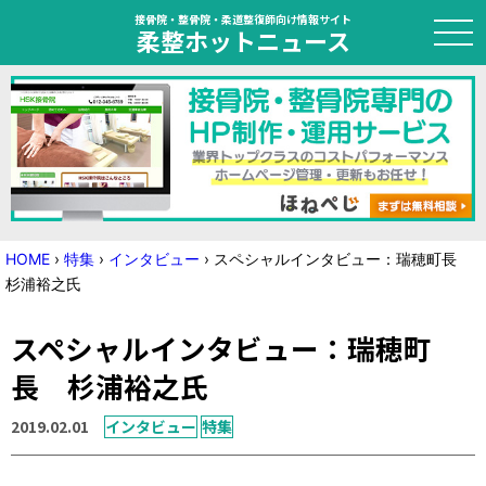
接骨院・整骨院・柔道整復師向け情報サイト
柔整ホットニュース
HOME
トピック
ニュース
HOME
›
特集
›
インタビュー
›
スペシャルインタビュー：瑞穂町長
杉浦裕之氏
特集
スペシャルインタビュー：瑞穂町
国家試験対策
長 杉浦裕之氏
学会・セミナー情報
2019.02.01
インタビュー
特集
プライバシーポリシー
サイトマップ