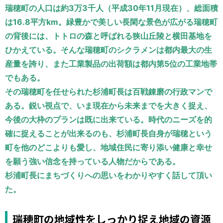
運営元
お問い合わせ
瑞穂町の人口は約3万3千人（平成30年11月現在）、総面積
は16.8平方km。緑豊かで美しい長閑な景色が広がる瑞穂町
の背後には、トトロの森と呼ばれる狭山丘陵と横田基地を
ひかえている。そんな瑞穂町のシクラメンは都内最大の生
産量を誇り、また工業製品の出荷額は都内第5位の工業地帯
でもある。
その瑞穂町を任せられた杉浦町長は百戦錬磨の行政マンで
ある。鋭い視点で、いま現在から未来までを大きく捉え、
今後の大枠のプランは既に出来ている。時代のニーズを的
確に捉えることが出来るのも、杉浦町長自身が瑞穂という
町を他のどこよりも愛し、地域住民に寄り添い健康と幸せ
を願う強い信念を持っている人物だからである。
杉浦町長にまちづくりへの思いをわかりやすく話して頂い
た。
瑞穂町の地域性をしっかり捉え地域の資源