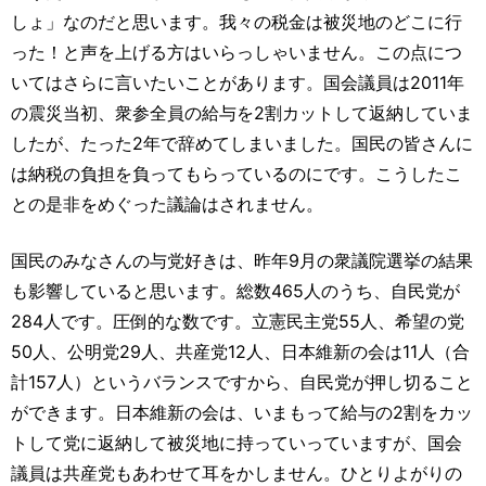
しょ」なのだと思います。我々の税金は被災地のどこに行
った！と声を上げる方はいらっしゃいません。この点につ
いてはさらに言いたいことがあります。国会議員は2011年
の震災当初、衆参全員の給与を2割カットして返納していま
したが、たった2年で辞めてしまいました。国民の皆さんに
は納税の負担を負ってもらっているのにです。こうしたこ
との是非をめぐった議論はされません。
国民のみなさんの与党好きは、昨年9月の衆議院選挙の結果
も影響していると思います。総数465人のうち、自民党が
284人です。圧倒的な数です。立憲民主党55人、希望の党
50人、公明党29人、共産党12人、日本維新の会は11人（合
計157人）というバランスですから、自民党が押し切ること
ができます。日本維新の会は、いまもって給与の2割をカッ
トして党に返納して被災地に持っていっていますが、国会
議員は共産党もあわせて耳をかしません。ひとりよがりの