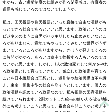
すから、古い選挙制度の仕組みが作る閉塞感は、有権者の
皆様も感じているのではないでしょうか。
私は、国民投票や住民投票といった直接で自由な活動がも
っとできる社会であるといいと思います。政治というのは
ビジネスのように白黒がハッキリしたら止めみたいなとこ
ろがありません。意地でもやっていくみたいな世界がうず
まいているところがありますから、きぼうが見えてくるの
に時間がかかる、あるいは途中で挫折する人もいるのでは
ないかと思います。しかし、1人の政治家として何かをやれ
る政治家として育っていきたい。独立した政治家を育てる
ことを日本維新会は理想とし、道州制や統治機構改革を訴
え、東京一極集中型の社会を崩そうとしています。個人の
政治活動を認めている政党なので、私も福島の医療活動を
続けていられます。2割カットした給与の使い方を被災地以
外にも考えていこうと思って、審査会を開こうかと考え中