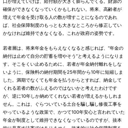
口が増えていけば、給付額が大きく膨らんでくる。財源の
確保ができなくなっていくかもしれない。将来、高齢者が
増えて年金を受け取る人の数が増すことになるのであれ
ば、社会保障制度のもっとも大きなところから修正してい
かなければ維持できなくなる。これが政府の姿勢です。
若者層は、将来年金をもらえなくなると感じれば、”年金の
納付は止めて自分の貯蓄を増やそう”と考えるようになりま
す。そこをくい止めるために、若者が年金納付離れをしな
いように、保険料の納付期間を25年間から10年に短縮しま
した。満期でなくても年金を払うからとすれば、納金して
くれる若者の数がふえるのではないかと考えたわけです
が、逆に10年しか納めてくれない若者が増えるかもしれま
せん。これは、ぐらついている土台を騙し騙し修復工事を
やっているような政策で、かつて100年安心と言われていた
年金が制度として維持できなくなっているのですが、抜本
的に見直す法案ではありません。抜本的に社会保障制度を