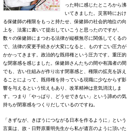
った時に感じたところから沸
いてきました。災害時におけ
る保健師の権限をもっと持たせ、保健師の社会的地位の向
上を、法案に書いて提出していこうと思ったのですが、
数々の保健師にまつわる法律が縦横無尽に関係してくるの
で、法律の変更手続きが大変になると、ものすごい圧力が
かかってきます。政治的な既得権という圧力です。重圧的
な閉塞感を感じました。保健師さんたちの間や有識者の間
でも、古い仕組みが作り出す閉塞感と、権限の拡充を訴え
ることによって、既得権を持っている現職に少なからず影
響を与えるという怯えもあり、改革精神は意気消沈しま
す。つまり「やっぱり、どうせできない」という諦めの気
持ちが閉塞感をつくりだしているのですね。
「きずなが、きぼうにつながる日本を作るように」という
言葉は、故・日野原重明先生から私が遺言のように頂いた