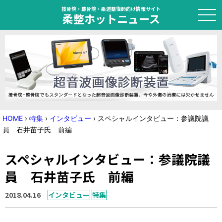
接骨院・整骨院・柔道整復師向け情報サイト
柔整ホットニュース
HOME
トピック
ニュース
HOME
›
特集
›
インタビュー
›
スペシャルインタビュー：参議院議
員 石井苗子氏 前編
特集
スペシャルインタビュー：参議院議
国家試験対策
員 石井苗子氏 前編
学会・セミナー情報
2018.04.16
インタビュー
特集
プライバシーポリシー
サイトマップ