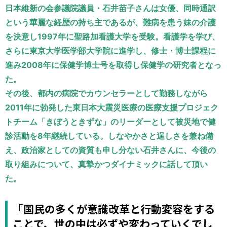
運営元
お問い合わせ
日本維新の会参議院議員・石井苗子さんは女優、同時通訳
という華麗な経歴の持ち主であるが、難病を患う妹の介護
を決意し1997年に聖路加看護大学を受験。看護学を学び、
さらに東京大学医学部大学院に進学し、修士・博士課程に
進み2008年に保健学博士号を取得し保健学の研究者となっ
た。
その後、都内の病院でカウンセラーとして勤務しながら
2011年に勃発した東日本大震災医療の医療支援プロジェク
トチーム「きぼうときずな」のリーダーとして被災地で健
診活動を8年継続している。しなやかさと逞しさを兼ね備
え、政治家としての資質も申し分ない石井さんに、今後の
取り組みについて、真摯かつダイナミックに話して頂い
た。
『国民の多くが意識改革と行動変容をする
ことで、世の中は必ずや変わっていくでし