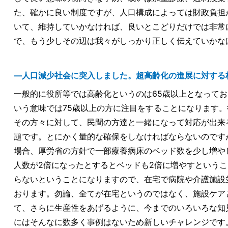
た、確かに良い制度ですが、人口構成によっては財政負担
いて、維持していかなければ、良いとこどりだけでは非常
で、もう少しその辺は我々がしっかり正しく伝えていかな
―人口減少社会に突入しました。超高齢化の進展に対する
一般的に役所等では高齢化というのは65歳以上となってお
いう意味では75歳以上の方に注目をすることになります
その方々に対して、民間の方達と一緒になって対応が出来
題です。とにかく量的な確保をしなければならないのです
場合、厚労省の方針で一部療養病床のベッド数を少し増や
人数が2倍になったとするとベッドも2倍に増やすという
らないということになりますので、在宅で病院や介護施設
おります。勿論、全てが在宅というのではなく、施設ケア
て、さらに生産性をあげるように、今までのいろいろな知
にはそんなに数多く事例はないため新しいチャレンジです