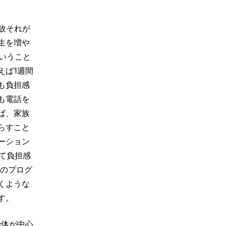
故それが
生を増や
いうこと
えば1週間
も負担感
も電話を
ば、家族
らすこと
ーション
て負担感
めのプログ
くような
す。
治体が中心