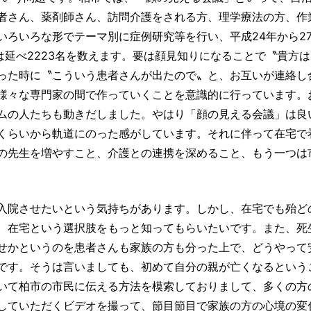
者さん、薬剤師さん、訪問介護をされる方、理学療法の方、作
ろいろな形でテーマ別に症例研究等を行い、平成24年から27
は延べ2223名を数えます。要は顔見知りになることで〝貴方
った時に〝こういう患者さんが出たので〟と、お互いが連絡し
様々な専門家の間で作っていくことを意識的に行っています。
ムの人たちも動きだしました。やはり「顔の見える会議」は良
くらいから軌道にのった感がしています。それに伴って在宅で
の先生を増やすこと、介護との連携を深めること、もう一つは
入院させたいという気持ちがあります。しかし、在宅でも殆ど
、在宅という選択肢をもっと知ってもらいたいです。また、死
せかというのを患者さんも家族の方も分った上で、どうやって
です。そうは言いましても、初めて自分の親が亡くなるという
いて柏市の市民に伝える方法を模索しておりまして、多くの方
していただくビデオを撮って、節目節目で家族の方の心境の変