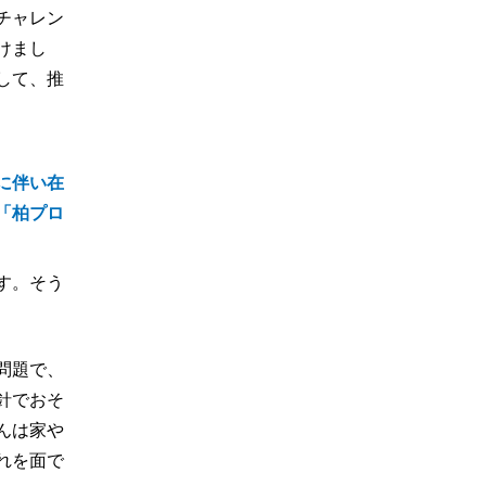
チャレン
けまし
して、推
に伴い在
「柏プロ
す。そう
問題で、
針でおそ
んは家や
れを面で