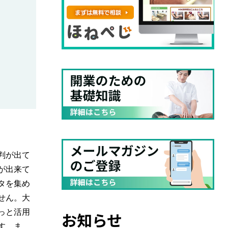
判が出て
が出来て
タを集め
せん。大
っと活用
お知らせ
す。ま