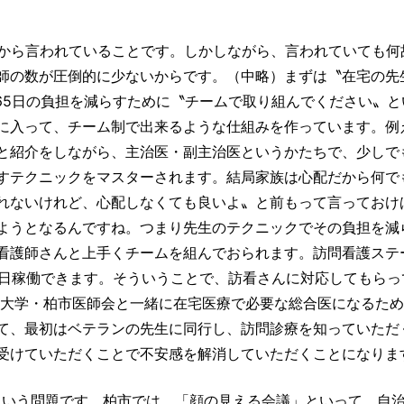
前から言われていることです。しかしながら、言われていても何
師の数が圧倒的に少ないからです。（中略）まずは〝在宅の先
65日の負担を減らすために〝チームで取り組んでください〟と
に入って、チーム制で出来るような仕組みを作っています。例
と紹介をしながら、主治医・副主治医というかたちで、少しで
すテクニックをマスターされます。結局家族は心配だから何で
れないけれど、心配しなくても良いよ〟と前もって言っておけ
ようとなるんですね。つまり先生のテクニックでその負担を減
看護師さんと上手くチームを組んでおられます。訪問看護ステ
5日稼働できます。そういうことで、訪看さんに対応してもらっ
京大学・柏市医師会と一緒に在宅医療で必要な総合医になるた
て、最初はベテランの先生に同行し、訪問診療を知っていただ
受けていただくことで不安感を解消していただくことになりま
という問題です。柏市では、「顔の見える会議」といって、自