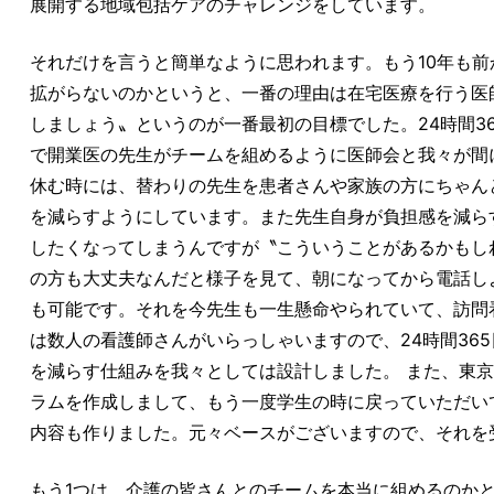
展開する地域包括ケアのチャレンジをしています。
それだけを言うと簡単なように思われます。もう10年も
拡がらないのかというと、一番の理由は在宅医療を行う医
しましょう〟というのが一番最初の目標でした。24時間3
で開業医の先生がチームを組めるように医師会と我々が間
休む時には、替わりの先生を患者さんや家族の方にちゃん
を減らすようにしています。また先生自身が負担感を減ら
したくなってしまうんですが〝こういうことがあるかもし
の方も大丈夫なんだと様子を見て、朝になってから電話し
も可能です。それを今先生も一生懸命やられていて、訪問
は数人の看護師さんがいらっしゃいますので、24時間36
を減らす仕組みを我々としては設計しました。 また、東
ラムを作成しまして、もう一度学生の時に戻っていただい
内容も作りました。元々ベースがございますので、それを
もう1つは、介護の皆さんとのチームを本当に組めるのか