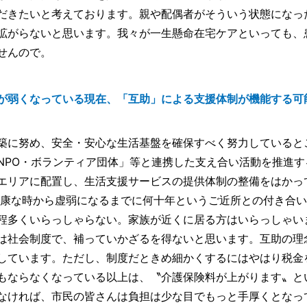
だきたいと考えております。親や配偶者がそういう状態になっ
拡がらないと思います。我々が一生懸命在宅ケアといっても、
せんので。
が弱くなっている現在、「互助」による支援体制が機能する可
築に努め、安全・安心な生活基盤を確保すべく努力していると
NPO・ボランティア団体」等と連携した支え合い活動を推進す
エリアに配置し、生活支援サービスの提供体制の整備をはかっ
健康な時から虚弱になるまでに何十年というご近所との付き合
程多くいらっしゃらない。家族が近くに居る方はいらっしゃい
は社会制度で、補っていかざるを得ないと思います。互助の理
しています。ただし、制度だときめ細かくするにはやはり税金
もならなくなっている以上は、〝介護保険料が上がります〟と
なければ、市民の皆さんは負担は少な目でもっと手厚くとなっ