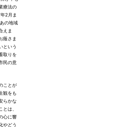
業療法の
年2月ま
はあの地域
合えま
お蔭さま
いという
看取りを
市民の意
のことが
生観をも
安らかな
ことは、
の心に響
化やどう