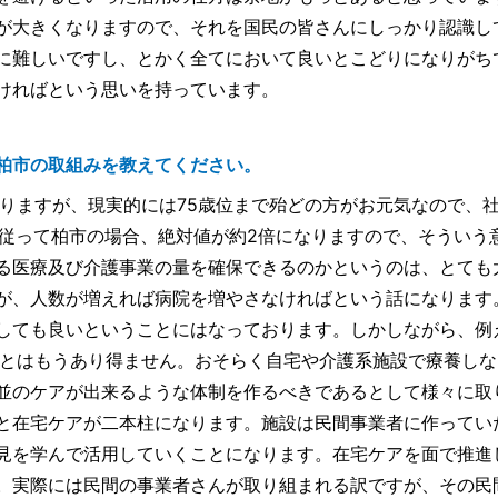
が大きくなりますので、それを国民の皆さんにしっかり認識し
に難しいですし、とかく全てにおいて良いとこどりになりがち
ければという思いを持っています。
柏市の取組みを教えてください。
りますが、現実的には75歳位まで殆どの方がお元気なので、
。従って柏市の場合、絶対値が約2倍になりますので、そういう
る医療及び介護事業の量を確保できるのかというのは、とても
が、人数が増えれば病院を増やさなければという話になります
しても良いということにはなっております。しかしながら、例
ことはもうあり得ません。おそらく自宅や介護系施設で療養しな
並のケアが出来るような体制を作るべきであるとして様々に取
と在宅ケアが二本柱になります。施設は民間事業者に作ってい
見を学んで活用していくことになります。在宅ケアを面で推進
。実際には民間の事業者さんが取り組まれる訳ですが、その民