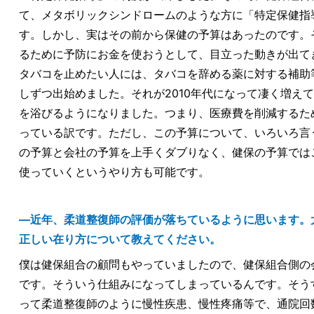
て、メタボリックシンドロームのような方に「特定保健指
す。しかし、実はその前から保健の予算はあったのです。
るために予防にお金を使おうとして、目立った動きが出て
タバコを止めたい人には、タバコを辞める薬に対する補助
しずつ出始めました。それが2010年代になって凄く増え
を浴びるようになりました。つまり、医療費を削減するた
っている訳です。ただし、この予算について、いろいろ言
の予算と会社の予算を上手くダブりなく、健保の予算では
使っていくというやり方も可能です。
―近年、柔道整復師の評価が落ちているように思います。
正しい在り方について教えてください。
僕は健保組合の顧問もやっていましたので、健保組合側の
です。そういう仕組みになってしまっているんです。そう
って柔道整復師のように慢性疾患、慢性疼痛等で、通院回