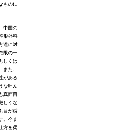
なものに
、中国の
整形外科
方達に対
権限の一
もしくは
。また、
性がある
うな呼ん
も真面目
厳しくな
も目が厳
す。今ま
仕方を柔