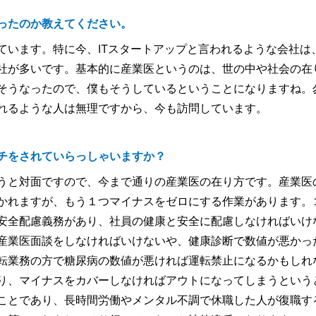
ったのか教えてください。
ています。特に今、ITスタートアップと言われるような会社は
社が多いです。基本的に産業医というのは、世の中や社会の在
そうなったので、僕もそうしているということになりますね。
れるような人は無理ですから、今も訪問しています。
チをされていらっしゃいますか？
うと対面ですので、今まで通りの産業医の在り方です。産業医
かれますが、もう１つマイナスをゼロにする作業があります。
安全配慮義務があり、社員の健康と安全に配慮しなければいけ
産業医面談をしなければいけないや、健康診断で数値が悪かっ
転業務の方で糖尿病の数値が悪ければ運転禁止になるかもしれ
り、マイナスをカバーしなければアウトになってしまうという
ことであり、長時間労働やメンタル不調で休職した人が復職す