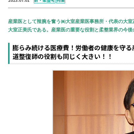
産業医として辣腕を奮う㈱大室産業医事務所・代表の大室
大室正美氏である。産業医の重要な役割と柔整業界の今後
膨らみ続ける医療費！労働者の健康を守る
道整復師の役割も同じく大きい！！