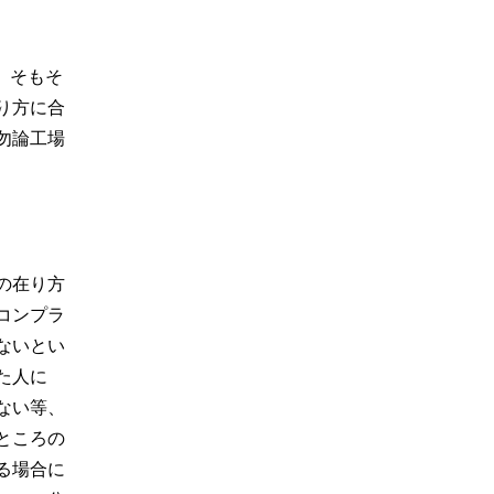
、そもそ
り方に合
勿論工場
の在り方
コンプラ
ないとい
た人に
ない等、
ところの
る場合に