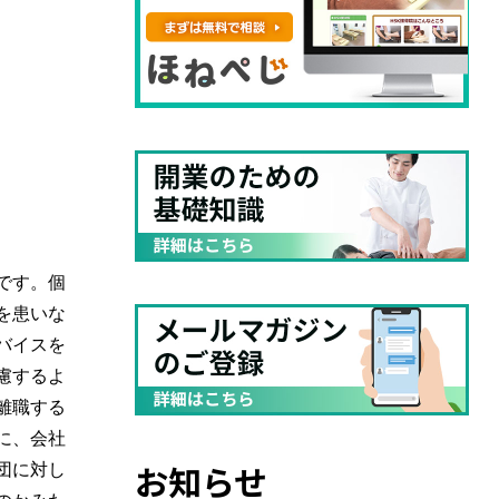
です。個
を患いな
バイスを
慮するよ
離職する
に、会社
お知らせ
団に対し