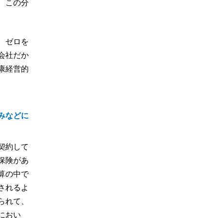
、この分
、ゼロを
会社だか
康経営的
みなどに
契約して
保険があ
算の中で
されるよ
られて、
におい