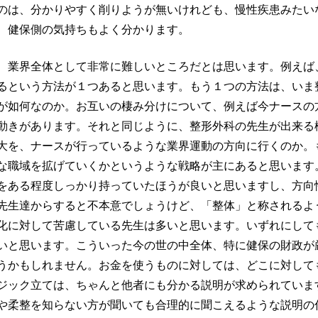
のは、分かりやすく削りようが無いけれども、慢性疾患みたい
、健保側の気持ちもよく分かります。
、業界全体として非常に難しいところだとは思います。例えば
るという方法が１つあると思います。もう１つの方法は、いま
が如何なのか。お互いの棲み分けについて、例えば今ナースの
動きがあります。それと同じように、整形外科の先生が出来る
大を、ナースが行っているような業界運動の方向に行くのか。
な職域を拡げていくかというような戦略が主にあると思います
をある程度しっかり持っていたほうが良いと思いますし、方向
先生達からすると不本意でしょうけど、「整体」と称されるよ
化に対して苦慮している先生は多いと思います。いずれにして
いと思います。こういった今の世の中全体、特に健保の財政が
うかもしれません。お金を使うものに対しては、どこに対して
ジック立ては、ちゃんと他者にも分かる説明が求められていま
や柔整を知らない方が聞いても合理的に聞こえるような説明の