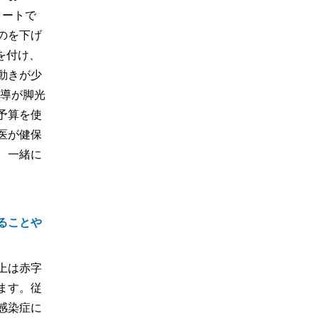
タートで
のを下げ
を付け、
動きが少
指導が脚光
予算を使
医が健保
、一緒に
ることや
上は赤字
ます。従
感染症に