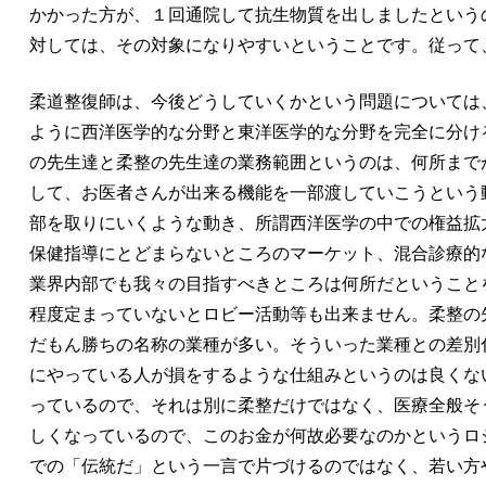
かかった方が、１回通院して抗生物質を出しましたという
対しては、その対象になりやすいということです。従って
柔道整復師は、今後どうしていくかという問題については
ように西洋医学的な分野と東洋医学的な分野を完全に分け
の先生達と柔整の先生達の業務範囲というのは、何所まで
して、お医者さんが出来る機能を一部渡していこうという
部を取りにいくような動き、所謂西洋医学の中での権益拡
保健指導にとどまらないところのマーケット、混合診療的
業界内部でも我々の目指すべきところは何所だということ
程度定まっていないとロビー活動等も出来ません。柔整の
だもん勝ちの名称の業種が多い。そういった業種との差別
にやっている人が損をするような仕組みというのは良くな
っているので、それは別に柔整だけではなく、医療全般そ
しくなっているので、このお金が何故必要なのかというロ
での「伝統だ」という一言で片づけるのではなく、若い方