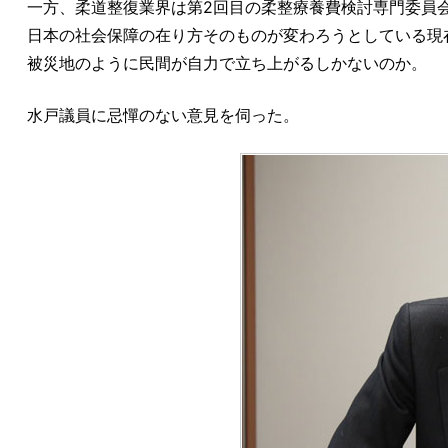
一方、柔道整復業界は第2回目の柔整療養費検討専門委員
日本の社会保障の在り方そのものが変わろうとしている現
被災地のように民間が自力で立ち上がるしかないのか。
水戸議員に忌憚のない意見を伺った。