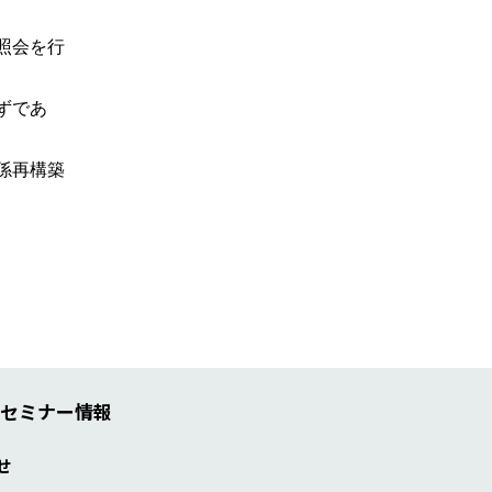
照会を行
ずであ
係再構築
セミナー情報
せ