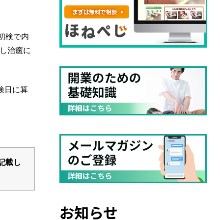
初検で内
し治癒に
検日に算
記載し
お知らせ