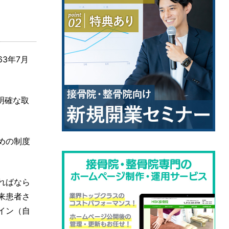
3年7月
明確な取
めの制度
ればなら
来患者さ
イン（自