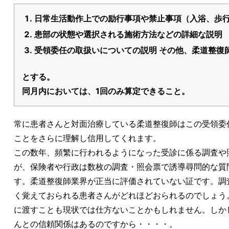
日常生活動作上での励行事項や禁止事項（入浴、歩
患部の状態や選択される施術方法などの詳細な説明
受領委任の取扱いについての説明 その他、柔道整復
とする。
同月内においては、1回のみ算定できること。
常に患者さんと対面治療している柔道整復師はこの受領委
ことをさらに理解し信用してくれます。
この数年、頻繁に行われるようになった受診に係る調査や
が、保険者や行政は数枚の調査・照会票で誘導尋問的な質
す。柔道整復師業界が正当に評価されていない証です。調
く覚えておられる患者さんがどれほどおられるのでしょう
に渡すことも現状では仕方ないことかもしれません。しか
んとの信頼関係はあるのですから・・・・。