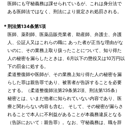
医師にも守秘義務は課せられているが、これは身分法で
ある医師法ではなく、刑法により規定され処罰される。
＊
刑法第134条第1項
医師、薬剤師、医薬品販売業者、助産師、弁護士、弁護
人、公証人又はこれらの職に あった者が正当な理由がな
いのに、その業務上取り扱ったことについて、知り得た
人の秘密を漏らしたときは、6月以下の懲役又は10万円以
下の罰金に処する。
柔道整復師や医師が、その業務上知り得た人の秘密を漏
らした罪は親告罪であり、被害者が告訴することを必要
とする。（柔道整復師法第29条第2項、刑法第135条）
秘密とは、いまだ他者に知られていない内容であり、医
療と関わらない内容も含む。 そして、その秘密が漏らさ
れることで本人に不利益があることが本義務違反となる
（告訴において：親告罪）。なお、守秘義務は、職を辞