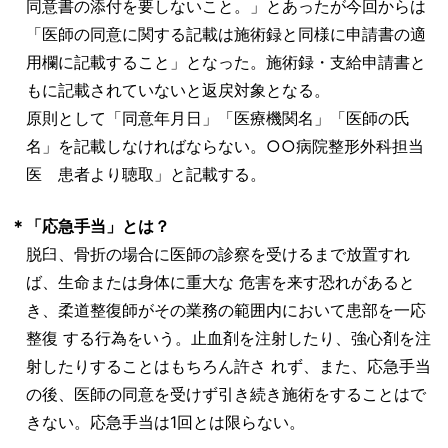
同意書の添付を要しないこと。」とあったが今回からは
「医師の同意に関する記載は施術録と同様に申請書の適
用欄に記載すること」となった。施術録・支給申請書と
もに記載されていないと返戻対象となる。
原則として「同意年月日」「医療機関名」「医師の氏
名」を記載しなければならない。○○病院整形外科担当
医 患者より聴取」と記載する。
＊
「応急手当」とは？
脱臼、骨折の場合に医師の診察を受けるまで放置すれ
ば、生命または身体に重大な 危害を来す恐れがあると
き、柔道整復師がその業務の範囲内において患部を一応
整復 する行為をいう。止血剤を注射したり、強心剤を注
射したりすることはもちろん許さ れず、また、応急手当
の後、医師の同意を受けず引き続き施術をすることはで
きない。応急手当は1回とは限らない。