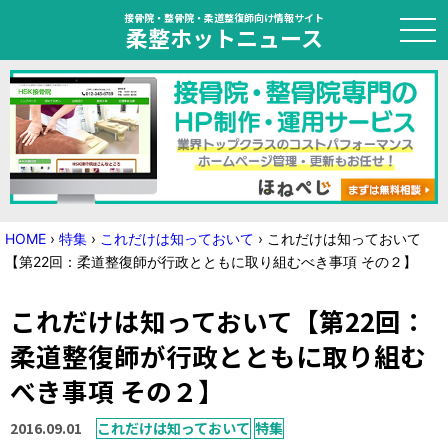
接骨院・整骨院・柔道整復師向け情報サイト
柔整ホットニュース
HOME
トピック
ニュース
HOME
›
特集
›
これだけは知っておいて
›
これだけは知っておいて
【第22回：柔道整復師が行政とともに取り組むべき事項 その２】
特集
これだけは知っておいて【第22回：
国家試験対策
柔道整復師が行政とともに取り組む
学会・セミナー情報
べき事項 その２】
プライバシーポリシー
サイトマップ
2016.09.01
これだけは知っておいて
特集