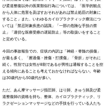
び柔道整復以外の医業類似行為については、「医学的観点
から人体に危害を及ぼすおそれがあれば禁止処罰の対象に
すること」また、いわゆるカイロプラクティック療法につ
いては「禁忌対象疾患の認識」「一部の危険な手技の禁
止」「適切な医療受療の遅延防止」等の取扱いをすること
と定めている。
今回の事故報告での、症状の内訳は「神経・脊髄の損傷」
が最も多く、「擦過傷・挫傷・打撲傷」「骨折」がそれに
続く。性別では女性が8割であるが男性は通報することを控
える傾向にあることも考えておかなければならない。年齢
は30歳代から50歳代が多い。
ただ、あん摩マッサージ指圧師、はり師、きゅう師及び柔
道整復師の資格を持ち、整体、カイロプラクティック、リ
ラクゼーションマッサージなどの手技を行っている人たち