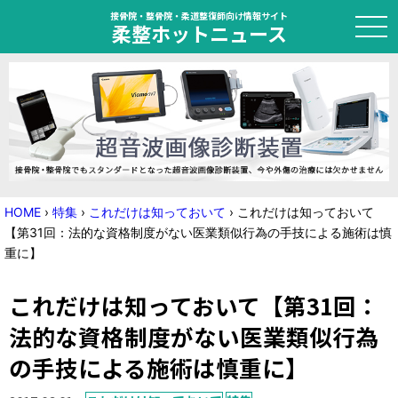
接骨院・整骨院・柔道整復師向け情報サイト
柔整ホットニュース
HOME
トピック
ニュース
HOME
›
特集
›
これだけは知っておいて
›
これだけは知っておいて
【第31回：法的な資格制度がない医業類似行為の手技による施術は慎
特集
重に】
国家試験対策
これだけは知っておいて【第31回：
学会・セミナー情報
法的な資格制度がない医業類似行為
の手技による施術は慎重に】
プライバシーポリシー
サイトマップ