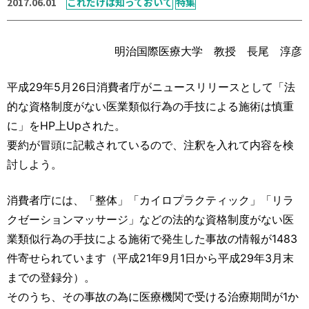
2017.06.01
これだけは知っておいて
特集
運営元
お問い合わせ
明治国際医療大学 教授 長尾 淳彦
平成29年5月26日消費者庁がニュースリリースとして「法
的な資格制度がない医業類似行為の手技による施術は慎重
に」をHP上Upされた。
要約が冒頭に記載されているので、注釈を入れて内容を検
討しよう。
消費者庁には、「整体」「カイロプラクティック」「リラ
クゼーションマッサージ」などの法的な資格制度がない医
業類似行為の手技による施術で発生した事故の情報が1483
件寄せられています（平成21年9月1日から平成29年3月末
までの登録分）。
そのうち、その事故の為に医療機関で受ける治療期間が1か