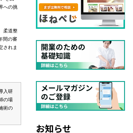
界への挑
、柔道整
年間の審
定されま
導入研
師の場
施術の
お知らせ