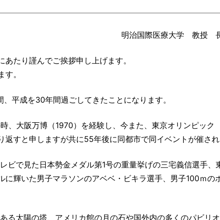
明治国際医療大学 教授 
にあたり謹んでご挨拶申し上げます。
ます。
年間、平成を30年間過ごしてきたことになります。
の時、大阪万博（1970）を経験し、今また、東京オリンピック
繰り返すと申しますが共に55年後に同都市で同イベントが催さ
テレビで見た日本勢金メダル第1号の重量挙げの三宅義信選手、
ルに輝いた男子マラソンのアベベ・ビキラ選手、男子100ｍの
ルである太陽の塔、アメリカ館の月の石や国外内の多くのパビリ