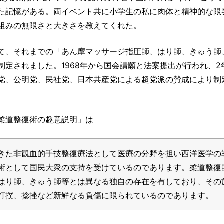
た記憶がある。両イベント共に小学生の私に肉体と精神的な限
組みの無限さと大きさを教えてくれた。
として、それまでの「あん摩マッサージ指圧師、はり師、きゅう師
定されました。1968年から国会請願と法案提出が行われ、2
党、公明党、民社党、日本共産党による超党派の賛成により制
柔道整復術の趣意説明」は
きた非観血的手技整復療法として医療の分野を担い西洋医学の
術として国民大衆の支持を受けているのであります。柔道整復
はり師、きゅう師等とは異なる独自の存在を有しており、その
打撲、捻挫など新鮮なる負傷に限られているのであります。