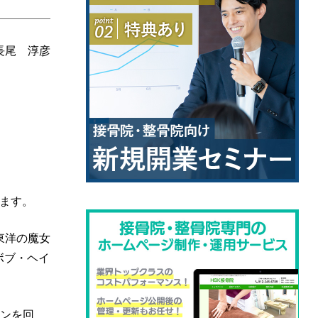
長尾 淳彦
れます。
東洋の魔女
ボブ・ヘイ
オンを回