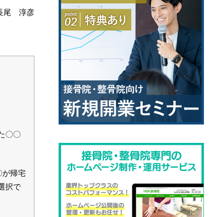
長尾 淳彦
た〇〇
〇が帰宅
選択で