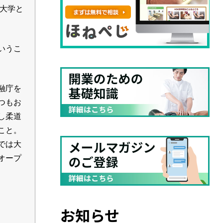
大学と
いうこ
融庁を
つもお
し柔道
こと。
では大
オープ
お知らせ