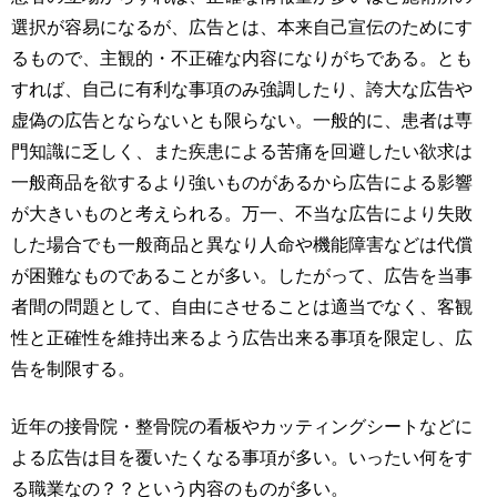
選択が容易になるが、広告とは、本来自己宣伝のためにす
るもので、主観的・不正確な内容になりがちである。とも
すれば、自己に有利な事項のみ強調したり、誇大な広告や
虚偽の広告とならないとも限らない。一般的に、患者は専
門知識に乏しく、また疾患による苦痛を回避したい欲求は
一般商品を欲するより強いものがあるから広告による影響
が大きいものと考えられる。万一、不当な広告により失敗
した場合でも一般商品と異なり人命や機能障害などは代償
が困難なものであることが多い。したがって、広告を当事
者間の問題として、自由にさせることは適当でなく、客観
性と正確性を維持出来るよう広告出来る事項を限定し、広
告を制限する。
近年の接骨院・整骨院の看板やカッティングシートなどに
よる広告は目を覆いたくなる事項が多い。いったい何をす
る職業なの？？という内容のものが多い。