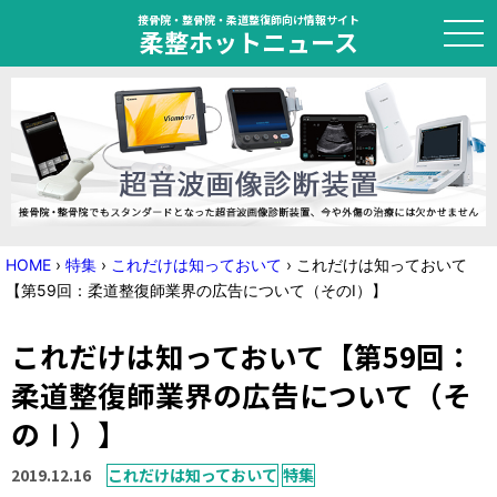
接骨院・整骨院・柔道整復師向け情報サイト
柔整ホットニュース
HOME
トピック
ニュース
HOME
›
特集
›
これだけは知っておいて
›
これだけは知っておいて
【第59回：柔道整復師業界の広告について（そのⅠ）】
特集
これだけは知っておいて【第59回：
国家試験対策
柔道整復師業界の広告について（そ
学会・セミナー情報
のⅠ）】
プライバシーポリシー
サイトマップ
2019.12.16
これだけは知っておいて
特集