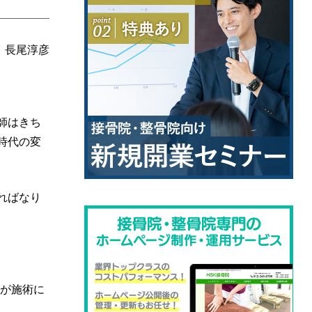
 長尾淳彦
師はきち
時代の変
ればなり
師が施術に