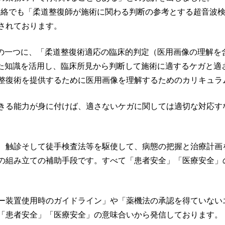
務連絡でも「柔道整復師が施術に関わる判断の参考とする超音波
されております。
ムの一つに、「柔道整復術適応の臨床的判定（医用画像の理解を
得た知識を活用し、臨床所見から判断して施術に適するケガと適
整復術を提供するために医用画像を理解するためのカリキュラ
きる能力が身に付けば、適さないケガに関しては適切な対応す
、触診そして徒手検査法等を駆使して、病態の把握と治療計画
の組み立ての補助手段です。すべて「患者安全」「医療安全」
ー装置使用時のガイドライン」や「薬機法の承認を得ていない
「患者安全」「医療安全」の意味合いから発信しております。