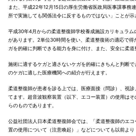
また、平成22年12月15日の厚生労働省医政局医事課事
所で実施しても関係法令に反するものではない」ことが示
平成30年4月からの柔道整復師学校養成施設カリキュラ
があります。2単位30時間を使い、柔道整復術の適応で
ガを的確に判断できる能力を身に付け、また、安全に柔道
施術に適するケガと適さないケガを的確にきちんと判断で
のケガに適した医療機関への紹介が行えます。
柔道整復師が患者を診る上では、医療面接（問診）、視診
てます。超音波観察装置（以下、エコー装置）の使用はそ
らのものであります。
公益社団法人日本柔道整復師会では、「柔道整復師のエコ
置の使用について（注意喚起）」などについても以前より