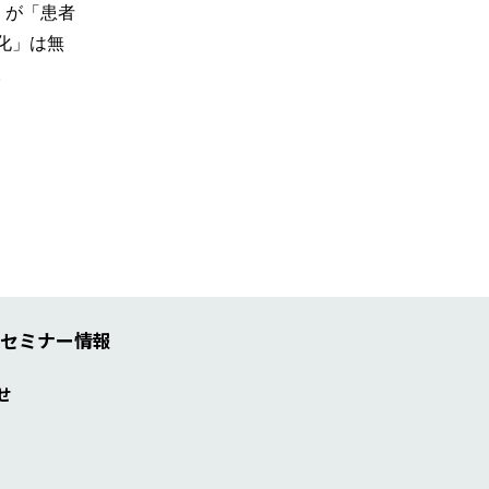
）が「患者
化」は無
。
セミナー情報
せ