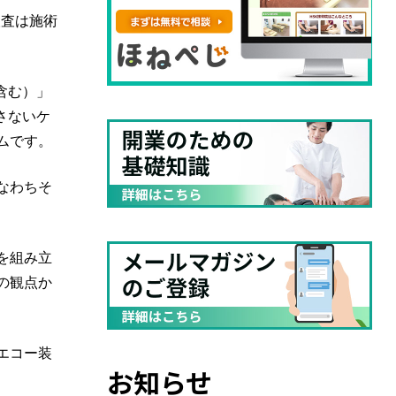
検査は施術
含む）」
さないケ
ムです。
なわちそ
を組み立
の観点か
エコー装
お知らせ