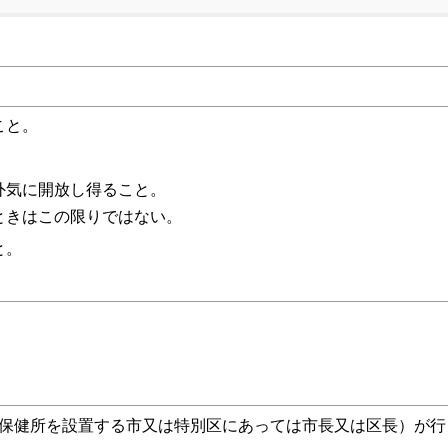
こと。
外気に開放し得ること。
ときはこの限りではない。
と。
保健所を設置する市又は特別区にあっては市長又は区長）が行