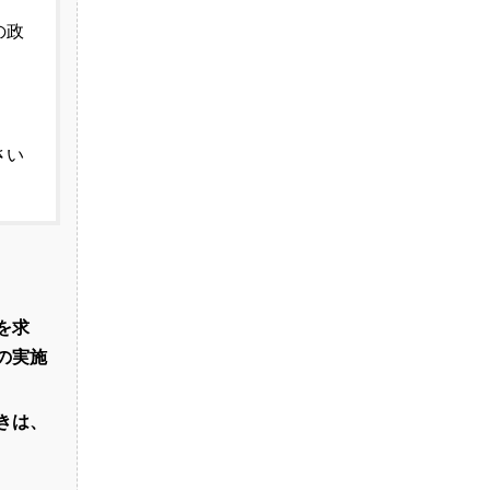
の政
さい
を求
の実施
きは、