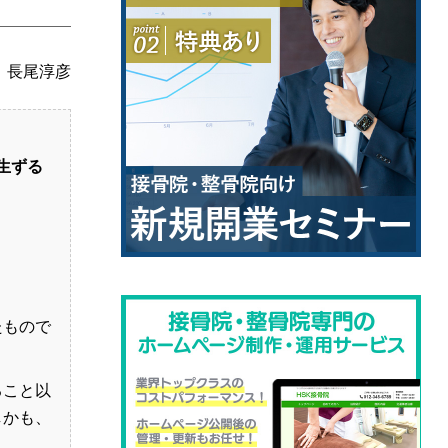
長尾淳彦
生ずる
たもので
ること以
しかも、