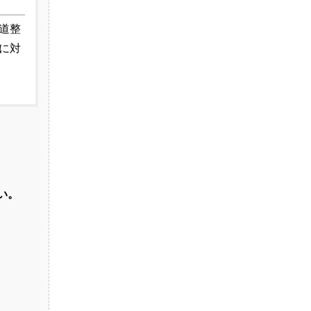
道整
に対
い。