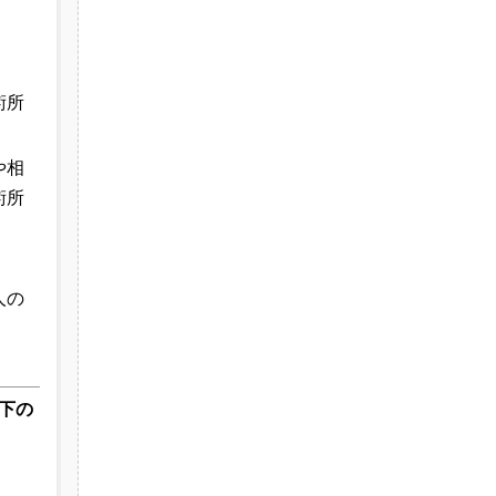
術所
や相
術所
人の
下の