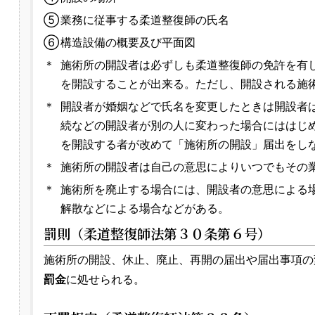
⑤
業務に従事する柔道整復師の氏名
⑥
構造設備の概要及び平面図
＊
施術所の開設者は必ずしも柔道整復師の免許を有
を開設することが出来る。ただし、開設される施
＊
開設者が婚姻などで氏名を変更したときは開設者
続などの開設者が別の人に変わった場合にははじ
を開設する者が改めて「施術所の開設」届出をし
＊
施術所の開設者は自己の意思によりいつでもその
＊
施術所を廃止する場合には、開設者の意思による
解散などによる場合などがある。
罰則（柔道整復師法第３０条第６号）
施術所の開設、休止、廃止、再開の届出や届出事項の
罰金
に処せられる。