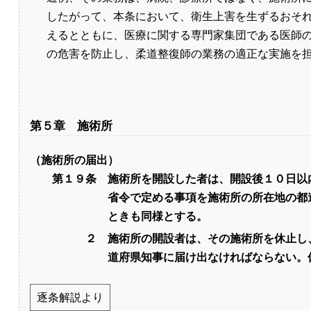
したがって、本条において、衛生上害を生ずるおそ
えるとともに、医療に関する専門家集団である医師
の危害を防止し、柔道整復師の業務の適正な実施を
第５章 施術所
（施術所の届出）
第１９条
施術所を開設した者は、開設後１０日以
省令で定める事項を施術所の所在地の都
ときも同様とする。
２
施術所の開設者は、その施術所を休止し
道府県知事に届け出なければならない。
逐条解説より