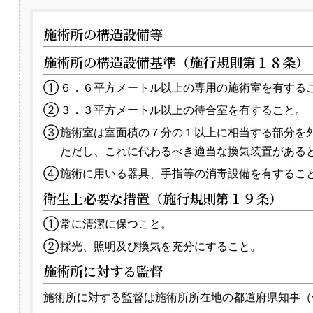
施術所の構造設備等
施術所の構造設備基準（施行規則第１８条）
①
６．６平方メートル以上の専用の施術室を有する
②
３．３平方メートル以上の待合室を有すること。
③
施術室は室面積の７分の１以上に相当する部分を
ただし、これに代わるべき適当な換気装置がある
④
施術に用いる器具、手指等の消毒設備を有するこ
衛生上必要な措置（施行規則第１９条）
①
常に清潔に保つこと。
②
採光、照明及び換気を充分にすること。
施術所に対する監督
施術所に対する監督は施術所所在地の都道府県知事（