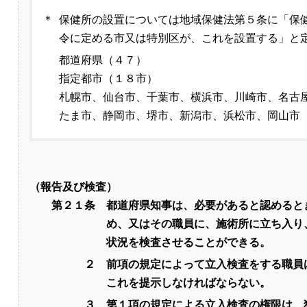
＊
保健所の設置については地域保健法第５条に「保
令に定める市又は特別区が、これを設置する」と
都道府県（４７）
指定都市（１８市）
札幌市、仙台市、千葉市、横浜市、川崎市、名古
たま市、静岡市、堺市、新潟市、浜松市、岡山市
（報告及び検査）
第２１条
都道府県知事は、必要があると認めると
め、又はその職員に、施術所に立ち入り
状況を検査させることができる。
２
前項の規定によって立入検査をする職員
これを提示しなければならない。
３
第１項の規定による立入検査の権限は、