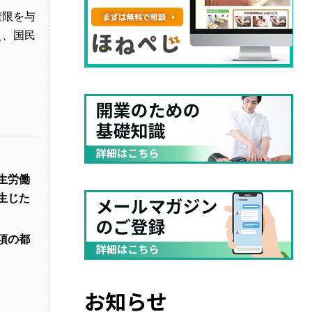
権限を与
え、国民
生労働
生じた
項の都
お知らせ