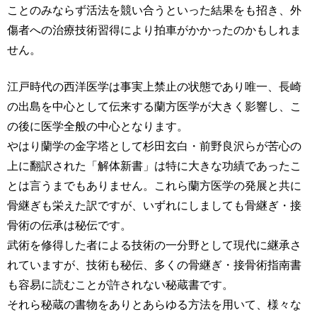
ことのみならず活法を競い合うといった結果をも招き、外
傷者への治療技術習得により拍車がかかったのかもしれま
せん。
江戸時代の西洋医学は事実上禁止の状態であり唯一、長崎
の出島を中心として伝来する蘭方医学が大きく影響し、こ
の後に医学全般の中心となります。
やはり蘭学の金字塔として杉田玄白・前野良沢らが苦心の
上に翻訳された「解体新書」は特に大きな功績であったこ
とは言うまでもありません。これら蘭方医学の発展と共に
骨継ぎも栄えた訳ですが、いずれにしましても骨継ぎ・接
骨術の伝承は秘伝です。
武術を修得した者による技術の一分野として現代に継承さ
れていますが、技術も秘伝、多くの骨継ぎ・接骨術指南書
も容易に読むことが許されない秘蔵書です。
それら秘蔵の書物をありとあらゆる方法を用いて、様々な