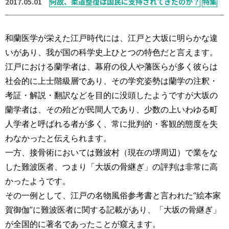
2017.05.01
何故、柔道整復は国民に支持されてきたのか？
特集
運営元
お問い合わせ
和蘭医学が栄えた江戸時代には、江戸と大坂に明らかな違
いがあり、我が国の科学史上ひとつの特色だと言えます。
江戸における蘭学者は、幕府の役人や藩医らが多く彼らは
社会的に上士階級層であり、その学究姿勢は蘭学の注釈・
考証・解説・翻訳などを目的に没頭したようですが大坂の
蘭学者は、その殆どが民間人であり、少数の上いわゆる町
人学者と呼ばれる者が多く、常に批判的・客観的態度を失
わなかったと伝えられます。
一方、接骨術においては難波村（現在の堺周辺）で業をな
した難波医者、つまり「大坂の骨継ぎ」の評判は非常に高
かったようです。
その一例として、江戸の名物風俗参考書と言われた“絵本家
賀御伽”に難波医者に関する記載があり、「大坂の骨継ぎ」
が全国的に著名であったことが窺えます。