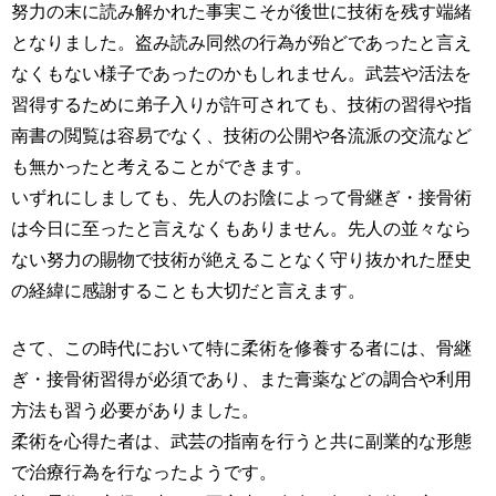
努力の末に読み解かれた事実こそが後世に技術を残す端緒
となりました。盗み読み同然の行為が殆どであったと言え
なくもない様子であったのかもしれません。武芸や活法を
習得するために弟子入りが許可されても、技術の習得や指
南書の閲覧は容易でなく、技術の公開や各流派の交流など
も無かったと考えることができます。
いずれにしましても、先人のお陰によって骨継ぎ・接骨術
は今日に至ったと言えなくもありません。先人の並々なら
ない努力の賜物で技術が絶えることなく守り抜かれた歴史
の経緯に感謝することも大切だと言えます。
さて、この時代において特に柔術を修養する者には、骨継
ぎ・接骨術習得が必須であり、また膏薬などの調合や利用
方法も習う必要がありました。
柔術を心得た者は、武芸の指南を行うと共に副業的な形態
で治療行為を行なったようです。