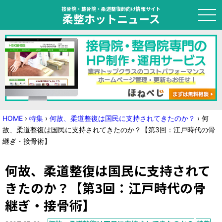
接骨院・整骨院・柔道整復師向け情報サイト
柔整ホットニュース
HOME
トピック
ニュース
HOME
›
特集
›
何故、柔道整復は国民に支持されてきたのか？
›
何
故、柔道整復は国民に支持されてきたのか？【第3回：江戸時代の骨
特集
継ぎ・接骨術】
国家試験対策
何故、柔道整復は国民に支持されて
学会・セミナー情報
きたのか？【第3回：江戸時代の骨
継ぎ・接骨術】
プライバシーポリシー
サイトマップ