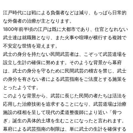
江戸時代には戦による負傷者などは減り、もっぱら日常的
な外傷者の治療が主となります。
1800年前半頃の江戸は既に大都市であり、仕官となれない
武士達は就職難となり、また火事や喧嘩が横行する複雑で
不安定な世情を迎えます。
武士の身分を持たない民間武芸者は、こぞって武芸道場を
設立し生計の確保に努めます。そのような背景から幕府
は、武士の身分を守るために民間武芸の稽古を禁じ、武士
の身分を有さない者による武芸指南をご法度とする施策を
とったようです。
このような背景から、武芸に長じた民間の者たちは活法を
応用した治療技術を追求することになり、武芸道場は治療
施設の様相を呈して現代の柔道整復師により近い「骨つ
ぎ」誕生の具体的土壌を生むことになったと言われます。
幕府による武芸指南の制限は、単に武士の生計を確保する