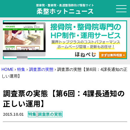
接骨院・整骨院・柔道整復師向け情報サイト
柔整ホットニュース
HOME
トピック
ニュース
HOME
›
特集
›
調査票の実態
›
調査票の実態【第6回：4課長通知の正
しい運用】
特集
調査票の実態【第6回：4課長通知の
国家試験対策
正しい運用】
学会・セミナー情報
2015.10.01
特集
調査票の実態
プライバシーポリシー
サイトマップ