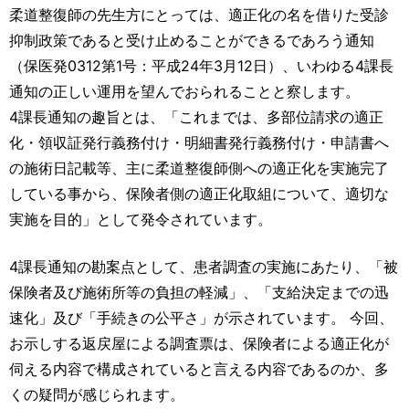
運営元
お問い合わせ
柔道整復師の先生方にとっては、適正化の名を借りた受診
抑制政策であると受け止めることができるであろう通知
（保医発0312第1号：平成24年3月12日）、いわゆる4課長
通知の正しい運用を望んでおられることと察します。
4課長通知の趣旨とは、「これまでは、多部位請求の適正
化・領収証発行義務付け・明細書発行義務付け・申請書へ
の施術日記載等、主に柔道整復師側への適正化を実施完了
している事から、保険者側の適正化取組について、適切な
実施を目的」として発令されています。
4課長通知の勘案点として、患者調査の実施にあたり、「被
保険者及び施術所等の負担の軽減」、「支給決定までの迅
速化」及び「手続きの公平さ」が示されています。 今回、
お示しする返戻屋による調査票は、保険者による適正化が
伺える内容で構成されていると言える内容であるのか、多
くの疑問が感じられます。