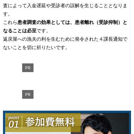
査によって入金遅延や受診者の誤解を生じることとなりま
す。
これら
患者調査の効果としては、患者離れ（受診抑制）と
なることは必至
です。
返戻屋への漁夫の利を生むために発令された４課長通知で
ないことを切に祈りたいです。
PR
PR