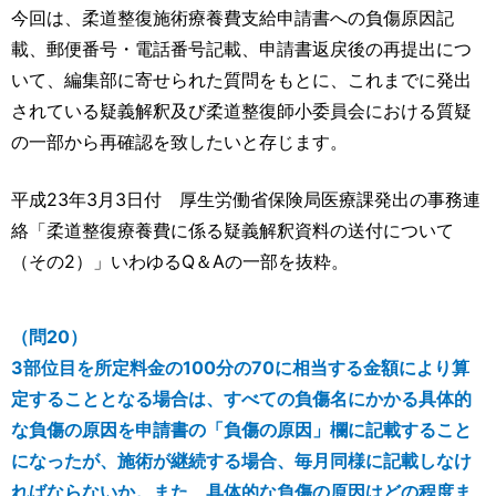
運営元
お問い合わせ
今回は、柔道整復施術療養費支給申請書への負傷原因記
載、郵便番号・電話番号記載、申請書返戻後の再提出につ
いて、編集部に寄せられた質問をもとに、これまでに発出
されている疑義解釈及び柔道整復師小委員会における質疑
の一部から再確認を致したいと存じます。
平成23年3月3日付 厚生労働省保険局医療課発出の事務連
絡「柔道整復療養費に係る疑義解釈資料の送付について
（その2）」いわゆるQ＆Aの一部を抜粋。
（問20）
3部位目を所定料金の100分の70に相当する金額により算
定することとなる場合は、すべての負傷名にかかる具体的
な負傷の原因を申請書の「負傷の原因」欄に記載すること
になったが、施術が継続する場合、毎月同様に記載しなけ
ればならないか。また、具体的な負傷の原因はどの程度ま