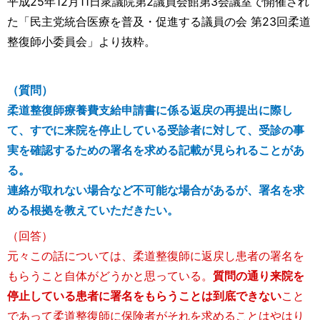
平成25年12月11日衆議院第2議員会館第3会議室で開催され
た「民主党統合医療を普及・促進する議員の会 第23回柔道
整復師小委員会」より抜粋。
（質問）
柔道整復師療養費支給申請書に係る返戻の再提出に際し
て、すでに来院を停止している受診者に対して、受診の事
実を確認するための署名を求める記載が見られることがあ
る。
連絡が取れない場合など不可能な場合があるが、署名を求
める根拠を教えていただきたい。
（回答）
元々この話については、柔道整復師に返戻し患者の署名を
もらうこと自体がどうかと思っている。
質問の通り来院を
停止している患者に署名をもらうことは到底できない
こと
であって柔道整復師に保険者がそれを求めることはやはり