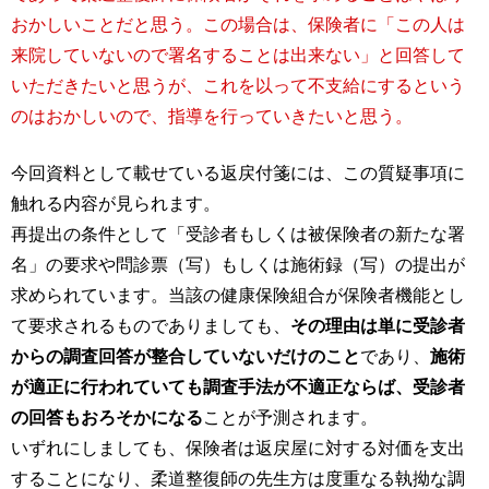
おかしいことだと思う。この場合は、保険者に「この人は
来院していないので署名することは出来ない」と回答して
いただきたいと思うが、これを以って不支給にするという
のはおかしいので、指導を行っていきたいと思う。
今回資料として載せている返戻付箋には、この質疑事項に
触れる内容が見られます。
再提出の条件として「受診者もしくは被保険者の新たな署
名」の要求や問診票（写）もしくは施術録（写）の提出が
求められています。当該の健康保険組合が保険者機能とし
て要求されるものでありましても、
その理由は単に受診者
からの調査回答が整合していないだけのこと
であり、
施術
が適正に行われていても調査手法が不適正ならば、受診者
の回答もおろそかになる
ことが予測されます。
いずれにしましても、保険者は返戻屋に対する対価を支出
することになり、柔道整復師の先生方は度重なる執拗な調