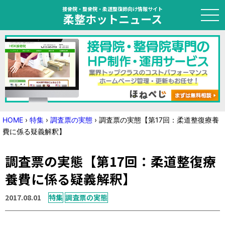
接骨院・整骨院・柔道整復師向け情報サイト
柔整ホットニュース
HOME
トピック
ニュース
HOME
›
特集
›
調査票の実態
›
調査票の実態【第17回：柔道整復療養
費に係る疑義解釈】
特集
調査票の実態【第17回：柔道整復療
国家試験対策
養費に係る疑義解釈】
学会・セミナー情報
2017.08.01
特集
調査票の実態
プライバシーポリシー
サイトマップ