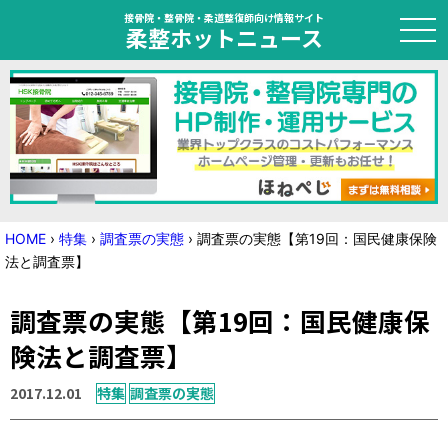
接骨院・整骨院・柔道整復師向け情報サイト
柔整ホットニュース
HOME
トピック
ニュース
HOME
›
特集
›
調査票の実態
›
調査票の実態【第19回：国民健康保険
法と調査票】
特集
調査票の実態【第19回：国民健康保
国家試験対策
険法と調査票】
学会・セミナー情報
2017.12.01
特集
調査票の実態
プライバシーポリシー
サイトマップ