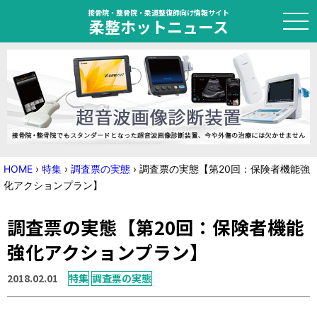
接骨院・整骨院・柔道整復師向け情報サイト
柔整ホットニュース
HOME
トピック
ニュース
HOME
›
特集
›
調査票の実態
›
調査票の実態【第20回：保険者機能強
化アクションプラン】
特集
調査票の実態【第20回：保険者機能
国家試験対策
強化アクションプラン】
学会・セミナー情報
2018.02.01
特集
調査票の実態
プライバシーポリシー
サイトマップ