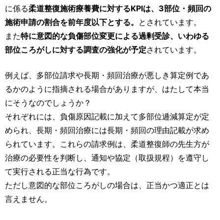
に係る
柔道整復施術療養費に対するKPIは、3部位・頻回の
施術申請の割合を前年度以下とする。
とされています。
また
特に意図的な負傷部位変更による過剰受診、いわゆる
部位ころがしに対する調査の強化が予定
されています。
例えば、多部位請求や長期・頻回治療が悪しき算定例であ
るかのように指摘される場合がありますが、はたして本当
にそうなのでしょうか？
それぞれには、負傷原因記載に加えて多部位逓減算定が定
められ、長期・頻回治療には長期・頻回の理由記載が求め
られています。これらの請求例は、柔道整復師の先生方が
治療の必要性を判断し、通知や協定（取扱規程）を遵守し
て実行される正当な行為です。
ただし意図的な部位ころがしの場合は、正当かつ適正とは
言えません。