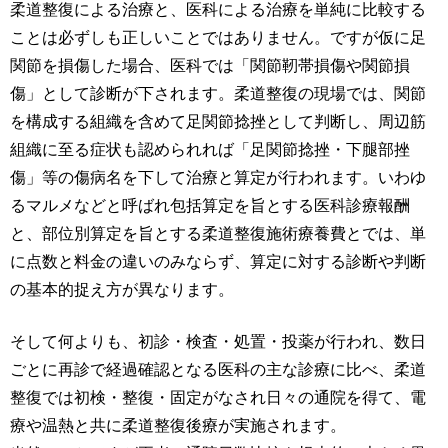
柔道整復による治療と、医科による治療を単純に比較する
ことは必ずしも正しいことではありません。ですが仮に足
関節を損傷した場合、医科では「関節靭帯損傷や関節損
傷」として診断が下されます。柔道整復の現場では、関節
を構成する組織を含めて足関節捻挫として判断し、周辺筋
組織に至る症状も認められれば「足関節捻挫・下腿部挫
傷」等の傷病名を下して治療と算定が行われます。いわゆ
るマルメなどと呼ばれ包括算定を旨とする医科診療報酬
と、部位別算定を旨とする柔道整復施術療養費とでは、単
に点数と料金の違いのみならず、算定に対する診断や判断
の基本的捉え方が異なります。
そして何よりも、初診・検査・処置・投薬が行われ、数日
ごとに再診で経過確認となる医科の主な診療に比べ、柔道
整復では初検・整復・固定がなされ日々の通院を得て、電
療や温熱と共に柔道整復後療が実施されます。