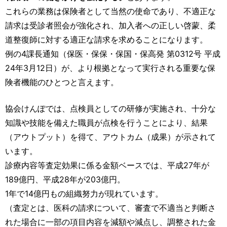
これらの業務は保険者として当然の使命であり、不適正な
請求は受診者照会が強化され、加入者への正しい啓蒙、柔
道整復師に対する適正な請求を求めることになります。
例の4課長通知（保医・保保・保国・保高発 第0312号 平成
24年3月12日）が、より根拠となって実行される重要な保
険者機能のひとつと言えます。
協会けんぽでは、点検員としての研修が実施され、十分な
知識や技能を備えた職員が点検を行うことにより、結果
（アウトプット）を得て、アウトカム（成果）が示されて
います。
診療内容等査定効果に係る金額ベースでは、平成27年が
189億円、平成28年が203億円。
1年で14億円もの組織努力が現れています。
（査定とは、医科の請求について、審査で不適当と判断さ
れた場合に一部の項目内容を減額や減点し、調整された金