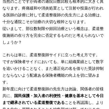
当然のことですが両者の通院日数比較も根本的に大きく異
なります。疼痛緩和や消炎処置として注射や投薬が行われ
る医師の診療に対して柔道整復師の先生方による治療は、
十分な通院こそが治療の大切な根幹となります。
従いまして、部位数制限や頻回治療という概念は、柔道整
復施術の在り方を完全に否定するものだと考えられないで
しょうか？
これらは単に、柔道整復師サイドに立った考え方です。
ですが保険者サイドにおいても、単に組織業績として数字
を追いかけることなく、また適正化の名を借りた受診抑制
とならないよう配慮ある保険者機能の向上を切に望みま
す。
新年度に向けて柔道整復師の先生方は勿論、関係者の皆様
共に、
国民保護・加入者の利便性・健康を基本として今日
まで継承されている柔道整復である
ことを再認識し、より