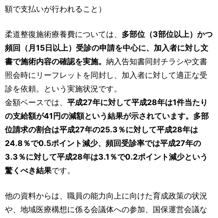
額で支払いが行われること）
柔道整復施術療養費については、
多部位（3部位以上）かつ
頻回（月15日以上）受診の申請を中心に、加入者に対し文
書で施術内容の確認を実施。
納入告知書同封チラシや文書
照会時にリーフレットを同封し、加入者に対して適正な受
診を依頼。という実施状況です。
金額ベースでは、
平成27年に対して平成28年は1件当たり
の支給額が41円の減額という結果が示されています。多部
位請求の割合は平成27年の25.3％に対して平成28年は
24.8％で0.5ポイント減少、頻回受診率では平成27年の
3.3％に対して平成28年は3.1％で0.2ポイント減少という
驚くべき結果
です。
他の資料からは、職員の能力向上に向けた育成政策の状況
や、地域医療構想に係る会議体への参加、国保運営会議な